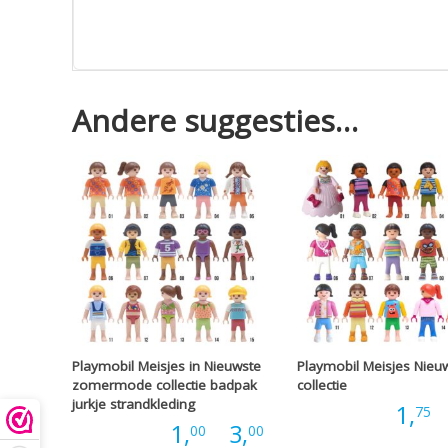
Andere suggesties…
Playmobil Meisjes in Nieuwste
Playmobil Meisjes Nieu
zomermode collectie badpak
collectie
jurkje strandkleding
Prijs:
1,
-
75
Prijsklasse:
Prijs:
1,
-
3,
00
00