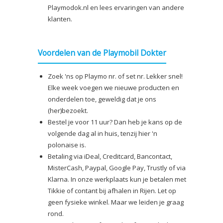
Playmodok.nl en lees ervaringen van andere
klanten.
Voordelen van de Playmobil Dokter
Zoek 'ns op Playmo nr. of set nr. Lekker snel!
Elke week voegen we nieuwe producten en
onderdelen toe, geweldig dat je ons
(her)bezoekt.
Bestel je voor 11 uur? Dan heb je kans op de
volgende dag al in huis, tenzij hier 'n
polonaise is.
Betaling via iDeal, Creditcard, Bancontact,
MisterCash, Paypal, Google Pay, Trustly of via
Klarna. In onze werkplaats kun je betalen met
Tikkie of contant bij afhalen in Rijen. Let op
geen fysieke winkel. Maar we leiden je graag
rond.