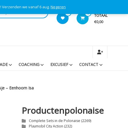
s! Verzenden we vanaf 6 aug.
Negeren
0
0
TOTAAL
€0,00
RADE
COACHING
EXCUSIEF
CONTACT
sje – Eenhoorn Isa
Productenpolonaise
Complete Sets in de Polonaise
(2269)
Playmobil City Action
(232)