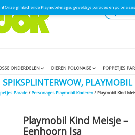
pen! Onze glimlachende Playmobil-magie, geweldige parades en polonaise
Producten
zoeken
OSSE ONDERDELEN
DIEREN POLONAISE
POPPETJES PA
SPIKSPLINTERWOW, PLAYMOBIL
petjes Parade
/
Personages Playmobil Kinderen
/ Playmobil Kind Mei
Playmobil Kind Meisje –
Eenhoorn Isa