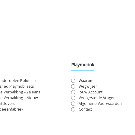
Playmodok
Onderdelen Polonaise
Waarom
shed Playmobilsets
Wegwijzer
le Verpakking – 2e Kans
Jouw Account
le Verpakking – Nieuw
Veelgestelde Vragen
itslovers
Algemene Voorwaarden
Ideeënfabriek
Contact