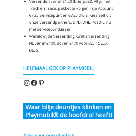
Verzenden vanaf €1,50 (briefpost). Altijd met
Track en Trace, pakket te volgen in je Account,
€7,25 Servicepunt en €8,25 thuis. Kies zelf uit
onze verzendpartners, DPD, DHL, PostNL, nu
met servicepuntkiezer.
Wereldwijde Verzending. Gratis verzending
NL vanaf €100. Boven €170 voor BE, FR, LUX
DE, S.
HELEMAAL GEK OP PLAYMOBIL!
Instagram
Facebook
Pinterest
Waar blije deuntjes klinken en
Playmobil® de hoofdrol heeft!
Alles voor een glimlach