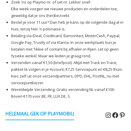
Zoek 'ns op Playmo nr. of set nr. Lekker snel!
Elke week voegen we nieuwe producten en onderdelen toe,
geweldig dat je ons (her)bezoekt.
Bestel je voor 11 uur? Dan heb je kans op de volgende dag al in
huis, tenzij hier 'n polonaise is.
Betaling via iDeal, Creditcard, Bancontact, MisterCash, Paypal,
Google Pay, Trustly of via Klarna. In onze werkplaats kun je
betalen met Tikkie of contant bij afhalen in Rijen. Let op geen
fysieke winkel. Maar we leiden je graag rond.
Verzenden vanaf €1,50 (briefpost). Altijd met Track en Trace,
pakket te volgen in je Account, €7,25 Servicepunt en €8,25 thuis.
Kies zelf uit onze verzendpartners, DPD, DHL, PostNL, nu met
servicepuntkiezer.
Wereldwijde Verzending. Gratis verzending NL vanaf €100.
Boven €170 voor BE, FR, LUX DE, S.
Instagr
Faceb
Pin
HELEMAAL GEK OP PLAYMOBIL!