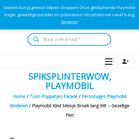
Skip
Stiekem kun jij gewoon blijven shoppen! Onze glimlachende Playmobil-
to
0
0
magie, geweldige parades en polonaises! Verzenden we vanaf 6 aug.
TOTAAL
content
Negeren
€0,00
Playmodok
Producten
zoeken
Tweedehands
Playmobil
Speelgoed
en
SPIKSPLINTERWOW,
dromen
voor
PLAYMOBIL
iedereen
Home
/
Toon Poppetjes Parade
/
Personages Playmobil
Kinderen
/ Playmobil Kind Meisje Broek lang Wit – Gezellige
Fien