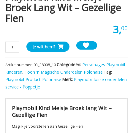
Broek Lang Wit – Gezellige
Fien
3,
00
Playmobil
Je wilt hem?
Kind
Meisje
Categorieën:
Personages Playmobil
Artikelnummer:
03_38008_10
Broek
lang
Kinderen
,
Toon 'n Magische Onderdelen Polonaise
Tag:
Wit
Playmobil-Product-Polonaise
Merk:
Playmobil losse onderdelen
-
service - Poppetje
Gezellige
Fien
aantal
Playmobil Kind Meisje Broek lang Wit –
Gezellige Fien
Mag ik je voorstellen aan Gezellige Fien