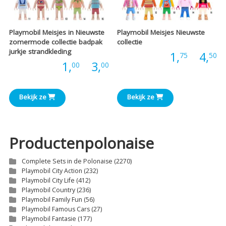
Playmobil Meisjes in Nieuwste
Playmobil Meisjes Nieuwste
zomermode collectie badpak
collectie
jurkje strandkleding
P
Prijs:
1,
-
4,
75
50
Prijsklasse:
Prijs:
1,
-
3,
00
00
€
€1,00
t
Bekijk ze
Bekijk ze
tot
€
€3,00
Productenpolonaise
Complete Sets in de Polonaise
(2270)
Playmobil City Action
(232)
Playmobil City Life
(412)
Playmobil Country
(236)
Playmobil Family Fun
(56)
Playmobil Famous Cars
(27)
Playmobil Fantasie
(177)