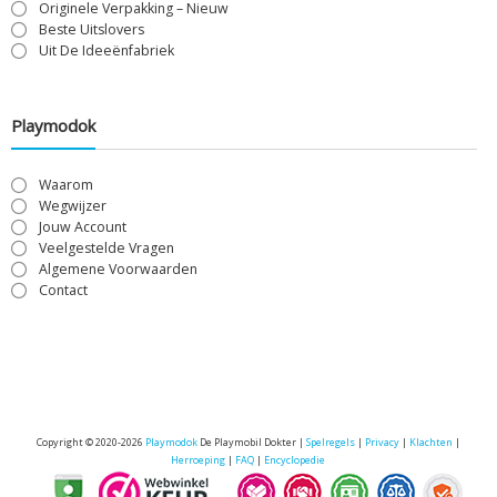
Originele Verpakking – Nieuw
Beste Uitslovers
Uit De Ideeënfabriek
Playmodok
Waarom
Wegwijzer
Jouw Account
Veelgestelde Vragen
Algemene Voorwaarden
Contact
Copyright © 2020-2026
Playmodok
De Playmobil Dokter |
Spelregels
|
Privacy
|
Klachten
|
Herroeping
|
FAQ
|
Encyclopedie