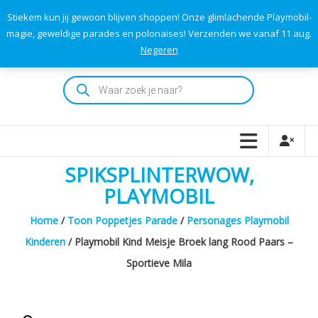
Skip
Stiekem kun jij gewoon blijven shoppen! Onze glimlachende Playmobil-
to
0
0
magie, geweldige parades en polonaises! Verzenden we vanaf 11 aug.
TOTAAL
content
Negeren
€0,00
Playmodok
Producten
zoeken
Tweedehands
Playmobil
Speelgoed
en
SPIKSPLINTERWOW,
dromen
voor
PLAYMOBIL
iedereen
Home
/
Toon Poppetjes Parade
/
Personages Playmobil
Kinderen
/ Playmobil Kind Meisje Broek lang Rood Paars –
Sportieve Mila