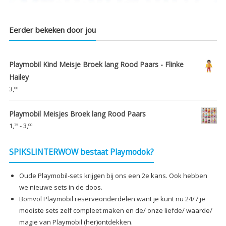
Eerder bekeken door jou
Playmobil Kind Meisje Broek lang Rood Paars - Flinke
Hailey
3,
00
Playmobil Meisjes Broek lang Rood Paars
Prijsklasse:
1,
-
3,
75
00
€1,75
tot
SPIKSLINTERWOW bestaat Playmodok?
€3,00
Oude Playmobil-sets krijgen bij ons een 2e kans. Ook hebben
we nieuwe sets in de doos.
Bomvol Playmobil reserveonderdelen want je kunt nu 24/7 je
mooiste sets zelf compleet maken en de/ onze liefde/ waarde/
magie van Playmobil (her)ontdekken.