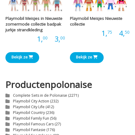
Playmobil Meisjes in Nieuwste
Playmobil Meisjes Nieuwste
zomermode collectie badpak
collectie
jurkje strandkleding
P
Prijs:
1,
-
4,
75
50
Prijsklasse:
Prijs:
1,
-
3,
00
00
€
€1,00
t
Bekijk ze
Bekijk ze
tot
€
€3,00
Productenpolonaise
Complete Sets in de Polonaise
(2271)
Playmobil City Action
(232)
Playmobil City Life
(412)
Playmobil Country
(236)
Playmobil Family Fun
(56)
Playmobil Famous Cars
(27)
Playmobil Fantasie
(176)