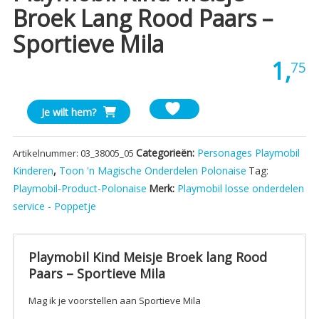
Broek Lang Rood Paars –
Sportieve Mila
1,
75
Playmobil
Je wilt hem?
Kind
Meisje
Categorieën:
Personages Playmobil
Artikelnummer:
03_38005_05
Broek
Kinderen
,
Toon 'n Magische Onderdelen Polonaise
Tag:
lang
Playmobil-Product-Polonaise
Merk:
Playmobil losse onderdelen
Rood
Paars
service - Poppetje
-
Sportieve
Mila
Playmobil Kind Meisje Broek lang Rood
aantal
Paars – Sportieve Mila
Mag ik je voorstellen aan Sportieve Mila