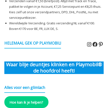
Verzenden vanaf €1,50 (briefpost). Altijd met Track en Trace,
pakket te volgen in je Account, €7,25 Servicepunt en €8,25 thuis.
Kies zelf uit onze verzendpartners, DPD, DHL, PostNL, nu met
servicepuntkiezer.
Wereldwijde Verzending. Gratis verzending NL vanaf €100.
Boven €170 voor BE, FR, LUX DE, S.
Instagr
Faceb
Pin
HELEMAAL GEK OP PLAYMOBIL!
Waar blije deuntjes klinken en Playmobil®
de hoofdrol heeft!
Alles voor een glimlach
Hoe kan ik je helpen?