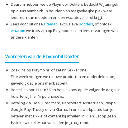
Daarom hebben we de Playmobil Dokters bedacht Wij zijn gek
op duurzaamheid! En houden van toegankelijke plek waar
iedereen kan meedoen en een waardevolle rol krijgt.
Lees voor uit onze
sitemap
, exclusieve
Roddels
, of ontdek
waarom
we trots zijn op Playmodok.nl en lees ervaringen van
andere klanten.
Voordelen van de Playmobil Dokter
Zoek 'ns op Playmo nr. of set nr. Lekker snel!
Elke week voegen we nieuwe producten en onderdelen toe,
geweldig dat je ons (her)bezoekt.
Bestel je voor 11 uur? Dan heb je kans op de volgende dag al in
huis, tenzij hier 'n polonaise is.
Betaling via iDeal, Creditcard, Bancontact, MisterCash, Paypal,
Google Pay, Trustly of via Klarna. In onze werkplaats kun je
betalen met Tikkie of contant bij afhalen in Rijen. Let op geen
fysieke winkel. Maar we leiden je graag rond.