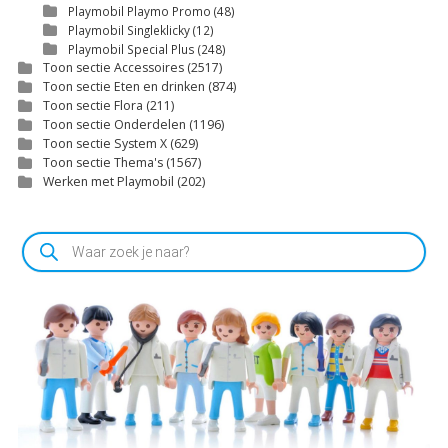
Playmobil Playmo Promo
(48)
Playmobil Singleklicky
(12)
Playmobil Special Plus
(248)
Toon sectie Accessoires
(2517)
Toon sectie Eten en drinken
(874)
Toon sectie Flora
(211)
Toon sectie Onderdelen
(1196)
Toon sectie System X
(629)
Toon sectie Thema's
(1567)
Werken met Playmobil
(202)
Producten
zoeken