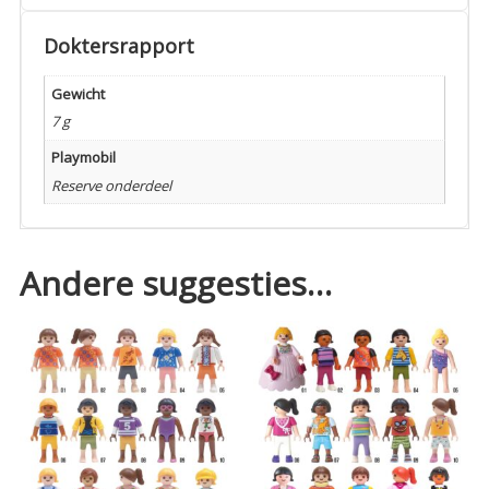
Doktersrapport
Gewicht
7 g
Playmobil
Reserve onderdeel
Andere suggesties…