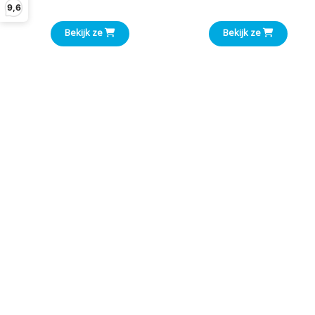
9,6
€1,00
Bekijk ze
Bekijk ze
tot
€3,00