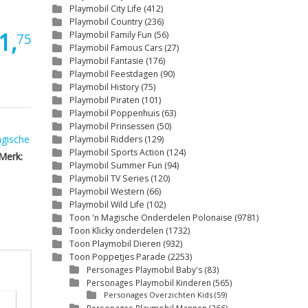
Playmobil City Life
(412)
Playmobil Country
(236)
1,
Playmobil Family Fun
(56)
75
Playmobil Famous Cars
(27)
Playmobil Fantasie
(176)
Playmobil Feestdagen
(90)
Playmobil History
(75)
Playmobil Piraten
(101)
Playmobil Poppenhuis
(63)
Playmobil Prinsessen
(50)
gische
Playmobil Ridders
(129)
Playmobil Sports Action
(124)
Merk:
Playmobil Summer Fun
(94)
Playmobil TV Series
(120)
Playmobil Western
(66)
Playmobil Wild Life
(102)
Toon 'n Magische Onderdelen Polonaise
(9781)
Toon Klicky onderdelen
(1732)
Toon Playmobil Dieren
(932)
Toon Poppetjes Parade
(2253)
Personages Playmobil Baby's
(83)
Personages Playmobil Kinderen
(565)
Personages Overzichten Kids
(59)