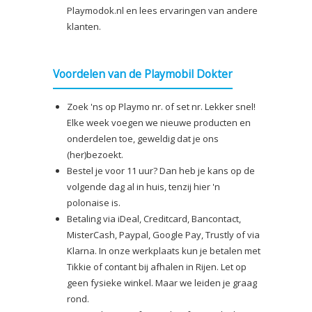
Playmodok.nl en lees ervaringen van andere
klanten.
Voordelen van de Playmobil Dokter
Zoek 'ns op Playmo nr. of set nr. Lekker snel!
Elke week voegen we nieuwe producten en
onderdelen toe, geweldig dat je ons
(her)bezoekt.
Bestel je voor 11 uur? Dan heb je kans op de
volgende dag al in huis, tenzij hier 'n
polonaise is.
Betaling via iDeal, Creditcard, Bancontact,
MisterCash, Paypal, Google Pay, Trustly of via
Klarna. In onze werkplaats kun je betalen met
Tikkie of contant bij afhalen in Rijen. Let op
geen fysieke winkel. Maar we leiden je graag
rond.