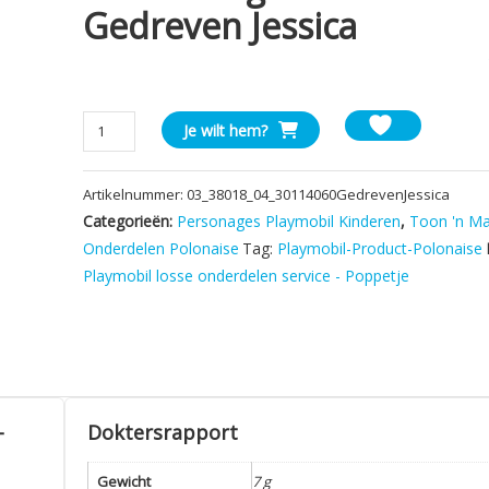
Gedreven Jessica
Playmobil
Je wilt hem?
Kind
Meisje
Artikelnummer:
03_38018_04_30114060GedrevenJessica
Broek
Categorieën:
Personages Playmobil Kinderen
,
Toon 'n Ma
lang
Blauw
Onderdelen Polonaise
Tag:
Playmobil-Product-Polonaise
-
Playmobil losse onderdelen service - Poppetje
Gedreven
Jessica
aantal
–
Doktersrapport
Gewicht
7 g