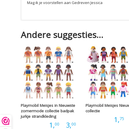
Mag ik je voorstellen aan Gedreven Jessica
Andere suggesties…
Playmobil Meisjes in Nieuwste
Playmobil Meisjes Nieu
zomermode collectie badpak
collectie
jurkje strandkleding
Prijs:
1,
-
75
Prijsklasse:
Prijs:
1,
-
3,
00
00