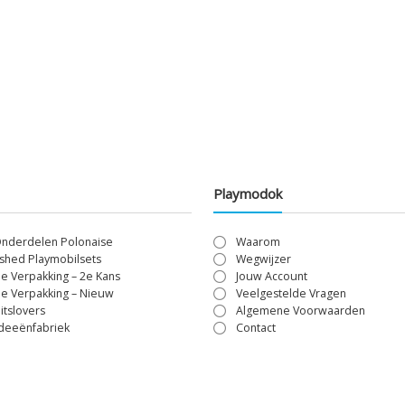
Playmodok
Onderdelen Polonaise
Waarom
shed Playmobilsets
Wegwijzer
le Verpakking – 2e Kans
Jouw Account
le Verpakking – Nieuw
Veelgestelde Vragen
itslovers
Algemene Voorwaarden
Ideeënfabriek
Contact