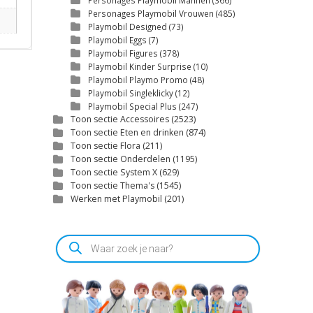
Personages Playmobil Mannen
(366)
Personages Playmobil Vrouwen
(485)
Playmobil Designed
(73)
Playmobil Eggs
(7)
Playmobil Figures
(378)
Playmobil Kinder Surprise
(10)
Playmobil Playmo Promo
(48)
Playmobil Singleklicky
(12)
Playmobil Special Plus
(247)
Toon sectie Accessoires
(2523)
Toon sectie Eten en drinken
(874)
Toon sectie Flora
(211)
Toon sectie Onderdelen
(1195)
Toon sectie System X
(629)
Toon sectie Thema's
(1545)
Werken met Playmobil
(201)
Producten
zoeken