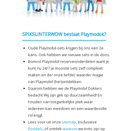
SPIKSLINTERWOW bestaat Playmodok?
Oude Playmobil-sets krijgen bij ons een 2e
kans. Ook hebben we nieuwe sets in de doos.
Bomvol Playmobil reserveonderdelen want je
kunt nu 24/7 je mooiste sets zelf compleet
maken en de/ onze liefde/ waarde/ magie
van Playmobil (her)ontdekken.
Daarom hebben we de Playmobil Dokters
bedacht Wij zijn gek op duurzaamheid! En
houden van toegankelijke plek waar
iedereen kan meedoen en een waardevolle
rol krijgt.
Lees voor uit onze
sitemap
, exclusieve
Roddels
, of ontdek
waarom
we trots zijn op