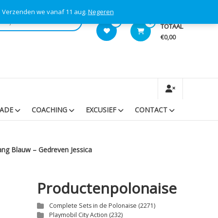
s! Verzenden we vanaf 11 aug.
Negeren
0
0
TOTAAL
€0,00
RADE
COACHING
EXCUSIEF
CONTACT
ang Blauw – Gedreven Jessica
Productenpolonaise
Complete Sets in de Polonaise
(2271)
Playmobil City Action
(232)