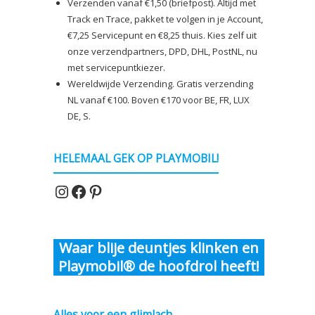
Verzenden vanaf €1,50 (briefpost). Altijd met
Track en Trace, pakket te volgen in je Account,
€7,25 Servicepunt en €8,25 thuis. Kies zelf uit
onze verzendpartners, DPD, DHL, PostNL, nu
met servicepuntkiezer.
Wereldwijde Verzending. Gratis verzending
NL vanaf €100. Boven €170 voor BE, FR, LUX
DE, S.
HELEMAAL GEK OP PLAYMOBIL!
Instagram
Facebook
Pinterest
Waar blije deuntjes klinken en
Playmobil® de hoofdrol heeft!
Alles voor een glimlach