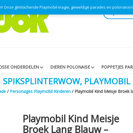
en! Onze glimlachende Playmobil-magie, geweldige parades en polonaise
Producten
zoeken
OSSE ONDERDELEN
DIEREN POLONAISE
POPPETJES PA
SPIKSPLINTERWOW, PLAYMOBIL
ade
/
Personages Playmobil Kinderen
/ Playmobil Kind Meisje Broek l
Playmobil Kind Meisje
Broek Lang Blauw –