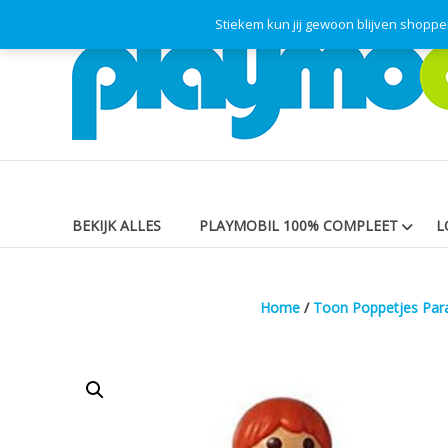
Skip
Stiekem kun jij gewoon blijven shopp
Playmodok
to
content
Tweedehands
Playmobil
Speelgoed
en
dromen
voor
iedereen
BEKIJK ALLES
PLAYMOBIL 100% COMPLEET
L
Home
/
Toon Poppetjes Par