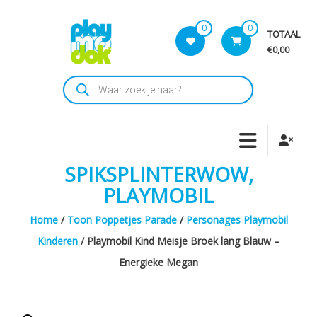
Skip
to
0
0
TOTAAL
content
€0,00
Playmodok
Producten
zoeken
Tweedehands
Playmobil
Speelgoed
en
SPIKSPLINTERWOW,
dromen
voor
PLAYMOBIL
iedereen
Home
/
Toon Poppetjes Parade
/
Personages Playmobil
Kinderen
/ Playmobil Kind Meisje Broek lang Blauw –
Energieke Megan