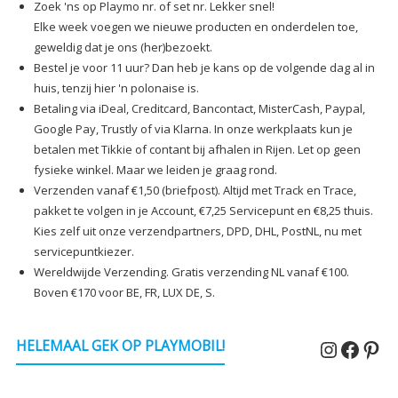
Zoek 'ns op Playmo nr. of set nr. Lekker snel!
Elke week voegen we nieuwe producten en onderdelen toe,
geweldig dat je ons (her)bezoekt.
Bestel je voor 11 uur? Dan heb je kans op de volgende dag al in
huis, tenzij hier 'n polonaise is.
Betaling via iDeal, Creditcard, Bancontact, MisterCash, Paypal,
Google Pay, Trustly of via Klarna. In onze werkplaats kun je
betalen met Tikkie of contant bij afhalen in Rijen. Let op geen
fysieke winkel. Maar we leiden je graag rond.
Verzenden vanaf €1,50 (briefpost). Altijd met Track en Trace,
pakket te volgen in je Account, €7,25 Servicepunt en €8,25 thuis.
Kies zelf uit onze verzendpartners, DPD, DHL, PostNL, nu met
servicepuntkiezer.
Wereldwijde Verzending. Gratis verzending NL vanaf €100.
Boven €170 voor BE, FR, LUX DE, S.
Instagr
Faceb
Pin
HELEMAAL GEK OP PLAYMOBIL!