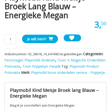
Broek Lang Blauw –
Energieke Megan
3,
00
Playmobil
Je wilt hem?
Kind
Meisje
Categorieën:
Artikelnummer:
03_38018_14_k4740EnergiekeMegan
Broek
lang
Personages Playmobil Kinderen
,
Toon 'n Magische Onderdelen
Blauw
Polonaise
,
Toon Poppetjes Parade
Tag:
Playmobil-Product-
-
Polonaise
Merk:
Playmobil losse onderdelen service - Poppetje
Energieke
Megan
aantal
Playmobil Kind Meisje Broek lang Blauw –
Energieke Megan
Mag ik je voorstellen aan Energieke Megan