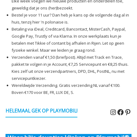
Elke week voegen we nieuwe producten en onderdelen toe,
geweldig dat je ons (her)bezoekt.
Bestel je voor 11 uur? Dan heb je kans op de volgende dag al in
huis, tenzij hier 'n polonaise is.
Betaling via iDeal, Creditcard, Bancontact, MisterCash, Paypal,
Google Pay, Trustly of via Klarna. In onze werkplaats kun je
betalen met Tikkie of contant bij afhalen in Rijen. Let op geen
fysieke winkel. Maar we leiden je graag rond.
Verzenden vanaf €1,50 (briefpost). Altijd met Track en Trace,
pakket te volgen in je Account, €7,25 Servicepunt en €8,25 thuis.
Kies zelf uit onze verzendpartners, DPD, DHL, PostNL, nu met
servicepuntkiezer.
Wereldwijde Verzending. Gratis verzending NL vanaf €100.
Boven €170 voor BE, FR, LUX DE, S.
Instagr
Faceb
Pin
HELEMAAL GEK OP PLAYMOBIL!