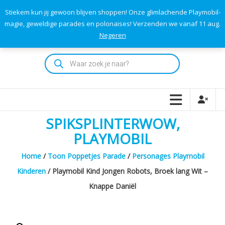
Skip
Stiekem kun jij gewoon blijven shoppen! Onze glimlachende Playmobil-
to
0
0
magie, geweldige parades en polonaises! Verzenden we vanaf 11 aug.
TOTAAL
content
Negeren
€0,00
Playmodok
Producten
zoeken
Tweedehands
Playmobil
Speelgoed
en
SPIKSPLINTERWOW,
dromen
voor
PLAYMOBIL
iedereen
Home
/
Toon Poppetjes Parade
/
Personages Playmobil
Kinderen
/ Playmobil Kind Jongen Robots, Broek lang Wit –
Knappe Daniël