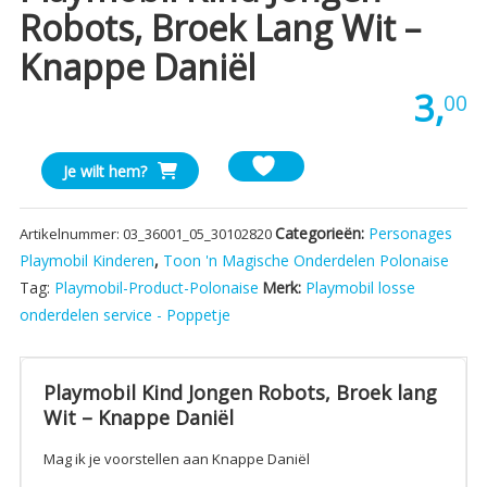
Robots, Broek Lang Wit –
Knappe Daniël
3,
00
Playmobil
Je wilt hem?
Kind
Jongen
Categorieën:
Personages
Artikelnummer:
03_36001_05_30102820
Robots,
Playmobil Kinderen
,
Toon 'n Magische Onderdelen Polonaise
Broek
Tag:
Playmobil-Product-Polonaise
Merk:
Playmobil losse
lang
Wit
onderdelen service - Poppetje
-
Knappe
Daniël
Playmobil Kind Jongen Robots, Broek lang
aantal
Wit – Knappe Daniël
Mag ik je voorstellen aan Knappe Daniël