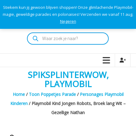
Skip
Stiekem kun jij gewoon blijven shoppen! Onze glimlachende Playmobil-
to
0
0
magie, geweldige parades en polonaises! Verzenden we vanaf 11 aug.
TOTAAL
content
Negeren
€0,00
Playmodok
Producten
zoeken
Tweedehands
Playmobil
Speelgoed
en
SPIKSPLINTERWOW,
dromen
voor
PLAYMOBIL
iedereen
Home
/
Toon Poppetjes Parade
/
Personages Playmobil
Kinderen
/ Playmobil Kind Jongen Robots, Broek lang Wit –
Gezellige Nathan