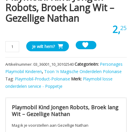
Robots, Broek Lang Wit –
Gezellige Nathan
2,
25
Playmobil
Je wilt hem?
Kind
Jongen
Categorieën:
Personages
Artikelnummer:
03_36001_10_30102540
Robots,
Broek
Playmobil Kinderen
,
Toon 'n Magische Onderdelen Polonaise
lang
Tag:
Playmobil-Product-Polonaise
Merk:
Playmobil losse
Wit
onderdelen service - Poppetje
-
Gezellige
Nathan
Playmobil Kind Jongen Robots, Broek lang
aantal
Wit – Gezellige Nathan
Mag ik je voorstellen aan Gezellige Nathan