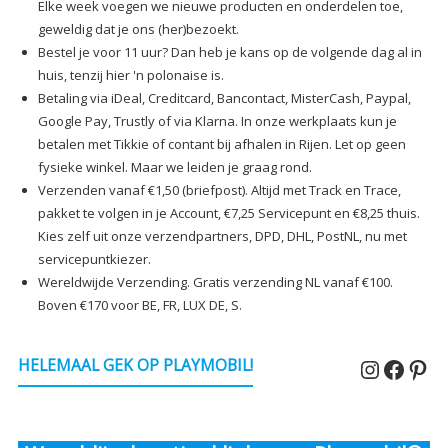
Elke week voegen we nieuwe producten en onderdelen toe,
geweldig dat je ons (her)bezoekt.
Bestel je voor 11 uur? Dan heb je kans op de volgende dag al in
huis, tenzij hier 'n polonaise is.
Betaling via iDeal, Creditcard, Bancontact, MisterCash, Paypal,
Google Pay, Trustly of via Klarna. In onze werkplaats kun je
betalen met Tikkie of contant bij afhalen in Rijen. Let op geen
fysieke winkel. Maar we leiden je graag rond.
Verzenden vanaf €1,50 (briefpost). Altijd met Track en Trace,
pakket te volgen in je Account, €7,25 Servicepunt en €8,25 thuis.
Kies zelf uit onze verzendpartners, DPD, DHL, PostNL, nu met
servicepuntkiezer.
Wereldwijde Verzending. Gratis verzending NL vanaf €100.
Boven €170 voor BE, FR, LUX DE, S.
Instagr
Faceb
Pin
HELEMAAL GEK OP PLAYMOBIL!