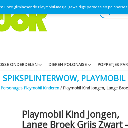
en! Onze glimlachende Playmobil-magie, geweldige parades en polonaise
Producten
zoeken
OSSE ONDERDELEN
DIEREN POLONAISE
POPPETJES PA
SPIKSPLINTERWOW, PLAYMOBIL
/
Personages Playmobil Kinderen
/ Playmobil Kind Jongen, Lange Broe
Playmobil Kind Jongen,
Lange Broek Grijs Zwart 