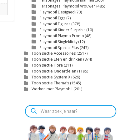
Personages Playmobil Mannen
(366)
Personages Playmobil Vrouwen
(485)
Playmobil Designed
(73)
Playmobil Eggs
(7)
Playmobil Figures
(378)
Playmobil Kinder Surprise
(10)
Playmobil Playmo Promo
(48)
Playmobil Singleklicky
(12)
Playmobil Special Plus
(247)
Toon sectie Accessoires
(2517)
Toon sectie Eten en drinken
(874)
Toon sectie Flora
(211)
Toon sectie Onderdelen
(1195)
Toon sectie System X
(629)
Toon sectie Thema's
(1545)
Werken met Playmobil
(201)
Producten
zoeken