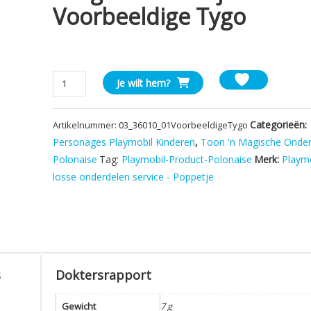
Voorbeeldige Tygo
Playmobil
Je wilt hem?
Kind
Jongen,
Categorieën:
Artikelnummer:
03_36010_01VoorbeeldigeTygo
Lange
Broek
Personages Playmobil Kinderen
,
Toon 'n Magische Onde
Grijs
Polonaise
Tag:
Playmobil-Product-Polonaise
Merk:
Playm
Zwart
losse onderdelen service - Poppetje
-
Voorbeeldige
Tygo
aantal
s
Doktersrapport
Gewicht
7 g