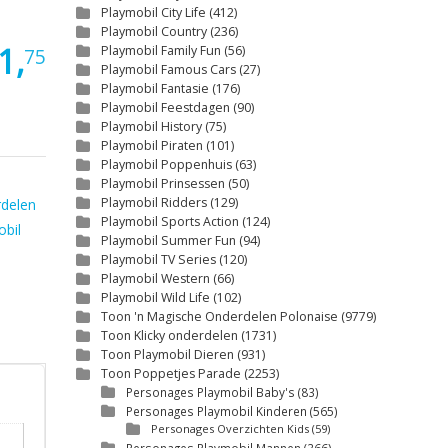
Playmobil City Life
(412)
Playmobil Country
(236)
1,
Playmobil Family Fun
(56)
75
Playmobil Famous Cars
(27)
Playmobil Fantasie
(176)
Playmobil Feestdagen
(90)
Playmobil History
(75)
Playmobil Piraten
(101)
Playmobil Poppenhuis
(63)
Playmobil Prinsessen
(50)
Playmobil Ridders
(129)
rdelen
Playmobil Sports Action
(124)
obil
Playmobil Summer Fun
(94)
Playmobil TV Series
(120)
Playmobil Western
(66)
Playmobil Wild Life
(102)
Toon 'n Magische Onderdelen Polonaise
(9779)
Toon Klicky onderdelen
(1731)
Toon Playmobil Dieren
(931)
Toon Poppetjes Parade
(2253)
Personages Playmobil Baby's
(83)
Personages Playmobil Kinderen
(565)
Personages Overzichten Kids
(59)