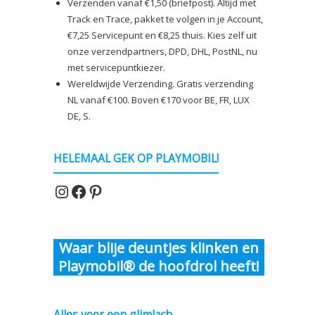
Verzenden vanaf €1,50 (briefpost). Altijd met
Track en Trace, pakket te volgen in je Account,
€7,25 Servicepunt en €8,25 thuis. Kies zelf uit
onze verzendpartners, DPD, DHL, PostNL, nu
met servicepuntkiezer.
Wereldwijde Verzending. Gratis verzending
NL vanaf €100. Boven €170 voor BE, FR, LUX
DE, S.
HELEMAAL GEK OP PLAYMOBIL!
Instagram
Facebook
Pinterest
Waar blije deuntjes klinken en
Playmobil® de hoofdrol heeft!
Alles voor een glimlach