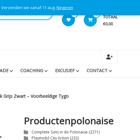
s! Verzenden we vanaf 11 aug.
Negeren
0
0
TOTAAL
€0,00
RADE
COACHING
EXCUSIEF
CONTACT
k Grijs Zwart – Voorbeeldige Tygo
Productenpolonaise
–
Complete Sets in de Polonaise
(2271)
Playmobil City Action
(232)