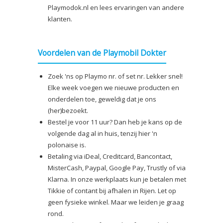
Playmodok.nl en lees ervaringen van andere
klanten.
Voordelen van de Playmobil Dokter
Zoek 'ns op Playmo nr. of set nr. Lekker snel!
Elke week voegen we nieuwe producten en
onderdelen toe, geweldig dat je ons
(her)bezoekt.
Bestel je voor 11 uur? Dan heb je kans op de
volgende dag al in huis, tenzij hier 'n
polonaise is.
Betaling via iDeal, Creditcard, Bancontact,
MisterCash, Paypal, Google Pay, Trustly of via
Klarna. In onze werkplaats kun je betalen met
Tikkie of contant bij afhalen in Rijen. Let op
geen fysieke winkel. Maar we leiden je graag
rond.