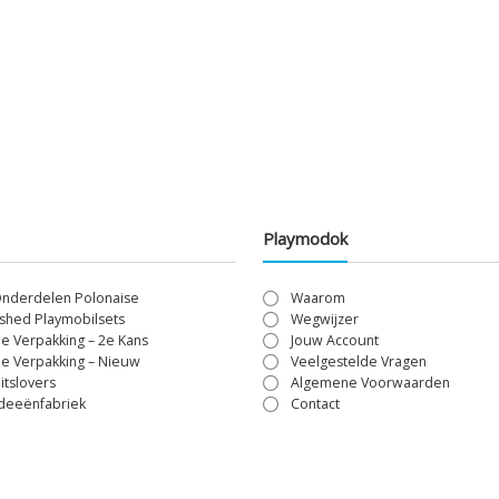
Playmodok
Onderdelen Polonaise
Waarom
shed Playmobilsets
Wegwijzer
le Verpakking – 2e Kans
Jouw Account
le Verpakking – Nieuw
Veelgestelde Vragen
itslovers
Algemene Voorwaarden
Ideeënfabriek
Contact