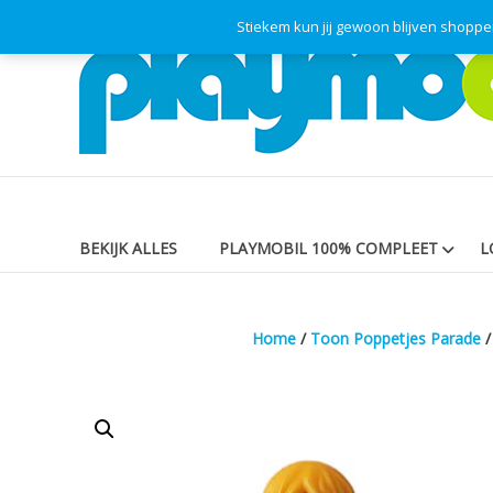
Skip
Stiekem kun jij gewoon blijven shopp
Playmodok
to
content
Tweedehands
Playmobil
Speelgoed
en
dromen
voor
iedereen
BEKIJK ALLES
PLAYMOBIL 100% COMPLEET
L
Home
/
Toon Poppetjes Parade