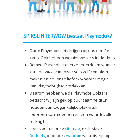
SPIKSLINTERWOW bestaat Playmodok?
Oude Playmobil-sets krijgen bij ons een 2e
kans. Ook hebben we nieuwe sets in de doos.
Bomvol Playmobil reserveonderdelen want je
kunt nu 24/7 je mooiste sets zelf compleet
maken en de/ onze liefde/ waarde/ magie
van Playmobil (her)ontdekken.
Daarom hebben we de Playmobil Dokters
bedacht Wij zijn gek op duurzaamheid! En
houden van toegankelijke plek waar
iedereen kan meedoen en een waardevolle
rol krijgt.
Lees voor uit onze
sitemap
, exclusieve
Roddels
, of ontdek
waarom
we trots zijn op