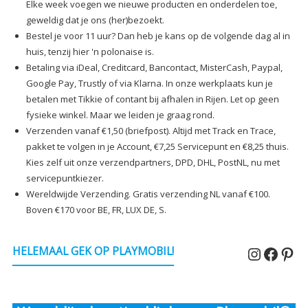
Elke week voegen we nieuwe producten en onderdelen toe,
geweldig dat je ons (her)bezoekt.
Bestel je voor 11 uur? Dan heb je kans op de volgende dag al in
huis, tenzij hier 'n polonaise is.
Betaling via iDeal, Creditcard, Bancontact, MisterCash, Paypal,
Google Pay, Trustly of via Klarna. In onze werkplaats kun je
betalen met Tikkie of contant bij afhalen in Rijen. Let op geen
fysieke winkel. Maar we leiden je graag rond.
Verzenden vanaf €1,50 (briefpost). Altijd met Track en Trace,
pakket te volgen in je Account, €7,25 Servicepunt en €8,25 thuis.
Kies zelf uit onze verzendpartners, DPD, DHL, PostNL, nu met
servicepuntkiezer.
Wereldwijde Verzending. Gratis verzending NL vanaf €100.
Boven €170 voor BE, FR, LUX DE, S.
Instagr
Faceb
Pin
HELEMAAL GEK OP PLAYMOBIL!