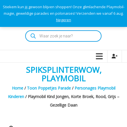
Skip
Stiekem kun jij gewoon blijven shoppen! Onze glimlachende Playmobil-
to
0
0
magie, geweldige parades en polonaises! Verzenden we vanaf 6 aug.
TOTAAL
content
Negeren
€0,00
Playmodok
Producten
zoeken
Tweedehands
Playmobil
Speelgoed
en
SPIKSPLINTERWOW,
dromen
voor
PLAYMOBIL
iedereen
Home
/
Toon Poppetjes Parade
/
Personages Playmobil
Kinderen
/ Playmobil Kind Jongen, Korte Broek, Rood, Grijs –
Gezellige Daan