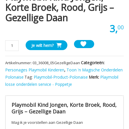
Korte Broek, Rood, Grijs –
Gezellige Daan
3,
00
Playmobil
Je wilt hem?
Kind
Jongen,
Categorieën:
Artikelnummer:
03_36008_05GezelligeDaan
Korte
Broek,
Personages Playmobil Kinderen
,
Toon 'n Magische Onderdelen
Rood,
Polonaise
Tag:
Playmobil-Product-Polonaise
Merk:
Playmobil
Grijs
losse onderdelen service - Poppetje
-
Gezellige
Daan
Playmobil Kind Jongen, Korte Broek, Rood,
aantal
Grijs – Gezellige Daan
Mag ik je voorstellen aan Gezellige Daan