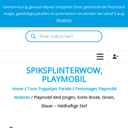
Skip
Stiekem kun jij gewoon blijven shoppen! Onze glimlachende Playmobil-
to
0
0
magie, geweldige parades en polonaises! Verzenden we vanaf 6 aug.
TOTAAL
content
Negeren
€0,00
Playmodok
Producten
zoeken
Tweedehands
Playmobil
Speelgoed
en
SPIKSPLINTERWOW,
dromen
voor
PLAYMOBIL
iedereen
Home
/
Toon Poppetjes Parade
/
Personages Playmobil
Kinderen
/ Playmobil Kind Jongen, Korte Broek, Groen,
Blauw – Heldhaftige Stef