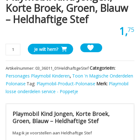
Korte Broek, Groen, Blauw
– Heldhaftige Stef
1,
75
Playmobil
Je wilt hem?
Kind
Jongen,
Categorieën:
Artikelnummer:
03_36011_01HeldhaftigeStef
Korte
Broek,
Personages Playmobil Kinderen
,
Toon 'n Magische Onderdelen
Groen,
Polonaise
Tag:
Playmobil-Product-Polonaise
Merk:
Playmobil
Blauw
losse onderdelen service - Poppetje
-
Heldhaftige
Stef
Playmobil Kind Jongen, Korte Broek,
aantal
Groen, Blauw – Heldhaftige Stef
Mag ik je voorstellen aan Heldhaftige Stef