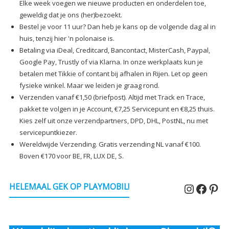
Elke week voegen we nieuwe producten en onderdelen toe,
geweldig dat je ons (her)bezoekt.
Bestel je voor 11 uur? Dan heb je kans op de volgende dag al in
huis, tenzij hier 'n polonaise is.
Betaling via iDeal, Creditcard, Bancontact, MisterCash, Paypal,
Google Pay, Trustly of via Klarna. In onze werkplaats kun je
betalen met Tikkie of contant bij afhalen in Rijen. Let op geen
fysieke winkel. Maar we leiden je graag rond.
Verzenden vanaf €1,50 (briefpost). Altijd met Track en Trace,
pakket te volgen in je Account, €7,25 Servicepunt en €8,25 thuis.
Kies zelf uit onze verzendpartners, DPD, DHL, PostNL, nu met
servicepuntkiezer.
Wereldwijde Verzending. Gratis verzending NL vanaf €100.
Boven €170 voor BE, FR, LUX DE, S.
Instagr
Faceb
Pin
HELEMAAL GEK OP PLAYMOBIL!