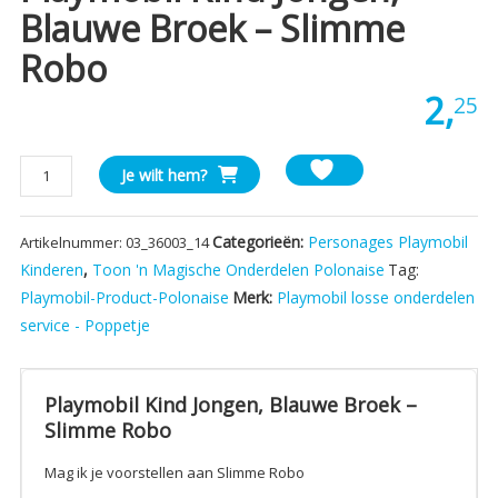
Blauwe Broek – Slimme
Robo
2,
25
Playmobil
Je wilt hem?
Kind
Jongen,
Categorieën:
Personages Playmobil
Artikelnummer:
03_36003_14
Blauwe
Broek
Kinderen
,
Toon 'n Magische Onderdelen Polonaise
Tag:
-
Playmobil-Product-Polonaise
Merk:
Playmobil losse onderdelen
Slimme
service - Poppetje
Robo
aantal
Playmobil Kind Jongen, Blauwe Broek –
Slimme Robo
Mag ik je voorstellen aan Slimme Robo