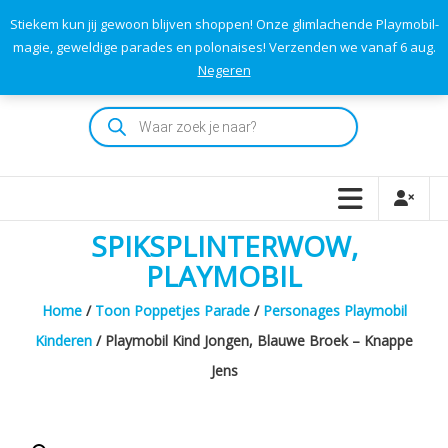
Skip
Stiekem kun jij gewoon blijven shoppen! Onze glimlachende Playmobil-
to
0
0
magie, geweldige parades en polonaises! Verzenden we vanaf 6 aug.
TOTAAL
content
Negeren
€0,00
Playmodok
Producten
zoeken
Tweedehands
Playmobil
Speelgoed
en
SPIKSPLINTERWOW,
dromen
voor
PLAYMOBIL
iedereen
Home
/
Toon Poppetjes Parade
/
Personages Playmobil
Kinderen
/ Playmobil Kind Jongen, Blauwe Broek – Knappe
Jens