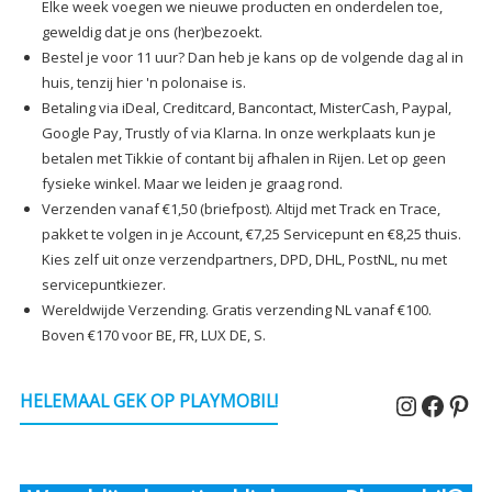
Elke week voegen we nieuwe producten en onderdelen toe,
geweldig dat je ons (her)bezoekt.
Bestel je voor 11 uur? Dan heb je kans op de volgende dag al in
huis, tenzij hier 'n polonaise is.
Betaling via iDeal, Creditcard, Bancontact, MisterCash, Paypal,
Google Pay, Trustly of via Klarna. In onze werkplaats kun je
betalen met Tikkie of contant bij afhalen in Rijen. Let op geen
fysieke winkel. Maar we leiden je graag rond.
Verzenden vanaf €1,50 (briefpost). Altijd met Track en Trace,
pakket te volgen in je Account, €7,25 Servicepunt en €8,25 thuis.
Kies zelf uit onze verzendpartners, DPD, DHL, PostNL, nu met
servicepuntkiezer.
Wereldwijde Verzending. Gratis verzending NL vanaf €100.
Boven €170 voor BE, FR, LUX DE, S.
Instagr
Faceb
Pin
HELEMAAL GEK OP PLAYMOBIL!