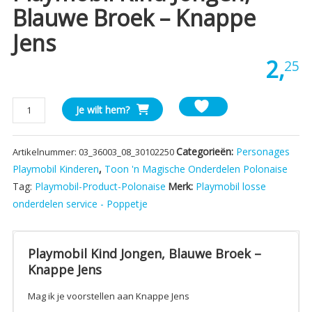
Blauwe Broek – Knappe
Jens
2,
25
Playmobil
Je wilt hem?
Kind
Jongen,
Categorieën:
Personages
Artikelnummer:
03_36003_08_30102250
Blauwe
Broek
Playmobil Kinderen
,
Toon 'n Magische Onderdelen Polonaise
-
Tag:
Playmobil-Product-Polonaise
Merk:
Playmobil losse
Knappe
onderdelen service - Poppetje
Jens
aantal
Playmobil Kind Jongen, Blauwe Broek –
Knappe Jens
Mag ik je voorstellen aan Knappe Jens