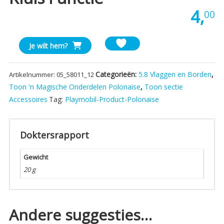
4,
00
Playmobil
Je wilt hem?
Schilderij
met
Categorieën:
5.8 Vlaggen en Borden
,
Artikelnummer:
05_58011_12
Kluis
Toon 'n Magische Onderdelen Polonaise
,
Toon sectie
functie
Accessoires
Tag:
Playmobil-Product-Polonaise
aantal
Doktersrapport
Gewicht
20 g
Andere suggesties…