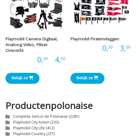
Playmobil Camera Digitaal,
Playmobil Piratenvlaggen
Analoog Video, Flitser
P
Prijs:
0,
-
3,
30
00
Overzicht
Prijsklasse:
Prijs:
0,
-
4,
20
00
€
€0,20
t
Bekijk ze
Bekijk ze
tot
€
€4,00
Productenpolonaise
Complete Sets in de Polonaise
(2281)
Playmobil City Action
(233)
Playmobil City Life
(412)
Playmobil Country
(237)