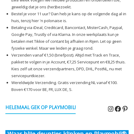
Elke week voegen we nieuwe producten en onderdelen toe,
geweldig dat je ons (her)bezoekt.
Bestel je voor 11 uur? Dan heb je kans op de volgende dag al in
huis, tenzij hier 'n polonaise is.
Betaling via iDeal, Creditcard, Bancontact, MisterCash, Paypal,
Google Pay, Trustly of via Klarna. In onze werkplaats kun je
betalen met Tikkie of contant bij afhalen in Rijen. Let op geen
fysieke winkel. Maar we leiden je graag rond.
Verzenden vanaf €1,50 (briefpost). Altijd met Track en Trace,
pakket te volgen in je Account, €7,25 Servicepunt en €8,25 thuis.
Kies zelf uit onze verzendpartners, DPD, DHL, PostNL, nu met
servicepuntkiezer.
Wereldwijde Verzending. Gratis verzending NL vanaf €100.
Boven €170 voor BE, FR, LUX DE, S.
Instagr
Faceb
Pin
HELEMAAL GEK OP PLAYMOBIL!
Waar blije deuntjes klinken en Playmobil®