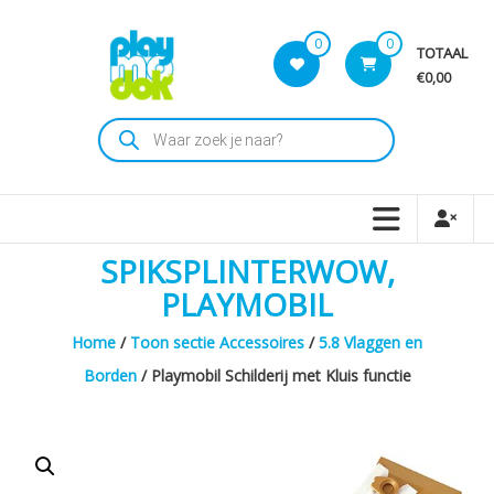
Skip
to
0
0
TOTAAL
content
€0,00
Playmodok
Producten
zoeken
Tweedehands
Playmobil
Speelgoed
en
SPIKSPLINTERWOW,
dromen
voor
PLAYMOBIL
iedereen
Home
/
Toon sectie Accessoires
/
5.8 Vlaggen en
Borden
/ Playmobil Schilderij met Kluis functie