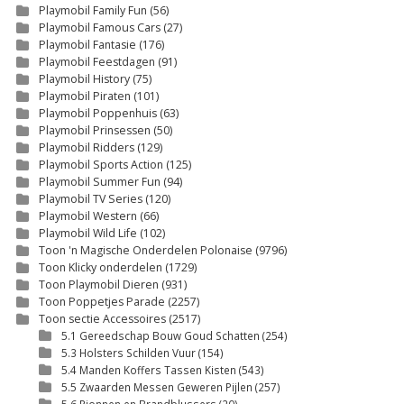
Playmobil Family Fun
(56)
Playmobil Famous Cars
(27)
Playmobil Fantasie
(176)
Playmobil Feestdagen
(91)
Playmobil History
(75)
Playmobil Piraten
(101)
Playmobil Poppenhuis
(63)
Playmobil Prinsessen
(50)
Playmobil Ridders
(129)
Playmobil Sports Action
(125)
Playmobil Summer Fun
(94)
Playmobil TV Series
(120)
Playmobil Western
(66)
Playmobil Wild Life
(102)
Toon 'n Magische Onderdelen Polonaise
(9796)
Toon Klicky onderdelen
(1729)
Toon Playmobil Dieren
(931)
Toon Poppetjes Parade
(2257)
Toon sectie Accessoires
(2517)
5.1 Gereedschap Bouw Goud Schatten
(254)
5.3 Holsters Schilden Vuur
(154)
5.4 Manden Koffers Tassen Kisten
(543)
5.5 Zwaarden Messen Geweren Pijlen
(257)