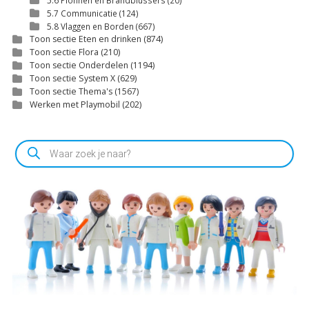
5.6 Pionnen en Brandblussers
(20)
5.7 Communicatie
(124)
5.8 Vlaggen en Borden
(667)
Toon sectie Eten en drinken
(874)
Toon sectie Flora
(210)
Toon sectie Onderdelen
(1194)
Toon sectie System X
(629)
Toon sectie Thema's
(1567)
Werken met Playmobil
(202)
Producten
zoeken