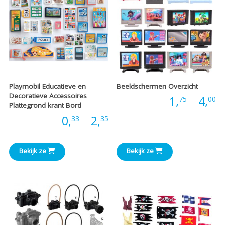
Playmobil Educatieve en
Beeldschermen Overzicht
Decoratieve Accessoires
P
Prijs:
1,
-
4,
75
00
Plattegrond krant Bord
Prijsklasse:
Prijs:
0,
-
2,
33
35
€
€0,33
t
Bekijk ze
Bekijk ze
tot
€
€2,35