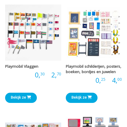
Playmobil Vlaggen
Playmobil schilderijen, posters,
boeken, bordjes en juwelen
Prijsklasse:
Prijs:
0,
-
2,
30
70
P
Prijs:
0,
-
4,
25
00
€0,30
€
tot
Bekijk ze
Bekijk ze
t
€2,70
€