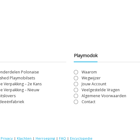
Playmodok
Onderdelen Polonaise
Waarom
shed Playmobilsets
Wegwijzer
le Verpakking – 2e Kans
Jouw Account
le Verpakking – Nieuw
Veelgestelde Vragen
itslovers
Algemene Voorwaarden
Ideeënfabriek
Contact
|
Privacy
|
Klachten
|
Herroeping
|
FAQ
|
Encyclopedie