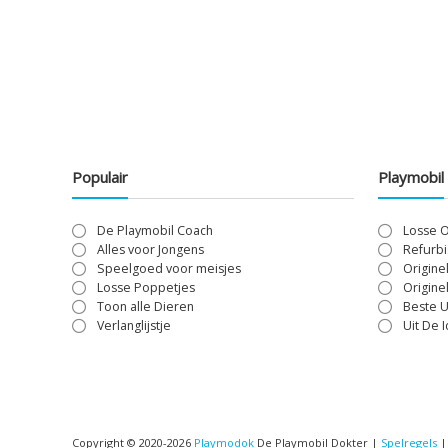
Populair
Playmobil
De Playmobil Coach
Losse 
Alles voor Jongens
Refurbi
Speelgoed voor meisjes
Origine
Losse Poppetjes
Origine
Toon alle Dieren
Beste U
Verlanglijstje
Uit De 
Copyright © 2020-2026
Playmodok
De Playmobil Dokter |
Spelregels