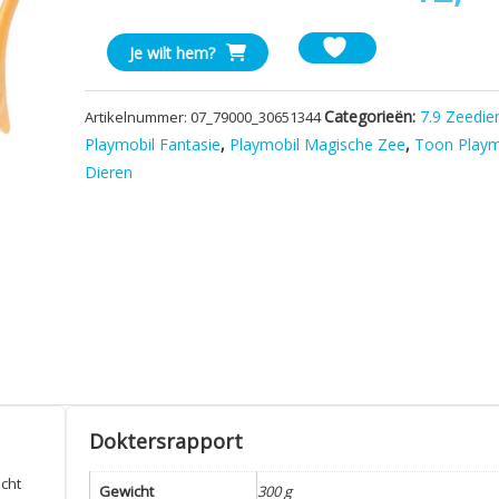
Playmobil
Je wilt hem?
Haai
Gouod
Categorieën:
7.9 Zeedie
Artikelnummer:
07_79000_30651344
aantal
Playmobil Fantasie
,
Playmobil Magische Zee
,
Toon Playm
Dieren
Doktersrapport
cht
Gewicht
300 g