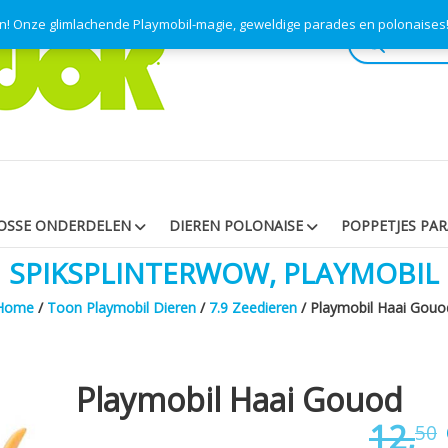
en! Onze glimlachende Playmobil-magie, geweldige parades en polonaise
Producten
zoeken
OSSE ONDERDELEN
DIEREN POLONAISE
POPPETJES PA
SPIKSPLINTERWOW, PLAYMOBIL
Home
/
Toon Playmobil Dieren
/
7.9 Zeedieren
/ Playmobil Haai Gouo
Playmobil Haai Gouod
12,
50