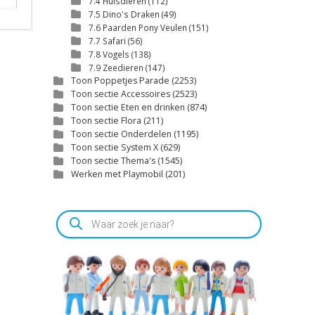
7.4 Huisdieren
(112)
7.5 Dino's Draken
(49)
7.6 Paarden Pony Veulen
(151)
7.7 Safari
(56)
7.8 Vogels
(138)
7.9 Zeedieren
(147)
Toon Poppetjes Parade
(2253)
Toon sectie Accessoires
(2523)
Toon sectie Eten en drinken
(874)
Toon sectie Flora
(211)
Toon sectie Onderdelen
(1195)
Toon sectie System X
(629)
Toon sectie Thema's
(1545)
Werken met Playmobil
(201)
Producten
zoeken