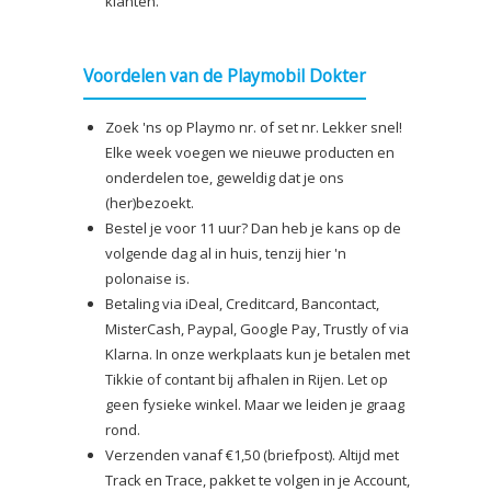
klanten.
Voordelen van de Playmobil Dokter
Zoek 'ns op Playmo nr. of set nr. Lekker snel!
Elke week voegen we nieuwe producten en
onderdelen toe, geweldig dat je ons
(her)bezoekt.
Bestel je voor 11 uur? Dan heb je kans op de
volgende dag al in huis, tenzij hier 'n
polonaise is.
Betaling via iDeal, Creditcard, Bancontact,
MisterCash, Paypal, Google Pay, Trustly of via
Klarna. In onze werkplaats kun je betalen met
Tikkie of contant bij afhalen in Rijen. Let op
geen fysieke winkel. Maar we leiden je graag
rond.
Verzenden vanaf €1,50 (briefpost). Altijd met
Track en Trace, pakket te volgen in je Account,