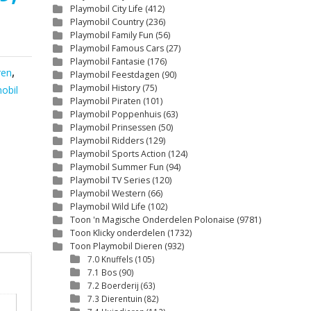
Playmobil City Life
(412)
prijs
prijs
Playmobil Country
(236)
Playmobil Family Fun
(56)
was:
is:
Playmobil Famous Cars
(27)
Playmobil Fantasie
(176)
€12,50.
€9,25.
ren
,
Playmobil Feestdagen
(90)
Playmobil History
(75)
obil
Playmobil Piraten
(101)
Playmobil Poppenhuis
(63)
Playmobil Prinsessen
(50)
Playmobil Ridders
(129)
Playmobil Sports Action
(124)
Playmobil Summer Fun
(94)
Playmobil TV Series
(120)
Playmobil Western
(66)
Playmobil Wild Life
(102)
Toon 'n Magische Onderdelen Polonaise
(9781)
Toon Klicky onderdelen
(1732)
Toon Playmobil Dieren
(932)
7.0 Knuffels
(105)
7.1 Bos
(90)
7.2 Boerderij
(63)
7.3 Dierentuin
(82)