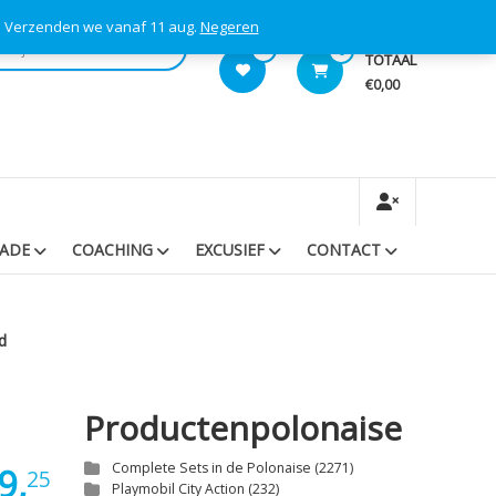
s! Verzenden we vanaf 11 aug.
Negeren
0
0
TOTAAL
€0,00
RADE
COACHING
EXCUSIEF
CONTACT
d
Productenpolonaise
Oorspronkelijke
Huidige
Complete Sets in de Polonaise
(2271)
9,
25
Playmobil City Action
(232)