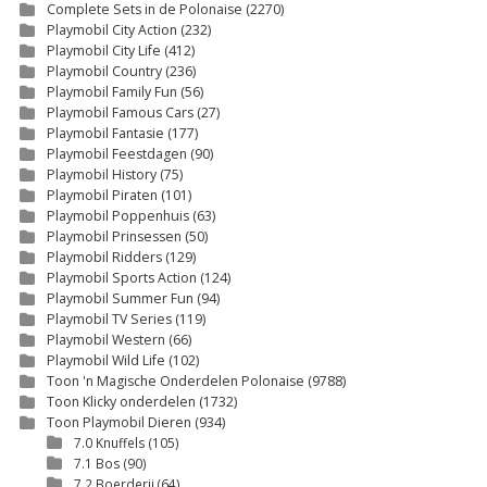
Complete Sets in de Polonaise
(2270)
Playmobil City Action
(232)
Playmobil City Life
(412)
Playmobil Country
(236)
Playmobil Family Fun
(56)
Playmobil Famous Cars
(27)
Playmobil Fantasie
(177)
Playmobil Feestdagen
(90)
Playmobil History
(75)
Playmobil Piraten
(101)
Playmobil Poppenhuis
(63)
Playmobil Prinsessen
(50)
Playmobil Ridders
(129)
Playmobil Sports Action
(124)
Playmobil Summer Fun
(94)
Playmobil TV Series
(119)
Playmobil Western
(66)
Playmobil Wild Life
(102)
Toon 'n Magische Onderdelen Polonaise
(9788)
Toon Klicky onderdelen
(1732)
Toon Playmobil Dieren
(934)
7.0 Knuffels
(105)
7.1 Bos
(90)
7.2 Boerderij
(64)