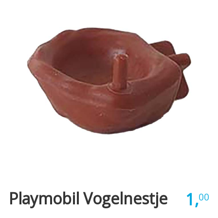
Playmobil Vogelnestje
1,
00