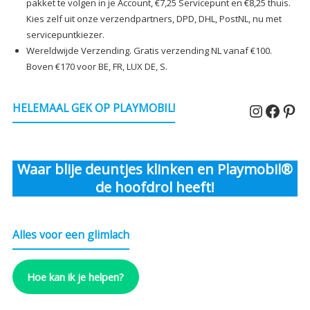
pakket te volgen in je Account, €7,25 Servicepunt en €8,25 thuis.
Kies zelf uit onze verzendpartners, DPD, DHL, PostNL, nu met
servicepuntkiezer.
Wereldwijde Verzending. Gratis verzending NL vanaf €100.
Boven €170 voor BE, FR, LUX DE, S.
Instagr
Faceb
Pin
HELEMAAL GEK OP PLAYMOBIL!
Waar blije deuntjes klinken en Playmobil®
de hoofdrol heeft!
Alles voor een glimlach
Hoe kan ik je helpen?