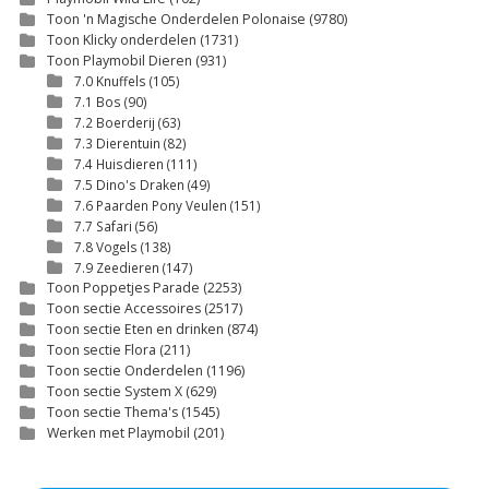
Toon 'n Magische Onderdelen Polonaise
(9780)
Toon Klicky onderdelen
(1731)
Toon Playmobil Dieren
(931)
7.0 Knuffels
(105)
7.1 Bos
(90)
7.2 Boerderij
(63)
7.3 Dierentuin
(82)
7.4 Huisdieren
(111)
7.5 Dino's Draken
(49)
7.6 Paarden Pony Veulen
(151)
7.7 Safari
(56)
7.8 Vogels
(138)
7.9 Zeedieren
(147)
Toon Poppetjes Parade
(2253)
Toon sectie Accessoires
(2517)
Toon sectie Eten en drinken
(874)
Toon sectie Flora
(211)
Toon sectie Onderdelen
(1196)
Toon sectie System X
(629)
Toon sectie Thema's
(1545)
Werken met Playmobil
(201)