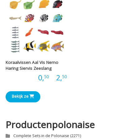
Koraalvissen Aal Vis Nemo
Haring Siervis Zeeslang
Prijsklasse:
Prijs:
0,
-
2,
50
50
€0,50
Bekijk ze
tot
€2,50
Productenpolonaise
Complete Sets in de Polonaise
(2271)