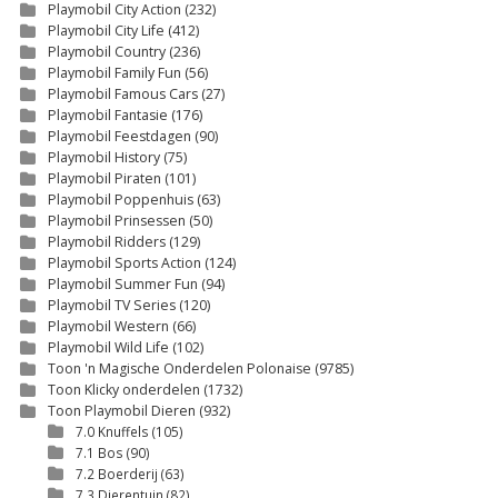
Playmobil City Action
(232)
Playmobil City Life
(412)
Playmobil Country
(236)
Playmobil Family Fun
(56)
Playmobil Famous Cars
(27)
Playmobil Fantasie
(176)
Playmobil Feestdagen
(90)
Playmobil History
(75)
Playmobil Piraten
(101)
Playmobil Poppenhuis
(63)
Playmobil Prinsessen
(50)
Playmobil Ridders
(129)
Playmobil Sports Action
(124)
Playmobil Summer Fun
(94)
Playmobil TV Series
(120)
Playmobil Western
(66)
Playmobil Wild Life
(102)
Toon 'n Magische Onderdelen Polonaise
(9785)
Toon Klicky onderdelen
(1732)
Toon Playmobil Dieren
(932)
7.0 Knuffels
(105)
7.1 Bos
(90)
7.2 Boerderij
(63)
7.3 Dierentuin
(82)