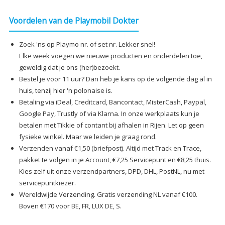
Voordelen van de Playmobil Dokter
Zoek 'ns op Playmo nr. of set nr. Lekker snel!
Elke week voegen we nieuwe producten en onderdelen toe,
geweldig dat je ons (her)bezoekt.
Bestel je voor 11 uur? Dan heb je kans op de volgende dag al in
huis, tenzij hier 'n polonaise is.
Betaling via iDeal, Creditcard, Bancontact, MisterCash, Paypal,
Google Pay, Trustly of via Klarna. In onze werkplaats kun je
betalen met Tikkie of contant bij afhalen in Rijen. Let op geen
fysieke winkel. Maar we leiden je graag rond.
Verzenden vanaf €1,50 (briefpost). Altijd met Track en Trace,
pakket te volgen in je Account, €7,25 Servicepunt en €8,25 thuis.
Kies zelf uit onze verzendpartners, DPD, DHL, PostNL, nu met
servicepuntkiezer.
Wereldwijde Verzending. Gratis verzending NL vanaf €100.
Boven €170 voor BE, FR, LUX DE, S.