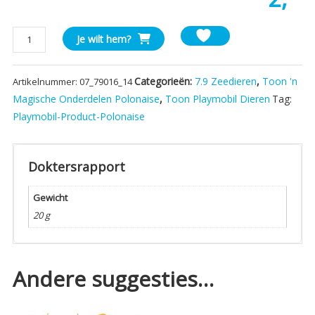
Playmobil
Je wilt hem?
Dier
Vis
Categorieën:
7.9 Zeedieren
,
Toon 'n
Artikelnummer:
07_79016_14
Koraalvis
aantal
Magische Onderdelen Polonaise
,
Toon Playmobil Dieren
Tag:
Playmobil-Product-Polonaise
Doktersrapport
Gewicht
20 g
Andere suggesties…