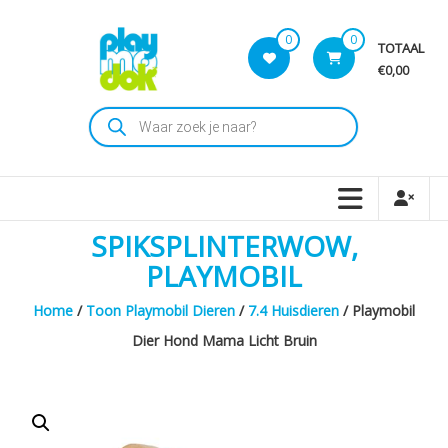
Skip
to
0
0
TOTAAL
content
€0,00
Playmodok
Producten
zoeken
Tweedehands
Playmobil
Speelgoed
en
SPIKSPLINTERWOW,
dromen
voor
PLAYMOBIL
iedereen
Home
/
Toon Playmobil Dieren
/
7.4 Huisdieren
/ Playmobil
Dier Hond Mama Licht Bruin