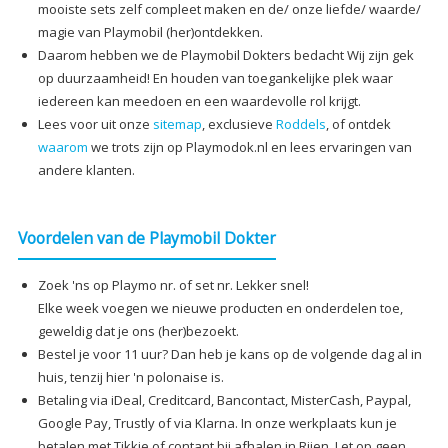
mooiste sets zelf compleet maken en de/ onze liefde/ waarde/
magie van Playmobil (her)ontdekken.
Daarom hebben we de Playmobil Dokters bedacht Wij zijn gek
op duurzaamheid! En houden van toegankelijke plek waar
iedereen kan meedoen en een waardevolle rol krijgt.
Lees voor uit onze
sitemap
, exclusieve
Roddels
, of ontdek
waarom
we trots zijn op Playmodok.nl en lees ervaringen van
andere klanten.
Voordelen van de Playmobil Dokter
Zoek 'ns op Playmo nr. of set nr. Lekker snel!
Elke week voegen we nieuwe producten en onderdelen toe,
geweldig dat je ons (her)bezoekt.
Bestel je voor 11 uur? Dan heb je kans op de volgende dag al in
huis, tenzij hier 'n polonaise is.
Betaling via iDeal, Creditcard, Bancontact, MisterCash, Paypal,
Google Pay, Trustly of via Klarna. In onze werkplaats kun je
betalen met Tikkie of contant bij afhalen in Rijen. Let op geen