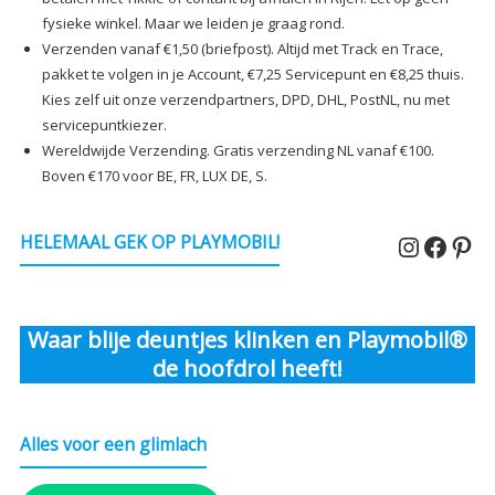
fysieke winkel. Maar we leiden je graag rond.
Verzenden vanaf €1,50 (briefpost). Altijd met Track en Trace,
pakket te volgen in je Account, €7,25 Servicepunt en €8,25 thuis.
Kies zelf uit onze verzendpartners, DPD, DHL, PostNL, nu met
servicepuntkiezer.
Wereldwijde Verzending. Gratis verzending NL vanaf €100.
Boven €170 voor BE, FR, LUX DE, S.
Instagr
Faceb
Pin
HELEMAAL GEK OP PLAYMOBIL!
Waar blije deuntjes klinken en Playmobil®
de hoofdrol heeft!
Alles voor een glimlach