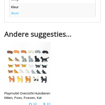
Kleur
Bruin
Andere suggesties…
Playmobil Overzicht Huisdieren
Kitten, Poes, Poezen, Kat
Prijsklasse:
Prijs:
0,
-
3,
60
65