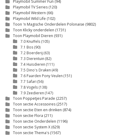
Playmobil Summer Fun
(94)
Playmobil TV Series
(120)
Playmobil Western
(66)
Playmobil Wild Life
(102)
Toon 'n Magische Onderdelen Polonaise
(9802)
Toon Klicky onderdelen
(1731)
Toon Playmobil Dieren
(931)
7.0 Knuffels
(105)
7.1 Bos
(90)
7.2 Boerderij
(63)
7.3 Dierentuin
(82)
7.4 Huisdieren
(111)
7.5 Dino's Draken
(49)
7.6 Paarden Pony Veulen
(151)
7.7 Safari
(56)
7.8 Vogels
(138)
7.9 Zeedieren
(147)
Toon Poppetjes Parade
(2257)
Toon sectie Accessoires
(2517)
Toon sectie Eten en drinken
(874)
Toon sectie Flora
(211)
Toon sectie Onderdelen
(1196)
Toon sectie System X
(629)
Toon sectie Thema's
(1567)