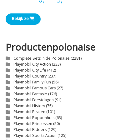
€0,60
Bekijk ze
tot
€3,65
Productenpolonaise
Complete Sets in de Polonaise
(2281)
Playmobil City Action
(233)
Playmobil City Life
(412)
Playmobil Country
(237)
Playmobil Family Fun
(56)
Playmobil Famous Cars
(27)
Playmobil Fantasie
(176)
Playmobil Feestdagen
(91)
Playmobil History
(75)
Playmobil Piraten
(101)
Playmobil Poppenhuis
(63)
Playmobil Prinsessen
(50)
Playmobil Ridders
(129)
Playmobil Sports Action
(125)