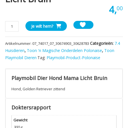
4,
00
Playmobil
Je wilt hem?
Dier
Hond
Categorieën:
7.4
Artikelnummer:
07_74017_07_30674903_30628783
Mama
Licht
Huisdieren
,
Toon 'n Magische Onderdelen Polonaise
,
Toon
Bruin
Playmobil Dieren
Tag:
Playmobil-Product-Polonaise
aantal
Playmobil Dier Hond Mama Licht Bruin
Hond, Golden Retriever zittend
Doktersrapport
Gewicht
300 g