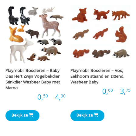
€
€5,50
Playmobil Bosdieren – Baby
Playmobil Bosdieren – Vos,
Das Hert Zwijn Vogelbekdier
Eekhoorn staand en zittend,
Stinkdier Wasbeer Baby met
Wasbeer Baby
Mama
P
Prijs:
0,
-
3,
60
75
Prijsklasse:
Prijs:
0,
-
4,
50
30
€
€0,50
t
Bekijk ze
Bekijk ze
tot
€
€4,30