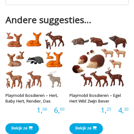
Andere suggesties…
Playmobil Bosdieren – Hert,
Playmobil Bosdieren – Egel
Baby Hert, Rendier, Das
Hert Wild Zwijn Bever
Prijsklasse:
P
Prijs:
1,
-
6,
Prijs:
1,
-
4,
00
00
25
30
€1,00
€
Bekijk ze
Bekijk ze