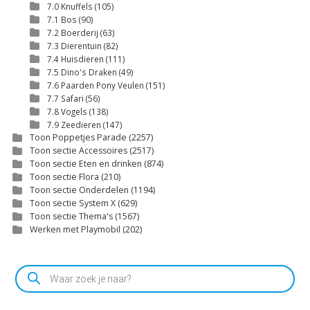
7.0 Knuffels
(105)
7.1 Bos
(90)
7.2 Boerderij
(63)
7.3 Dierentuin
(82)
7.4 Huisdieren
(111)
7.5 Dino's Draken
(49)
7.6 Paarden Pony Veulen
(151)
7.7 Safari
(56)
7.8 Vogels
(138)
7.9 Zeedieren
(147)
Toon Poppetjes Parade
(2257)
Toon sectie Accessoires
(2517)
Toon sectie Eten en drinken
(874)
Toon sectie Flora
(210)
Toon sectie Onderdelen
(1194)
Toon sectie System X
(629)
Toon sectie Thema's
(1567)
Werken met Playmobil
(202)
Producten
zoeken