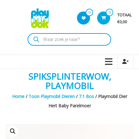
Skip
to
0
0
TOTAAL
content
€0,00
Playmodok
Producten
zoeken
Tweedehands
Playmobil
Speelgoed
en
SPIKSPLINTERWOW,
dromen
voor
PLAYMOBIL
iedereen
Home
/
Toon Playmobil Dieren
/
7.1 Bos
/ Playmobil Dier
Hert Baby Parelmoer