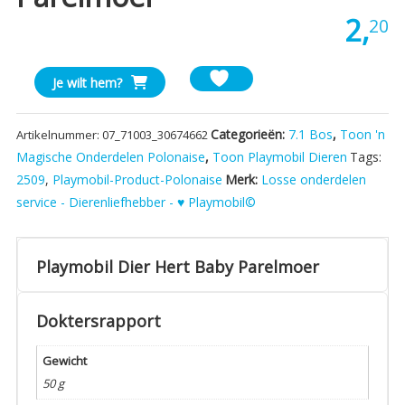
2,
20
Playmobil
Je wilt hem?
Dier
Hert
Categorieën:
7.1 Bos
,
Toon 'n
Artikelnummer:
07_71003_30674662
Baby
Magische Onderdelen Polonaise
,
Toon Playmobil Dieren
Tags:
Parelmoer
2509
,
Playmobil-Product-Polonaise
Merk:
Losse onderdelen
aantal
service - Dierenliefhebber - ♥ Playmobil©
Playmobil Dier Hert Baby Parelmoer
Doktersrapport
Gewicht
50 g