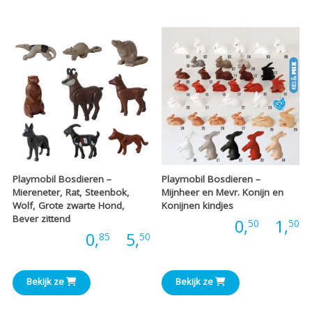
tot
t
€6,00
€
Playmobil Bosdieren –
Playmobil Bosdieren –
Miereneter, Rat, Steenbok,
Mijnheer en Mevr. Konijn en
Wolf, Grote zwarte Hond,
Konijnen kindjes
Bever zittend
P
Prijs:
0,
-
1,
50
50
Prijsklasse:
Prijs:
0,
-
5,
85
50
€
€0,85
t
Bekijk ze
Bekijk ze
tot