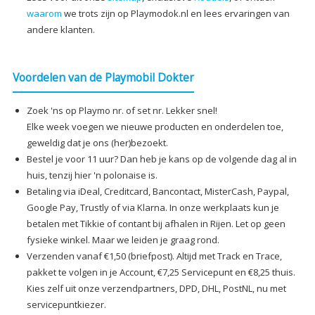
waarom
we trots zijn op Playmodok.nl en lees ervaringen van
andere klanten.
Voordelen van de Playmobil Dokter
Zoek 'ns op Playmo nr. of set nr. Lekker snel!
Elke week voegen we nieuwe producten en onderdelen toe,
geweldig dat je ons (her)bezoekt.
Bestel je voor 11 uur? Dan heb je kans op de volgende dag al in
huis, tenzij hier 'n polonaise is.
Betaling via iDeal, Creditcard, Bancontact, MisterCash, Paypal,
Google Pay, Trustly of via Klarna. In onze werkplaats kun je
betalen met Tikkie of contant bij afhalen in Rijen. Let op geen
fysieke winkel. Maar we leiden je graag rond.
Verzenden vanaf €1,50 (briefpost). Altijd met Track en Trace,
pakket te volgen in je Account, €7,25 Servicepunt en €8,25 thuis.
Kies zelf uit onze verzendpartners, DPD, DHL, PostNL, nu met
servicepuntkiezer.