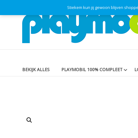
Skip
Stiekem kun jij gewoon blijven shop
Playmodok
to
content
Tweedehands
Playmobil
Speelgoed
en
dromen
voor
iedereen
BEKIJK ALLES
PLAYMOBIL 100% COMPLEET
L