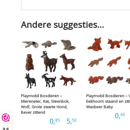
Andere suggesties…
Playmobil Bosdieren –
Playmobil Bosdieren – 
Miereneter, Rat, Steenbok,
Eekhoorn staand en zit
Wolf, Grote zwarte Hond,
Wasbeer Baby
Bever zittend
Prijs:
0,
-
60
Prijsklasse:
Prijs:
0,
-
5,
85
50
9,6