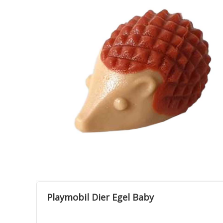
Playmobil Dier Egel Baby