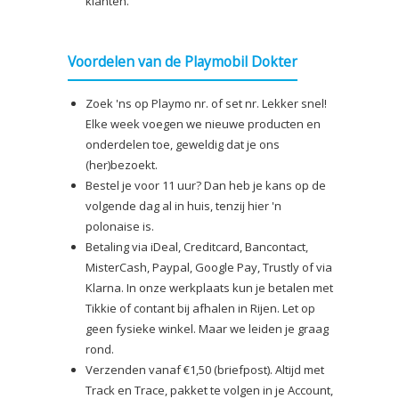
klanten.
Voordelen van de Playmobil Dokter
Zoek 'ns op Playmo nr. of set nr. Lekker snel!
Elke week voegen we nieuwe producten en
onderdelen toe, geweldig dat je ons
(her)bezoekt.
Bestel je voor 11 uur? Dan heb je kans op de
volgende dag al in huis, tenzij hier 'n
polonaise is.
Betaling via iDeal, Creditcard, Bancontact,
MisterCash, Paypal, Google Pay, Trustly of via
Klarna. In onze werkplaats kun je betalen met
Tikkie of contant bij afhalen in Rijen. Let op
geen fysieke winkel. Maar we leiden je graag
rond.
Verzenden vanaf €1,50 (briefpost). Altijd met
Track en Trace, pakket te volgen in je Account,