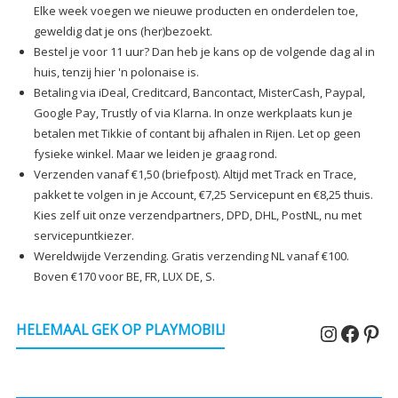
Elke week voegen we nieuwe producten en onderdelen toe,
geweldig dat je ons (her)bezoekt.
Bestel je voor 11 uur? Dan heb je kans op de volgende dag al in
huis, tenzij hier 'n polonaise is.
Betaling via iDeal, Creditcard, Bancontact, MisterCash, Paypal,
Google Pay, Trustly of via Klarna. In onze werkplaats kun je
betalen met Tikkie of contant bij afhalen in Rijen. Let op geen
fysieke winkel. Maar we leiden je graag rond.
Verzenden vanaf €1,50 (briefpost). Altijd met Track en Trace,
pakket te volgen in je Account, €7,25 Servicepunt en €8,25 thuis.
Kies zelf uit onze verzendpartners, DPD, DHL, PostNL, nu met
servicepuntkiezer.
Wereldwijde Verzending. Gratis verzending NL vanaf €100.
Boven €170 voor BE, FR, LUX DE, S.
Instagr
Faceb
Pin
HELEMAAL GEK OP PLAYMOBIL!