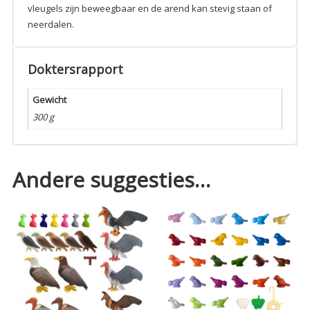
vleugels zijn beweegbaar en de arend kan stevig staan of
neerdalen.
Doktersrapport
Gewicht
300 g
Andere suggesties…