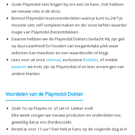
Oude Playmobil-sets krijgen bij ons een 2e kans. Ook hebben
we nieuwe sets in de doos.
Bomvol Playmobil reserveonderdelen want je kunt nu 24/7 je
mooiste sets zelf compleet maken en de/ onze liefde/ waarde/
magie van Playmobil (her)ontdekken.
Daarom hebben we de Playmobil Dokters bedacht Wij zijn gek
op duurzaamheid! En houden van toegankelijke plek waar
iedereen kan meedoen en een waardevolle rol krijgt.
Lees voor uit onze
sitemap
, exclusieve
Roddels
, of ontdek
waarom
we trots zijn op Playmodok.nl en lees ervaringen van
andere klanten.
Voordelen van de Playmobil Dokter
Zoek 'ns op Playmo nr. of set nr. Lekker snel!
Elke week voegen we nieuwe producten en onderdelen toe,
geweldig dat je ons (her)bezoekt.
Bestel je voor 11 uur? Dan heb je kans op de volgende dag al in