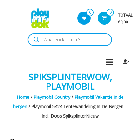
Skip
to
0
0
TOTAAL
content
€0,00
Playmodok
Producten
zoeken
Tweedehands
Playmobil
Speelgoed
en
SPIKSPLINTERWOW,
dromen
voor
PLAYMOBIL
iedereen
Home
/
Playmobil Country
/
Playmobil Vakantie in de
bergen
/ Playmobil 5424 Lentewandeling In De Bergen –
Incl. Doos SpiksplinterNieuw