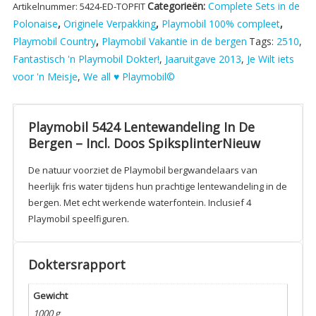
Categorieën:
Complete Sets in de
Artikelnummer:
5424-ED-TOPFIT
In
Polonaise
,
Originele Verpakking
,
Playmobil 100% compleet
,
De
Playmobil Country
,
Playmobil Vakantie in de bergen
Tags:
2510
,
Bergen
-
Fantastisch 'n Playmobil Dokter!
,
Jaaruitgave 2013
,
Je Wilt iets
Incl.
voor 'n Meisje
,
We all ♥ Playmobil©
Doos
SpiksplinterNieuw
aantal
Playmobil 5424 Lentewandeling In De
Bergen – Incl. Doos SpiksplinterNieuw
De natuur voorziet de Playmobil bergwandelaars van
heerlijk fris water tijdens hun prachtige lentewandeling in de
bergen. Met echt werkende waterfontein. Inclusief 4
Playmobil speelfiguren.
Doktersrapport
Gewicht
1000 g