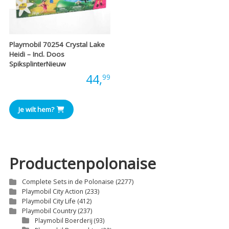
Playmobil 70254 Crystal Lake
Heidi – Incl. Doos
SpiksplinterNieuw
Prijs:
44,
99
Je wilt hem?
Productenpolonaise
Complete Sets in de Polonaise
(2277)
Playmobil City Action
(233)
Playmobil City Life
(412)
Playmobil Country
(237)
Playmobil Boerderij
(93)