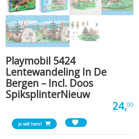
Playmobil 5424
Lentewandeling In De
Bergen – Incl. Doos
SpiksplinterNieuw
24,
00
Playmobil
Je wilt hem?
5424
Lentewandeling