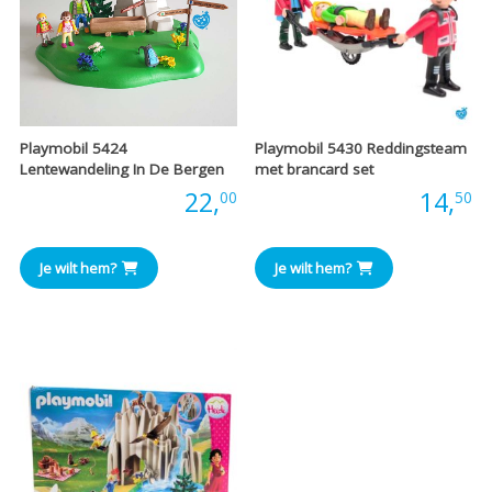
Playmobil 5424
Playmobil 5430 Reddingsteam
Lentewandeling In De Bergen
met brancard set
Prijs:
22,
Prijs:
14,
00
50
Je wilt hem?
Je wilt hem?