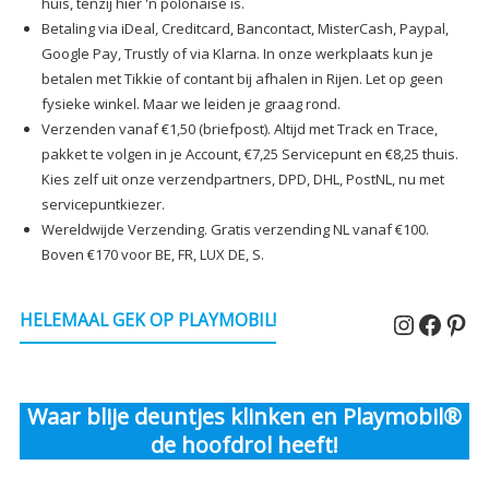
huis, tenzij hier 'n polonaise is.
Betaling via iDeal, Creditcard, Bancontact, MisterCash, Paypal,
Google Pay, Trustly of via Klarna. In onze werkplaats kun je
betalen met Tikkie of contant bij afhalen in Rijen. Let op geen
fysieke winkel. Maar we leiden je graag rond.
Verzenden vanaf €1,50 (briefpost). Altijd met Track en Trace,
pakket te volgen in je Account, €7,25 Servicepunt en €8,25 thuis.
Kies zelf uit onze verzendpartners, DPD, DHL, PostNL, nu met
servicepuntkiezer.
Wereldwijde Verzending. Gratis verzending NL vanaf €100.
Boven €170 voor BE, FR, LUX DE, S.
Instagr
Faceb
Pin
HELEMAAL GEK OP PLAYMOBIL!
Waar blije deuntjes klinken en Playmobil®
de hoofdrol heeft!