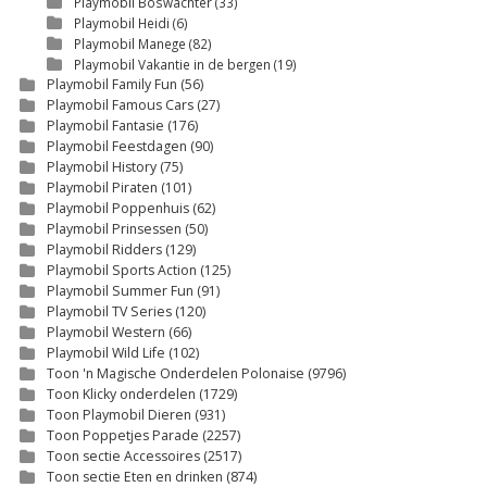
Playmobil Boswachter
(33)
Playmobil Heidi
(6)
Playmobil Manege
(82)
Playmobil Vakantie in de bergen
(19)
Playmobil Family Fun
(56)
Playmobil Famous Cars
(27)
Playmobil Fantasie
(176)
Playmobil Feestdagen
(90)
Playmobil History
(75)
Playmobil Piraten
(101)
Playmobil Poppenhuis
(62)
Playmobil Prinsessen
(50)
Playmobil Ridders
(129)
Playmobil Sports Action
(125)
Playmobil Summer Fun
(91)
Playmobil TV Series
(120)
Playmobil Western
(66)
Playmobil Wild Life
(102)
Toon 'n Magische Onderdelen Polonaise
(9796)
Toon Klicky onderdelen
(1729)
Toon Playmobil Dieren
(931)
Toon Poppetjes Parade
(2257)
Toon sectie Accessoires
(2517)
Toon sectie Eten en drinken
(874)