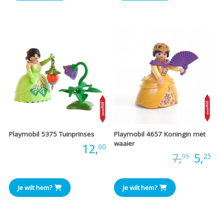
Playmobil 5375 Tuinprinses
Playmobil 4657 Koningin met
waaier
Prijs:
12,
00
Oors
H
Prijs:
7,
5,
95
25
prijs
pr
Je wilt hem?
Je wilt hem?
was:
is
€7,95
€