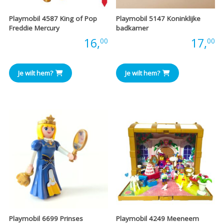
Playmobil 4587 King of Pop
Playmobil 5147 Koninklijke
Freddie Mercury
badkamer
Prijs:
16,
Prijs:
17,
00
00
Je wilt hem?
Je wilt hem?
Playmobil 6699 Prinses
Playmobil 4249 Meeneem