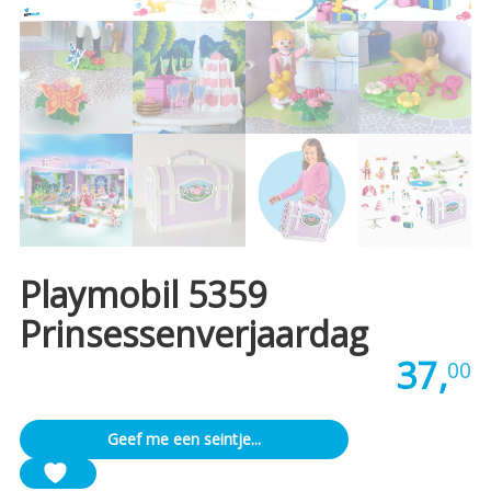
Playmobil 5359
Prinsessenverjaardag
37,
00
Geef me een seintje...