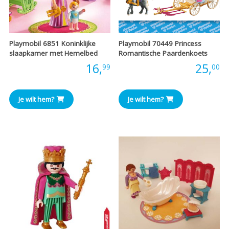
Playmobil 6851 Koninklijke
Playmobil 70449 Princess
slaapkamer met Hemelbed
Romantische Paardenkoets
Prijs:
16,
Prijs:
25,
99
00
Je wilt hem?
Je wilt hem?