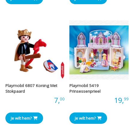
Playmobil 6807 Koning Met
Playmobil 5419
Stokpaard
Prinsessenprieel
Prijs:
7,
Prijs:
19,
00
99
Je wilt hem?
Je wilt hem?