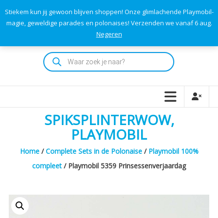
Skip
Stiekem kun jij gewoon blijven shoppen! Onze glimlachende Playmobil-
to
0
0
magie, geweldige parades en polonaises! Verzenden we vanaf 6 aug.
TOTAAL
content
Negeren
€0,00
Playmodok
Producten
zoeken
Tweedehands
Playmobil
Speelgoed
en
SPIKSPLINTERWOW,
dromen
voor
PLAYMOBIL
iedereen
Home
/
Complete Sets in de Polonaise
/
Playmobil 100%
compleet
/ Playmobil 5359 Prinsessenverjaardag