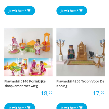
Je wilt hem?
Je wilt hem?
Playmobil 5146 Koninklijke
Playmobil 4256 Troon Voor De
slaapkamer met wieg
Koning
Prijs:
18,
Prijs:
17,
00
00
Je wilt hem?
Je wilt hem?