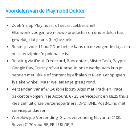
Voordelen van de Playmobil Dokter
Zoek 'ns op Playmo nr. of set nr. Lekker snel!
Elke week voegen we nieuwe producten en onderdelen toe,
geweldig dat je ons (her)bezoekt.
Bestel je voor 11 uur? Dan heb je kans op de volgende dag al in
huis, tenzij hier 'n polonaise is.
Betaling via iDeal, Creditcard, Bancontact, MisterCash, Paypal,
Google Pay, Trustly of via Klarna. In onze werkplaats kun je
betalen met Tikkie of contant bij afhalen in Rijen. Let op geen
fysieke winkel. Maar we leiden je graag rond.
Verzenden vanaf €1,50 (briefpost). Altijd met Track en Trace,
pakket te volgen in je Account, €7,25 Servicepunt en €8,25 thuis.
Kies zelf uit onze verzendpartners, DPD, DHL, PostNL, nu met
servicepuntkiezer.
Wereldwijde Verzending. Gratis verzending NL vanaf €100.
Boven €170 voor BE, FR, LUX DE, S.