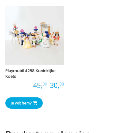
Playmobil 4258 Koninklijke
Koets
Oorspronkelijke
Huidige
Prijs:
45,
30,
00
00
prijs
prijs
Je wilt hem?
was:
is:
€45,00.
€30,00.