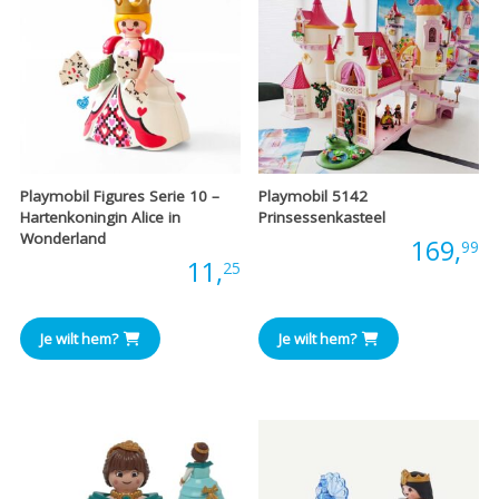
Playmobil Figures Serie 10 –
Playmobil 5142
Hartenkoningin Alice in
Prinsessenkasteel
Wonderland
Prijs:
169,
99
Prijs:
11,
25
Je wilt hem?
Je wilt hem?