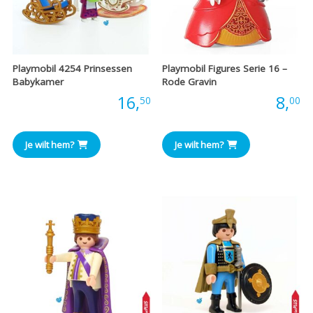
Playmobil 4254 Prinsessen
Playmobil Figures Serie 16 –
Babykamer
Rode Gravin
Prijs:
16,
Prijs:
8,
50
00
Je wilt hem?
Je wilt hem?