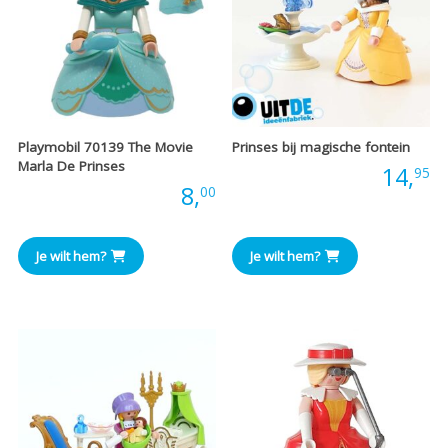
Playmobil 70139 The Movie
Prinses bij magische fontein
Marla De Prinses
Prijs:
14,
95
Prijs:
8,
00
Je wilt hem?
Je wilt hem?