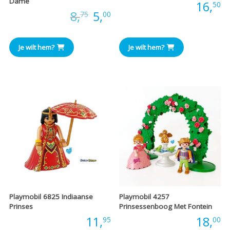
Dame
Prijs:
16,
50
Oorspronkelijke
Huidige
Prijs:
8,
5,
75
00
prijs
prijs
Je wilt hem?
Je wilt hem?
was:
is:
€8,75.
€5,00.
Playmobil 6825 Indiaanse
Playmobil 4257
Prinses
Prinsessenboog Met Fontein
Prijs:
11,
Prijs:
18,
95
00