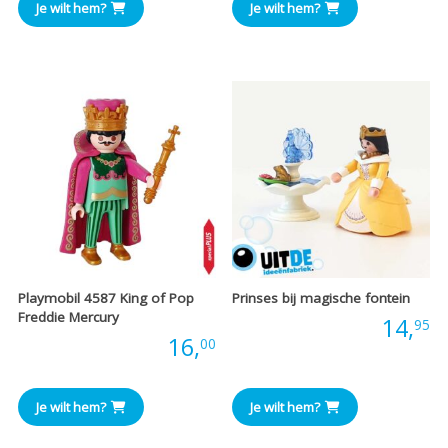
Je wilt hem?
Je wilt hem?
was:
is:
was:
is
€45,00.
€30,00.
€8,75
€
Playmobil 4587 King of Pop
Prinses bij magische fontein
Freddie Mercury
Prijs:
14,
95
Prijs:
16,
00
Je wilt hem?
Je wilt hem?