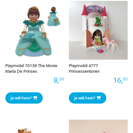
Playmobil 70139 The Movie
Playmobil 4777
Marla De Prinses
Prinsessentoren
Prijs:
8,
Prijs:
16,
00
00
Je wilt hem?
Je wilt hem?