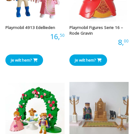
Playmobil 4913 Edellieden
Playmobil Figures Serie 16 –
Rode Gravin
Prijs:
16,
50
Prijs:
8,
00
Je wilt hem?
Je wilt hem?