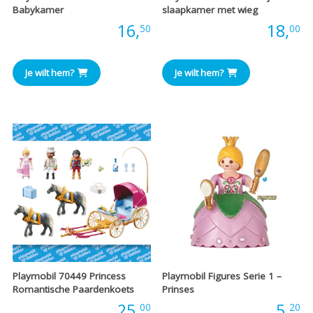
Babykamer
slaapkamer met wieg
Prijs:
16,
Prijs:
18,
50
00
Je wilt hem?
Je wilt hem?
Playmobil 70449 Princess
Playmobil Figures Serie 1 –
Romantische Paardenkoets
Prinses
Prijs:
25,
Prijs:
5,
00
20