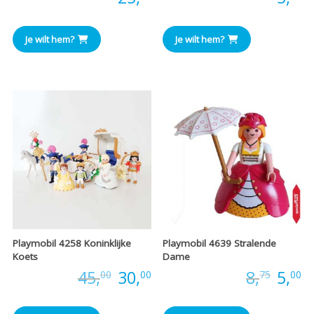
Je wilt hem?
Je wilt hem?
Playmobil 4258 Koninklijke
Playmobil 4639 Stralende
Koets
Dame
Oorspronkelijke
Huidige
Oors
H
Prijs:
45,
30,
Prijs:
8,
5,
00
00
75
00
prijs
prijs
prijs
pr