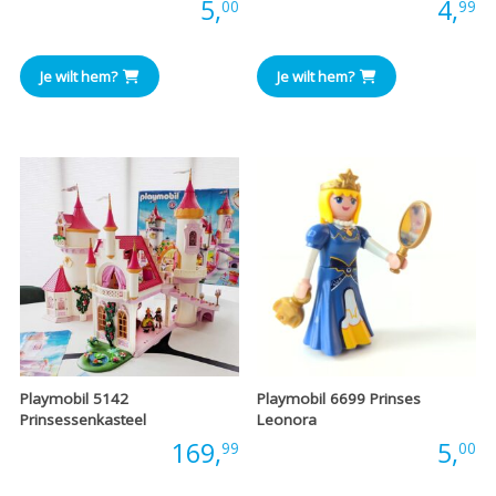
Prijs:
5,
Prijs:
4,
00
99
Je wilt hem?
Je wilt hem?
Playmobil 5142
Playmobil 6699 Prinses
Prinsessenkasteel
Leonora
Prijs:
169,
Prijs:
5,
99
00