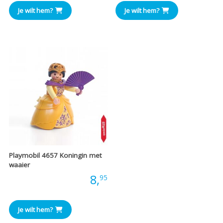
Je wilt hem?
Je wilt hem?
Playmobil 4657 Koningin met
waaier
Prijs:
8,
95
Je wilt hem?