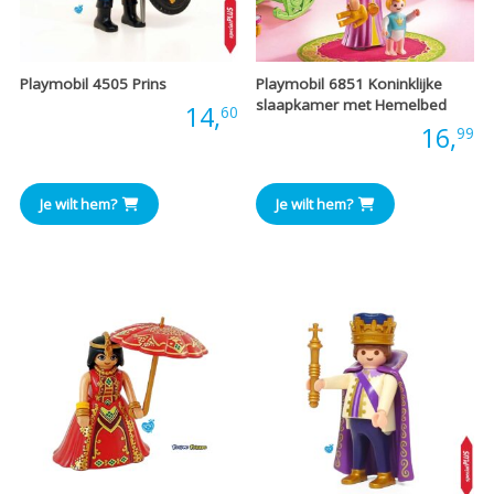
Playmobil 4505 Prins
Playmobil 6851 Koninklijke
slaapkamer met Hemelbed
Prijs:
14,
60
Prijs:
16,
99
Je wilt hem?
Je wilt hem?