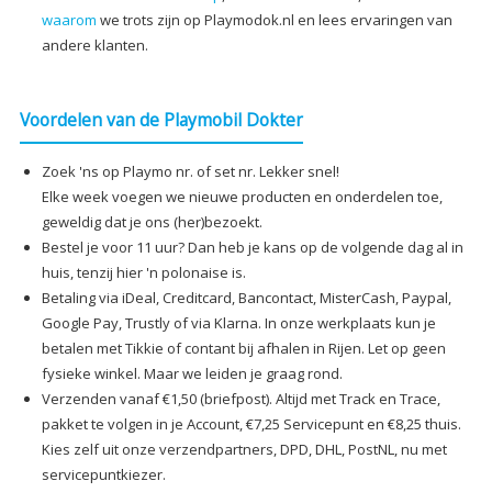
waarom
we trots zijn op Playmodok.nl en lees ervaringen van
andere klanten.
Voordelen van de Playmobil Dokter
Zoek 'ns op Playmo nr. of set nr. Lekker snel!
Elke week voegen we nieuwe producten en onderdelen toe,
geweldig dat je ons (her)bezoekt.
Bestel je voor 11 uur? Dan heb je kans op de volgende dag al in
huis, tenzij hier 'n polonaise is.
Betaling via iDeal, Creditcard, Bancontact, MisterCash, Paypal,
Google Pay, Trustly of via Klarna. In onze werkplaats kun je
betalen met Tikkie of contant bij afhalen in Rijen. Let op geen
fysieke winkel. Maar we leiden je graag rond.
Verzenden vanaf €1,50 (briefpost). Altijd met Track en Trace,
pakket te volgen in je Account, €7,25 Servicepunt en €8,25 thuis.
Kies zelf uit onze verzendpartners, DPD, DHL, PostNL, nu met
servicepuntkiezer.