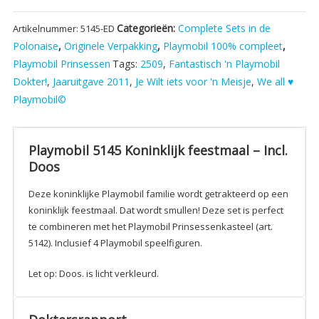
Koninklijk
Categorieën:
Complete Sets in de
Artikelnummer:
5145-ED
feestmaal
Polonaise
,
Originele Verpakking
,
Playmobil 100% compleet
,
-
Playmobil Prinsessen
Tags:
2509
,
Fantastisch 'n Playmobil
Incl.
Doos
Dokter!
,
Jaaruitgave 2011
,
Je Wilt iets voor 'n Meisje
,
We all ♥
aantal
Playmobil©
Playmobil 5145 Koninklijk feestmaal – Incl.
Doos
Deze koninklijke Playmobil familie wordt getrakteerd op een
koninklijk feestmaal. Dat wordt smullen! Deze set is perfect
te combineren met het Playmobil Prinsessenkasteel (art.
5142). Inclusief 4 Playmobil speelfiguren.
Let op: Doos. is licht verkleurd.