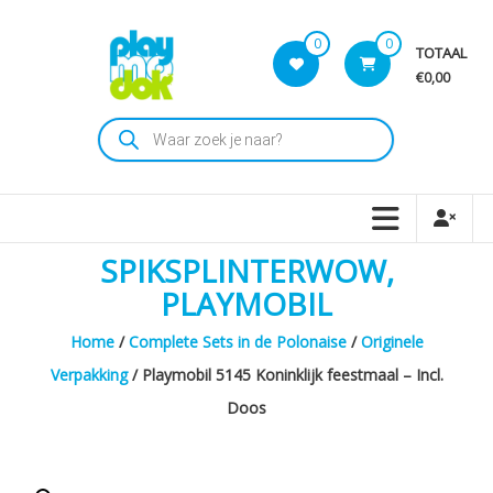
Skip
to
0
0
TOTAAL
content
€0,00
Playmodok
Producten
zoeken
Tweedehands
Playmobil
Speelgoed
en
SPIKSPLINTERWOW,
dromen
voor
PLAYMOBIL
iedereen
Home
/
Complete Sets in de Polonaise
/
Originele
Verpakking
/ Playmobil 5145 Koninklijk feestmaal – Incl.
Doos