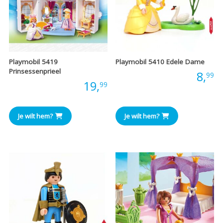
Playmobil 5419
Playmobil 5410 Edele Dame
Prinsessenprieel
Prijs:
8,
99
Prijs:
19,
99
Je wilt hem?
Je wilt hem?