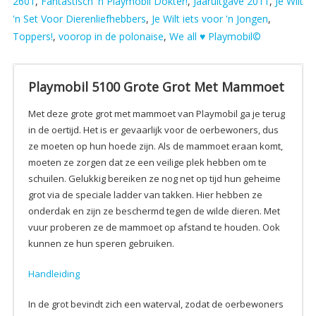
2601
,
Fantastisch 'n Playmobil Dokter!
,
Jaaruitgave 2011
,
Je Wilt
'n Set Voor Dierenliefhebbers
,
Je Wilt iets voor 'n Jongen
,
Toppers!
,
voorop in de polonaise
,
We all ♥ Playmobil©
Playmobil 5100 Grote Grot Met Mammoet
Met deze grote grot met mammoet van Playmobil ga je terug
in de oertijd. Het is er gevaarlijk voor de oerbewoners, dus
ze moeten op hun hoede zijn. Als de mammoet eraan komt,
moeten ze zorgen dat ze een veilige plek hebben om te
schuilen. Gelukkig bereiken ze nog net op tijd hun geheime
grot via de speciale ladder van takken. Hier hebben ze
onderdak en zijn ze beschermd tegen de wilde dieren. Met
vuur proberen ze de mammoet op afstand te houden. Ook
kunnen ze hun speren gebruiken.
Handleiding
In de grot bevindt zich een waterval, zodat de oerbewoners