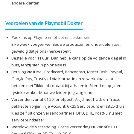
andere klanten.
Voordelen van de Playmobil Dokter
Zoek 'ns op Playmo nr. of set nr. Lekker snel!
Elke week voegen we nieuwe producten en onderdelen toe,
geweldig dat je ons (her)bezoekt.
Bestel je voor 11 uur? Dan heb je kans op de volgende dag al in
huis, tenzij hier 'n polonaise is.
Betaling via iDeal, Creditcard, Bancontact, MisterCash, Paypal,
Google Pay, Trustly of via Klarna. In onze werkplaats kun je
betalen met Tikkie of contant bij afhalen in Rijen. Let op geen
fysieke winkel. Maar we leiden je graag rond.
Verzenden vanaf €1,50 (briefpost). Altijd met Track en Trace,
pakket te volgen in je Account, €7,25 Servicepunt en €8,25 thuis.
Kies zelf uit onze verzendpartners, DPD, DHL, PostNL, nu met
servicepuntkiezer.
Wereldwijde Verzending. Gratis verzending NL vanaf €100.
Boven €170 voor BE, FR, LUX DE, S.