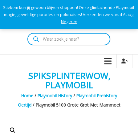
Skip
Stiekem kun jij gewoon blijven shoppen! Onze glimlachende Playmobil-
to
0
0
magie, geweldige parades en polonaises! Verzenden we vanaf 6 aug.
TOTAAL
content
Negeren
€0,00
Playmodok
Producten
zoeken
Tweedehands
Playmobil
Speelgoed
en
SPIKSPLINTERWOW,
dromen
voor
PLAYMOBIL
iedereen
Home
/
Playmobil History
/
Playmobil Prehistory
Oertijd
/ Playmobil 5100 Grote Grot Met Mammoet