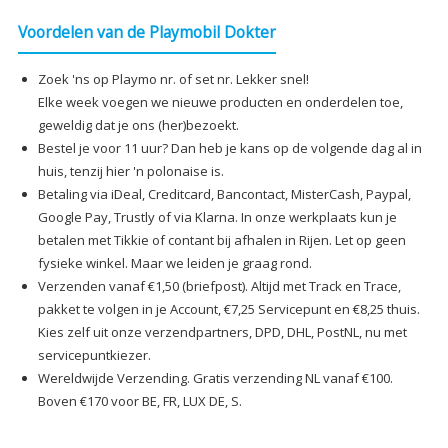
Voordelen van de Playmobil Dokter
Zoek 'ns op Playmo nr. of set nr. Lekker snel!
Elke week voegen we nieuwe producten en onderdelen toe,
geweldig dat je ons (her)bezoekt.
Bestel je voor 11 uur? Dan heb je kans op de volgende dag al in
huis, tenzij hier 'n polonaise is.
Betaling via iDeal, Creditcard, Bancontact, MisterCash, Paypal,
Google Pay, Trustly of via Klarna. In onze werkplaats kun je
betalen met Tikkie of contant bij afhalen in Rijen. Let op geen
fysieke winkel. Maar we leiden je graag rond.
Verzenden vanaf €1,50 (briefpost). Altijd met Track en Trace,
pakket te volgen in je Account, €7,25 Servicepunt en €8,25 thuis.
Kies zelf uit onze verzendpartners, DPD, DHL, PostNL, nu met
servicepuntkiezer.
Wereldwijde Verzending. Gratis verzending NL vanaf €100.
Boven €170 voor BE, FR, LUX DE, S.