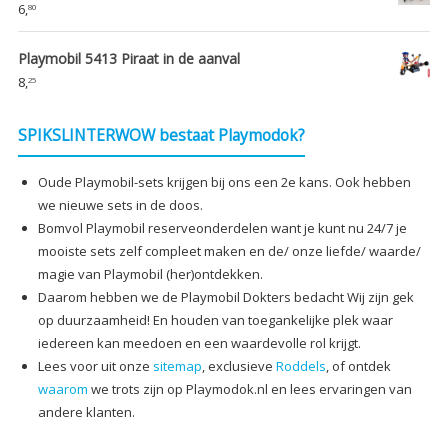
6,
80
Playmobil 5413 Piraat in de aanval
8,
25
SPIKSLINTERWOW bestaat Playmodok?
Oude Playmobil-sets krijgen bij ons een 2e kans. Ook hebben
we nieuwe sets in de doos.
Bomvol Playmobil reserveonderdelen want je kunt nu 24/7 je
mooiste sets zelf compleet maken en de/ onze liefde/ waarde/
magie van Playmobil (her)ontdekken.
Daarom hebben we de Playmobil Dokters bedacht Wij zijn gek
op duurzaamheid! En houden van toegankelijke plek waar
iedereen kan meedoen en een waardevolle rol krijgt.
Lees voor uit onze
sitemap
, exclusieve
Roddels
, of ontdek
waarom
we trots zijn op Playmodok.nl en lees ervaringen van
andere klanten.