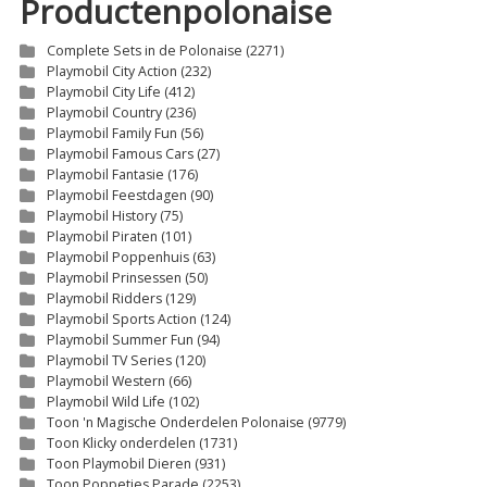
Productenpolonaise
Complete Sets in de Polonaise
(2271)
Playmobil City Action
(232)
Playmobil City Life
(412)
Playmobil Country
(236)
Playmobil Family Fun
(56)
Playmobil Famous Cars
(27)
Playmobil Fantasie
(176)
Playmobil Feestdagen
(90)
Playmobil History
(75)
Playmobil Piraten
(101)
Playmobil Poppenhuis
(63)
Playmobil Prinsessen
(50)
Playmobil Ridders
(129)
Playmobil Sports Action
(124)
Playmobil Summer Fun
(94)
Playmobil TV Series
(120)
Playmobil Western
(66)
Playmobil Wild Life
(102)
Toon 'n Magische Onderdelen Polonaise
(9779)
Toon Klicky onderdelen
(1731)
Toon Playmobil Dieren
(931)
Toon Poppetjes Parade
(2253)