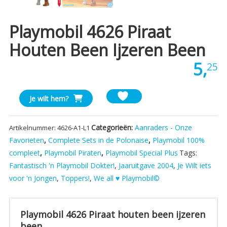
Playmobil 4626 Piraat
Houten Been Ijzeren Been
5,
25
Playmobil
Je wilt hem?
4626
Piraat
Categorieën:
Aanraders - Onze
Artikelnummer:
4626-A1-L1
houten
Favorieten
,
Complete Sets in de Polonaise
,
Playmobil 100%
been
compleet
,
Playmobil Piraten
,
Playmobil Special Plus
Tags:
ijzeren
been
Fantastisch 'n Playmobil Dokter!
,
Jaaruitgave 2004
,
Je Wilt iets
aantal
voor 'n Jongen
,
Toppers!
,
We all ♥ Playmobil©
Playmobil 4626 Piraat houten been ijzeren
been