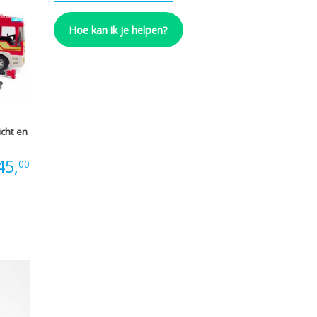
Hoe kan ik je helpen?
cht en
45,
00