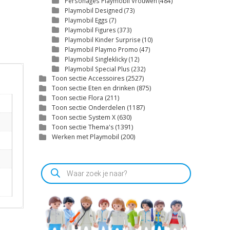
Personages Playmobil Vrouwen
(484)
Playmobil Designed
(73)
Playmobil Eggs
(7)
Playmobil Figures
(373)
Playmobil Kinder Surprise
(10)
Playmobil Playmo Promo
(47)
Playmobil Singleklicky
(12)
Playmobil Special Plus
(232)
Toon sectie Accessoires
(2527)
Toon sectie Eten en drinken
(875)
Toon sectie Flora
(211)
Toon sectie Onderdelen
(1187)
Toon sectie System X
(630)
Toon sectie Thema's
(1391)
Werken met Playmobil
(200)
Producten
zoeken