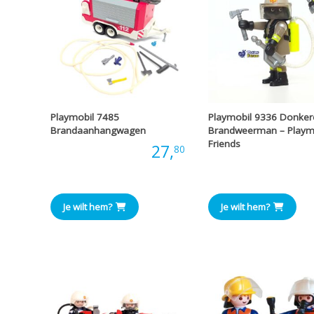
Playmobil 7485
Playmobil 9336 Donker
Brandaanhangwagen
Brandweerman – Playm
Friends
Prijs:
27,
80
Prijs
Je wilt hem?
Je wilt hem?