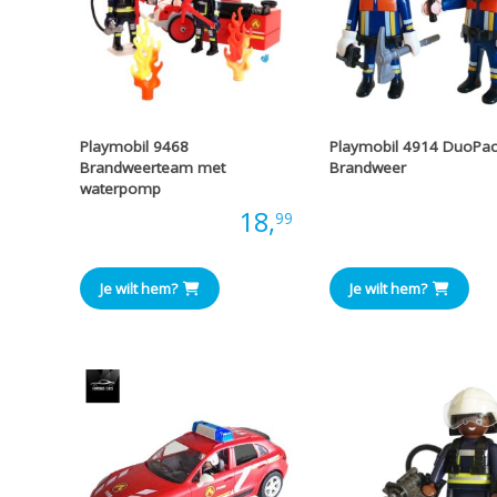
Playmobil 9468
Playmobil 4914 DuoPac
Brandweerteam met
Brandweer
waterpomp
Prijs
Prijs:
18,
99
Je wilt hem?
Je wilt hem?