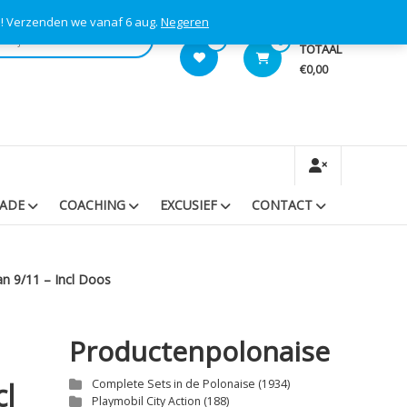
s! Verzenden we vanaf 6 aug.
Negeren
0
0
TOTAAL
€0,00
RADE
COACHING
EXCUSIEF
CONTACT
n 9/11 – Incl Doos
Productenpolonaise
cl
Complete Sets in de Polonaise
(1934)
Playmobil City Action
(188)