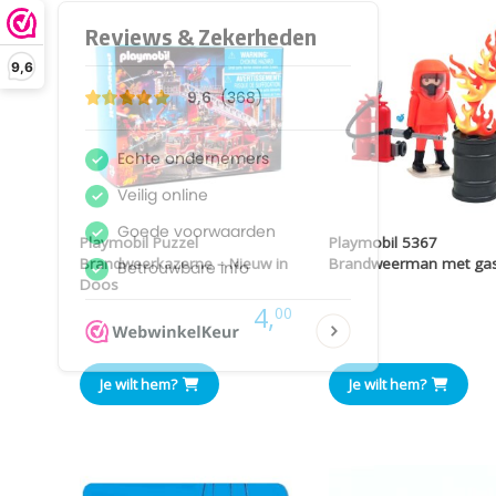
9,6
Playmobil Puzzel
Playmobil 5367
Brandweerkazerne – Nieuw in
Brandweerman met ga
Doos
Prijs
Prijs:
4,
00
Je wilt hem?
Je wilt hem?