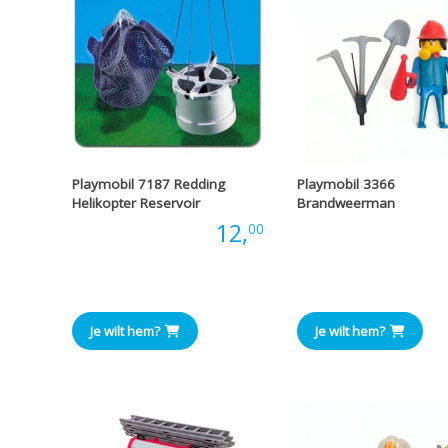
Playmobil 7187 Redding
Playmobil 3366
Helikopter Reservoir
Brandweerman
Prijs:
12,
Prijs
00
Je wilt hem?
Je wilt hem?