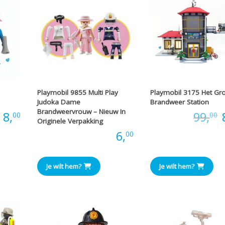
Playmobil 9855 Multi Play
Playmobil 3175 Het Gr
Judoka Dame
Brandweer Station
Brandweervrouw – Nieuw In
:
8,
Prijs:
99,
00
00
Originele Verpakking
Prijs:
6,
00
p
Je wilt hem?
Je wilt hem?