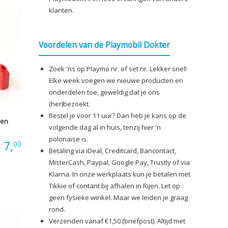
klanten.
Voordelen van de Playmobil Dokter
Zoek 'ns op Playmo nr. of set nr. Lekker snel!
Elke week voegen we nieuwe producten en
onderdelen toe, geweldig dat je ons
(her)bezoekt.
Bestel je voor 11 uur? Dan heb je kans op de
pen
volgende dag al in huis, tenzij hier 'n
polonaise is.
:
7,
00
Betaling via iDeal, Creditcard, Bancontact,
MisterCash, Paypal, Google Pay, Trustly of via
Klarna. In onze werkplaats kun je betalen met
Tikkie of contant bij afhalen in Rijen. Let op
geen fysieke winkel. Maar we leiden je graag
rond.
Verzenden vanaf €1,50 (briefpost). Altijd met