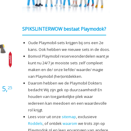
SPIKSLINTERWOW bestaat Playmodok?
Oude Playmobil-sets krijgen bij ons een 2e
kans. Ook hebben we nieuwe sets in de doos.
Bomvol Playmobil reserveonderdelen want je
kunt nu 24/7 je mooiste sets zelf compleet
maken en de/ onze liefde/ waarde/ magie
van Playmobil (her)ontdekken.
Daarom hebben we de Playmobil Dokters
:
5,
25
bedacht Wij zijn gek op duurzaamheid! En
houden van toegankelijke plek waar
iedereen kan meedoen en een waardevolle
rol krijgt.
Lees voor uit onze
sitemap
, exclusieve
Roddels
, of ontdek
waarom
we trots zijn op
Playmodok.nl en lees ervaringen van andere