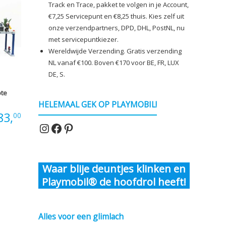
Track en Trace, pakket te volgen in je Account,
€7,25 Servicepunt en €8,25 thuis. Kies zelf uit
onze verzendpartners, DPD, DHL, PostNL, nu
met servicepuntkiezer.
Wereldwijde Verzending. Gratis verzending
NL vanaf €100. Boven €170 voor BE, FR, LUX
DE, S.
ote
HELEMAAL GEK OP PLAYMOBIL!
Oorspronkelijke
Huidige
83,
00
Instagram
Facebook
Pinterest
rijs
prijs
was:
is:
Waar blije deuntjes klinken en
€99,00.
€83,00.
Playmobil® de hoofdrol heeft!
Alles voor een glimlach