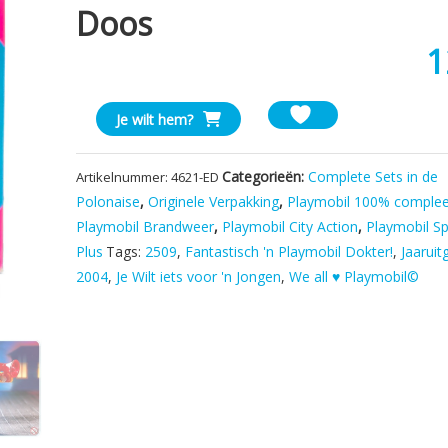
Doos
1
Playmobil
Je wilt hem?
4621
Brandweerman
Categorieën:
Complete Sets in de
Artikelnummer:
4621-ED
9/11
Polonaise
,
Originele Verpakking
,
Playmobil 100% comple
-
Playmobil Brandweer
,
Playmobil City Action
,
Playmobil Sp
Incl
Doos
Plus
Tags:
2509
,
Fantastisch 'n Playmobil Dokter!
,
Jaaruit
aantal
2004
,
Je Wilt iets voor 'n Jongen
,
We all ♥ Playmobil©