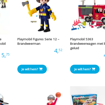
e
Playmobil Figures Serie 12 –
Playmobil 5363
obil
Brandweerman
Brandweerwagen met li
geluid
Prijs:
4,
52
:
5,
Prijs:
75
Je wilt hem?
Je wilt hem?