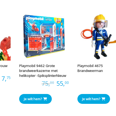
rouw
Playmobil 9462 Grote
Playmobil 4675
brandweerkazerne met
Brandweerman
helikopter -SpiksplinterNieuw
:
7,
Prijs
75
Oorspronkelijke
Huidige
Prijs:
75,
55,
00
00
prijs
prijs
Je wilt hem?
Je wilt hem?
was:
is:
€75,00.
€55,00.