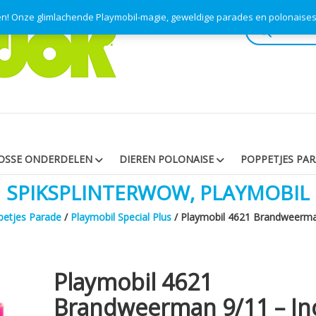
pen! Onze glimlachende Playmobil-magie, geweldige parades en polonaise
Producten
zoeken
OSSE ONDERDELEN
DIEREN POLONAISE
POPPETJES PA
SPIKSPLINTERWOW, PLAYMOBIL
etjes Parade
/
Playmobil Special Plus
/ Playmobil 4621 Brandweerma
Playmobil 4621
Brandweerman 9/11 – In