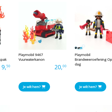
Playmobil 9467
Playmobil
spak
Vuurwaterkanon
Brandweeroefening O
dag
:
9,
Prijs:
20,
50
00
Prijs
Je wilt hem?
Je wilt hem?