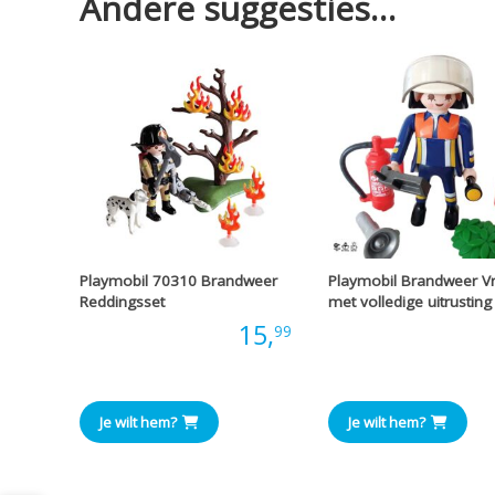
Andere suggesties…
Playmobil 70310 Brandweer
Playmobil Brandweer V
Reddingsset
met volledige uitrusting
Prijs:
15,
Prijs
99
Je wilt hem?
Je wilt hem?