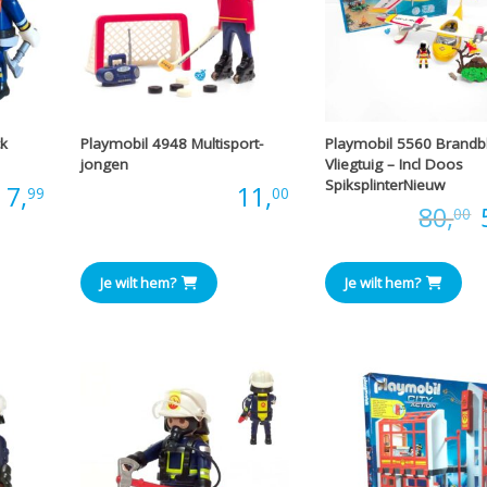
k
Playmobil 4948 Multisport-
Playmobil 5560 Brandb
jongen
Vliegtuig – Incl Doos
SpiksplinterNieuw
:
7,
Prijs:
11,
99
00
Prijs:
80,
00
p
Je wilt hem?
Je wilt hem?