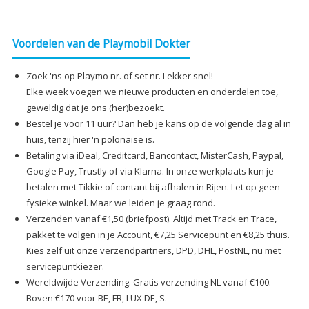
Voordelen van de Playmobil Dokter
Zoek 'ns op Playmo nr. of set nr. Lekker snel!
Elke week voegen we nieuwe producten en onderdelen toe,
geweldig dat je ons (her)bezoekt.
Bestel je voor 11 uur? Dan heb je kans op de volgende dag al in
huis, tenzij hier 'n polonaise is.
Betaling via iDeal, Creditcard, Bancontact, MisterCash, Paypal,
Google Pay, Trustly of via Klarna. In onze werkplaats kun je
betalen met Tikkie of contant bij afhalen in Rijen. Let op geen
fysieke winkel. Maar we leiden je graag rond.
Verzenden vanaf €1,50 (briefpost). Altijd met Track en Trace,
pakket te volgen in je Account, €7,25 Servicepunt en €8,25 thuis.
Kies zelf uit onze verzendpartners, DPD, DHL, PostNL, nu met
servicepuntkiezer.
Wereldwijde Verzending. Gratis verzending NL vanaf €100.
Boven €170 voor BE, FR, LUX DE, S.