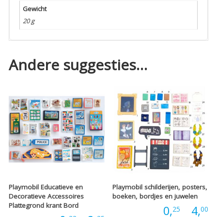
Gewicht
20 g
Andere suggesties…
Playmobil Educatieve en
Playmobil schilderijen, posters,
Decoratieve Accessoires
boeken, bordjes en juwelen
Plattegrond krant Bord
P
Prijs:
0,
-
4,
25
00