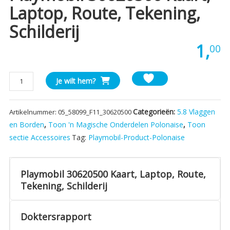
Laptop, Route, Tekening,
Schilderij
1,
00
Playmobil
Je wilt hem?
30620500
Kaart,
Categorieën:
5.8 Vlaggen
Artikelnummer:
05_58099_F11_30620500
Laptop,
Route,
en Borden
,
Toon 'n Magische Onderdelen Polonaise
,
Toon
Tekening,
sectie Accessoires
Tag:
Playmobil-Product-Polonaise
Schilderij
aantal
Playmobil 30620500 Kaart, Laptop, Route,
Tekening, Schilderij
Doktersrapport