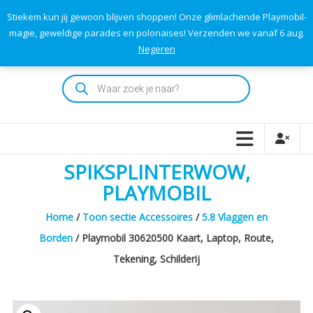
Skip
Stiekem kun jij gewoon blijven shoppen! Onze glimlachende Playmobil-
to
0
0
magie, geweldige parades en polonaises! Verzenden we vanaf 6 aug.
TOTAAL
content
Negeren
€0,00
Playmodok
Producten
zoeken
Tweedehands
Playmobil
Speelgoed
en
SPIKSPLINTERWOW,
dromen
voor
PLAYMOBIL
iedereen
Home
/
Toon sectie Accessoires
/
5.8 Vlaggen en
Borden
/ Playmobil 30620500 Kaart, Laptop, Route,
Tekening, Schilderij