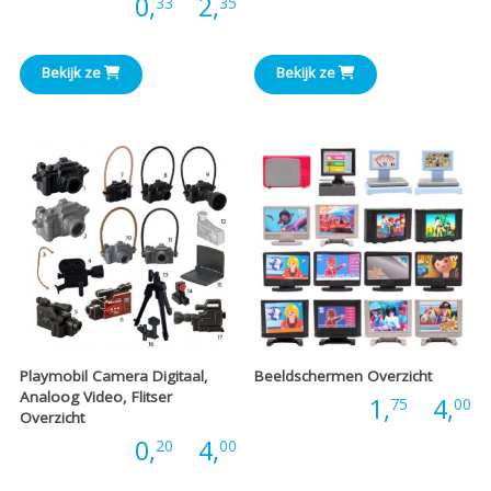
Prijsklasse:
Prijs:
0,
-
2,
33
35
€
€0,33
t
Bekijk ze
Bekijk ze
tot
€
€2,35
Playmobil Camera Digitaal,
Beeldschermen Overzicht
Analoog Video, Flitser
P
Prijs:
1,
-
4,
75
00
Overzicht
Prijsklasse:
Prijs:
0,
-
4,
20
00
€