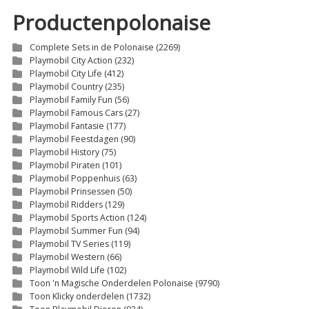
€3,00
€
Productenpolonaise
Complete Sets in de Polonaise
(2269)
Playmobil City Action
(232)
Playmobil City Life
(412)
Playmobil Country
(235)
Playmobil Family Fun
(56)
Playmobil Famous Cars
(27)
Playmobil Fantasie
(177)
Playmobil Feestdagen
(90)
Playmobil History
(75)
Playmobil Piraten
(101)
Playmobil Poppenhuis
(63)
Playmobil Prinsessen
(50)
Playmobil Ridders
(129)
Playmobil Sports Action
(124)
Playmobil Summer Fun
(94)
Playmobil TV Series
(119)
Playmobil Western
(66)
Playmobil Wild Life
(102)
Toon 'n Magische Onderdelen Polonaise
(9790)
Toon Klicky onderdelen
(1732)