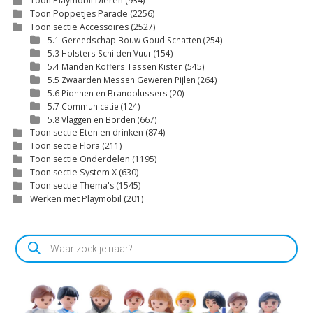
Toon Playmobil Dieren
(934)
Toon Poppetjes Parade
(2256)
Toon sectie Accessoires
(2527)
5.1 Gereedschap Bouw Goud Schatten
(254)
5.3 Holsters Schilden Vuur
(154)
5.4 Manden Koffers Tassen Kisten
(545)
5.5 Zwaarden Messen Geweren Pijlen
(264)
5.6 Pionnen en Brandblussers
(20)
5.7 Communicatie
(124)
5.8 Vlaggen en Borden
(667)
Toon sectie Eten en drinken
(874)
Toon sectie Flora
(211)
Toon sectie Onderdelen
(1195)
Toon sectie System X
(630)
Toon sectie Thema's
(1545)
Werken met Playmobil
(201)
Producten
zoeken