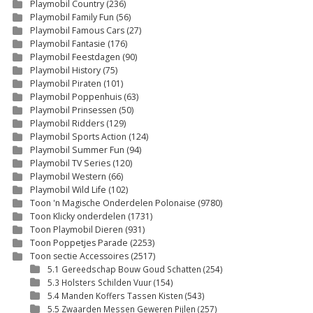
Playmobil Country
(236)
Playmobil Family Fun
(56)
Playmobil Famous Cars
(27)
Playmobil Fantasie
(176)
Playmobil Feestdagen
(90)
Playmobil History
(75)
Playmobil Piraten
(101)
Playmobil Poppenhuis
(63)
Playmobil Prinsessen
(50)
Playmobil Ridders
(129)
Playmobil Sports Action
(124)
Playmobil Summer Fun
(94)
Playmobil TV Series
(120)
Playmobil Western
(66)
Playmobil Wild Life
(102)
Toon 'n Magische Onderdelen Polonaise
(9780)
Toon Klicky onderdelen
(1731)
Toon Playmobil Dieren
(931)
Toon Poppetjes Parade
(2253)
Toon sectie Accessoires
(2517)
5.1 Gereedschap Bouw Goud Schatten
(254)
5.3 Holsters Schilden Vuur
(154)
5.4 Manden Koffers Tassen Kisten
(543)
5.5 Zwaarden Messen Geweren Pijlen
(257)