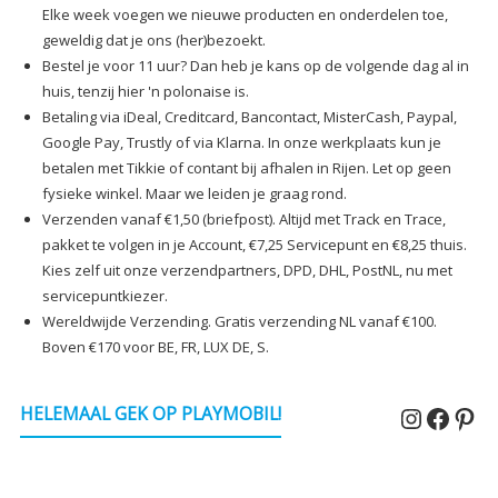
Elke week voegen we nieuwe producten en onderdelen toe,
geweldig dat je ons (her)bezoekt.
Bestel je voor 11 uur? Dan heb je kans op de volgende dag al in
huis, tenzij hier 'n polonaise is.
Betaling via iDeal, Creditcard, Bancontact, MisterCash, Paypal,
Google Pay, Trustly of via Klarna. In onze werkplaats kun je
betalen met Tikkie of contant bij afhalen in Rijen. Let op geen
fysieke winkel. Maar we leiden je graag rond.
Verzenden vanaf €1,50 (briefpost). Altijd met Track en Trace,
pakket te volgen in je Account, €7,25 Servicepunt en €8,25 thuis.
Kies zelf uit onze verzendpartners, DPD, DHL, PostNL, nu met
servicepuntkiezer.
Wereldwijde Verzending. Gratis verzending NL vanaf €100.
Boven €170 voor BE, FR, LUX DE, S.
Instagr
Faceb
Pin
HELEMAAL GEK OP PLAYMOBIL!