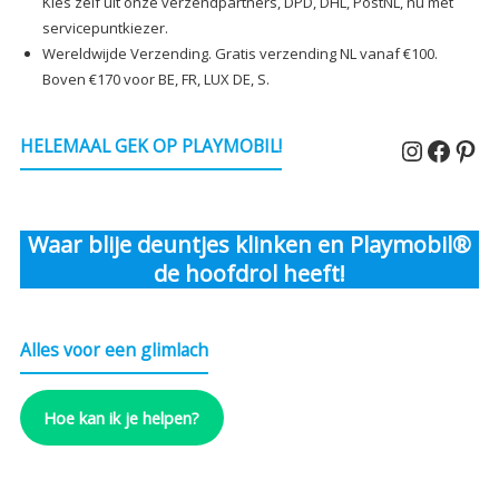
Kies zelf uit onze verzendpartners, DPD, DHL, PostNL, nu met
servicepuntkiezer.
Wereldwijde Verzending. Gratis verzending NL vanaf €100.
Boven €170 voor BE, FR, LUX DE, S.
Instagr
Faceb
Pin
HELEMAAL GEK OP PLAYMOBIL!
Waar blije deuntjes klinken en Playmobil®
de hoofdrol heeft!
Alles voor een glimlach
Hoe kan ik je helpen?