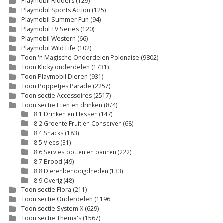
Playmobil Ridders
(129)
Playmobil Sports Action
(125)
Playmobil Summer Fun
(94)
Playmobil TV Series
(120)
Playmobil Western
(66)
Playmobil Wild Life
(102)
Toon 'n Magische Onderdelen Polonaise
(9802)
Toon Klicky onderdelen
(1731)
Toon Playmobil Dieren
(931)
Toon Poppetjes Parade
(2257)
Toon sectie Accessoires
(2517)
Toon sectie Eten en drinken
(874)
8.1 Drinken en Flessen
(147)
8.2 Groente Fruit en Conserven
(68)
8.4 Snacks
(183)
8.5 Vlees
(31)
8.6 Servies potten en pannen
(222)
8.7 Brood
(49)
8.8 Dierenbenodigdheden
(133)
8.9 Overig
(48)
Toon sectie Flora
(211)
Toon sectie Onderdelen
(1196)
Toon sectie System X
(629)
Toon sectie Thema's
(1567)