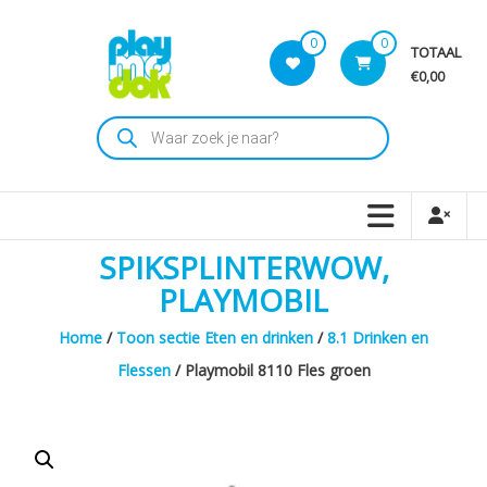
Skip
to
0
0
TOTAAL
content
€0,00
Playmodok
Producten
zoeken
Tweedehands
Playmobil
Speelgoed
en
SPIKSPLINTERWOW,
dromen
voor
PLAYMOBIL
iedereen
Home
/
Toon sectie Eten en drinken
/
8.1 Drinken en
Flessen
/ Playmobil 8110 Fles groen