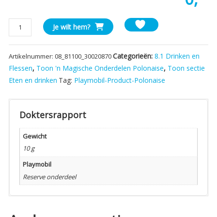
Playmobil
Je wilt hem?
8110
Fles
Categorieën:
8.1 Drinken en
Artikelnummer:
08_81100_30020870
groen
aantal
Flessen
,
Toon 'n Magische Onderdelen Polonaise
,
Toon sectie
Eten en drinken
Tag:
Playmobil-Product-Polonaise
Doktersrapport
Gewicht
10 g
Playmobil
Reserve onderdeel