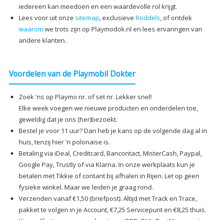
iedereen kan meedoen en een waardevolle rol krijgt.
Lees voor uit onze
sitemap
, exclusieve
Roddels
, of ontdek
waarom
we trots zijn op Playmodok.nl en lees ervaringen van
andere klanten.
Voordelen van de Playmobil Dokter
Zoek 'ns op Playmo nr. of set nr. Lekker snel!
Elke week voegen we nieuwe producten en onderdelen toe,
geweldig dat je ons (her)bezoekt.
Bestel je voor 11 uur? Dan heb je kans op de volgende dag al in
huis, tenzij hier 'n polonaise is.
Betaling via iDeal, Creditcard, Bancontact, MisterCash, Paypal,
Google Pay, Trustly of via Klarna. In onze werkplaats kun je
betalen met Tikkie of contant bij afhalen in Rijen. Let op geen
fysieke winkel. Maar we leiden je graag rond.
Verzenden vanaf €1,50 (briefpost). Altijd met Track en Trace,
pakket te volgen in je Account, €7,25 Servicepunt en €8,25 thuis.