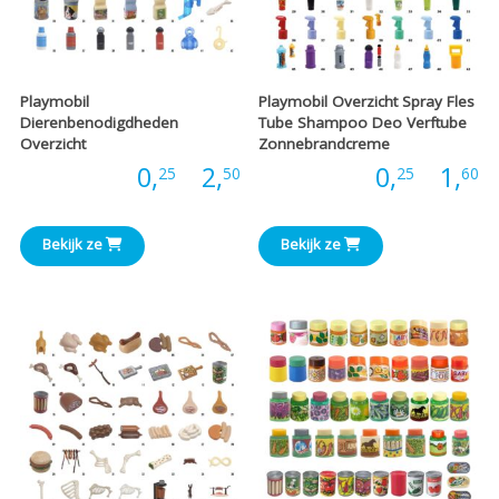
Playmobil
Playmobil Overzicht Spray Fles
Dierenbenodigdheden
Tube Shampoo Deo Verftube
Overzicht
Zonnebrandcreme
Prijsklasse:
P
Prijs:
0,
-
2,
Prijs:
0,
-
1,
25
50
25
60
€0,25
€
Bekijk ze
Bekijk ze
tot
t
€2,50
€