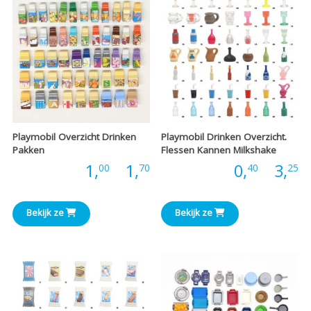
Playmobil Overzicht Drinken
Playmobil Drinken Overzicht.
Pakken
Flessen Kannen Milkshake
Prijsklasse:
P
Prijs:
1,
-
1,
Prijs:
0,
-
3,
00
70
40
25
€1,00
€
Bekijk ze
Bekijk ze
tot
t
€1,70
€