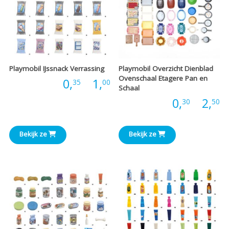
Playmobil IJssnack Verrassing
Playmobil Overzicht Dienblad
Ovenschaal Etagere Pan en
Prijsklasse:
Prijs:
0,
-
1,
35
00
Schaal
P
Prijs:
0,
-
2,
30
50
€0,35
€
tot
Bekijk ze
Bekijk ze
t
€1,00
€