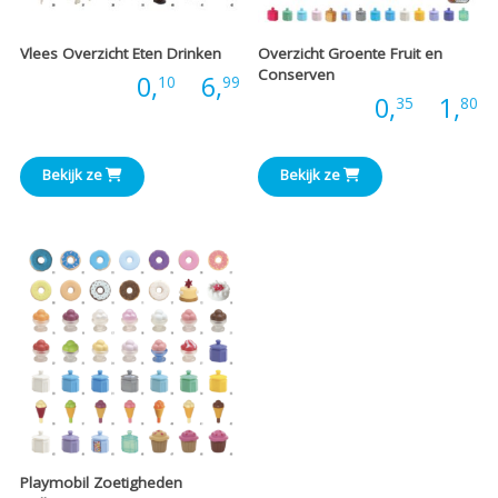
Vlees Overzicht Eten Drinken
Overzicht Groente Fruit en
Conserven
Prijsklasse:
Prijs:
0,
-
6,
10
99
P
Prijs:
0,
-
1,
35
80
€0,10
€
tot
Bekijk ze
Bekijk ze
t
€6,99
€
Playmobil Zoetigheden