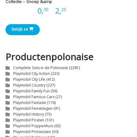
Collectie – Snoep &amp
Prijsklasse:
Prijs:
0,
-
2,
30
25
€0,30
Bekijk ze
tot
€2,25
Productenpolonaise
Complete Sets in de Polonaise
(2281)
Playmobil City Action
(233)
Playmobil City Life
(412)
Playmobil Country
(237)
Playmobil Family Fun
(56)
Playmobil Famous Cars
(27)
Playmobil Fantasie
(176)
Playmobil Feestdagen
(91)
Playmobil History
(75)
Playmobil Piraten
(101)
Playmobil Poppenhuis
(63)
Playmobil Prinsessen
(50)