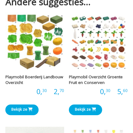
Andere suggesties…
Playmobil Boerderij Landbouw
Playmobil Overzicht Groente
Overzicht
Fruit en Conserven
Prijsklasse:
P
Prijs:
0,
-
2,
Prijs:
0,
-
5,
30
70
30
60
€0,30
€
Bekijk ze
Bekijk ze
tot
t
€2,70
€