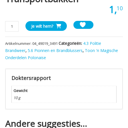
1,
10
Set
Je wilt hem?
van
2
Categorieën:
4.3 Politie
Artikelnummer:
04_49019_3491
vintage
grijze
Brandweer
,
5.6 Pionnen en Brandblussers
,
Toon 'n Magische
transportbakken
Onderdelen Polonaise
aantal
Doktersrapport
Gewicht
10 g
Andere suggesties…