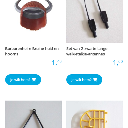
Barbarenhelm Bruine huid en
Set van 2 zwarte lange
hoorns
walkietalkie-antennes
Prijs:
1,
Prijs:
1,
40
60
Je wilt hem?
Je wilt hem?