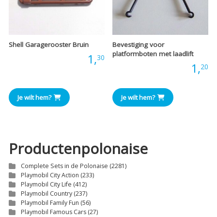
Shell Garagerooster Bruin
Bevestiging voor
platformboten met laadlift
Prijs:
1,
30
Prijs:
1,
20
Je wilt hem?
Je wilt hem?
Productenpolonaise
Complete Sets in de Polonaise
(2281)
Playmobil City Action
(233)
Playmobil City Life
(412)
Playmobil Country
(237)
Playmobil Family Fun
(56)
Playmobil Famous Cars
(27)