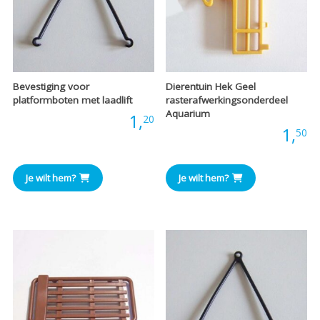
Bevestiging voor
Dierentuin Hek Geel
platformboten met laadlift
rasterafwerkingsonderdeel
Aquarium
Prijs:
1,
20
Prijs:
1,
50
Je wilt hem?
Je wilt hem?