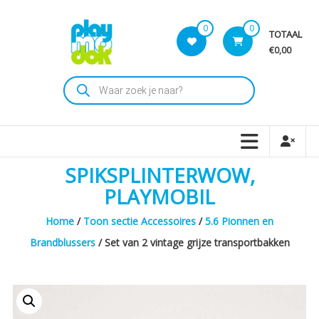
Skip
to
0
0
TOTAAL
content
€0,00
Playmodok
Producten
zoeken
Tweedehands
Playmobil
Speelgoed
en
SPIKSPLINTERWOW,
dromen
voor
PLAYMOBIL
iedereen
Home
/
Toon sectie Accessoires
/
5.6 Pionnen en
Brandblussers
/ Set van 2 vintage grijze transportbakken