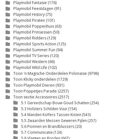
Playmobil Fantasie
(176)
Playmobil Feestdagen
(91)
Playmobil History
(75)
Playmobil Piraten
(101)
Playmobil Poppenhuis
(63)
Playmobil Prinsessen
(50)
Playmobil Ridders
(129)
Playmobil Sports Action
(125)
Playmobil Summer Fun
(94)
Playmobil TV Series
(120)
Playmobil Western
(66)
Playmobil Wild Life
(102)
Toon 'n Magische Onderdelen Polonaise
(9796)
Toon Klicky onderdelen
(1729)
Toon Playmobil Dieren
(931)
Toon Poppetjes Parade
(2257)
Toon sectie Accessoires
(2517)
5.1 Gereedschap Bouw Goud Schatten
(254)
5.3 Holsters Schilden Vuur
(154)
5.4 Manden Koffers Tassen Kisten
(543)
5.5 Zwaarden Messen Geweren Pijlen
(257)
5.6 Pionnen en Brandblussers
(20)
5.7 Communicatie
(124)
5.8 Vlaggen en Borden
(667)