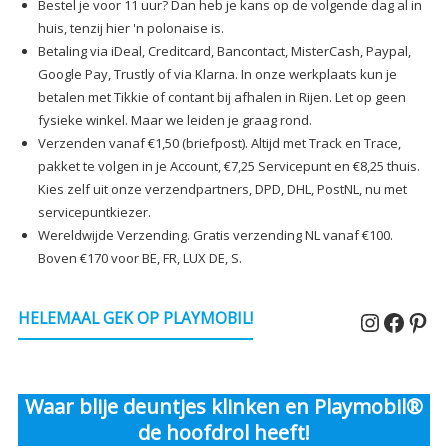
Bestel je voor 11 uur? Dan heb je kans op de volgende dag al in
huis, tenzij hier 'n polonaise is.
Betaling via iDeal, Creditcard, Bancontact, MisterCash, Paypal,
Google Pay, Trustly of via Klarna. In onze werkplaats kun je
betalen met Tikkie of contant bij afhalen in Rijen. Let op geen
fysieke winkel. Maar we leiden je graag rond.
Verzenden vanaf €1,50 (briefpost). Altijd met Track en Trace,
pakket te volgen in je Account, €7,25 Servicepunt en €8,25 thuis.
Kies zelf uit onze verzendpartners, DPD, DHL, PostNL, nu met
servicepuntkiezer.
Wereldwijde Verzending. Gratis verzending NL vanaf €100.
Boven €170 voor BE, FR, LUX DE, S.
Instagr
Faceb
Pin
HELEMAAL GEK OP PLAYMOBIL!
Waar blije deuntjes klinken en Playmobil®
de hoofdrol heeft!