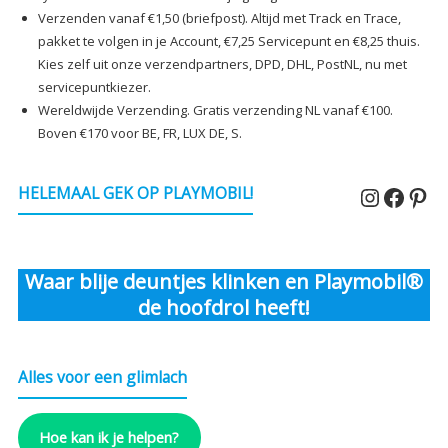
Verzenden vanaf €1,50 (briefpost). Altijd met Track en Trace,
pakket te volgen in je Account, €7,25 Servicepunt en €8,25 thuis.
Kies zelf uit onze verzendpartners, DPD, DHL, PostNL, nu met
servicepuntkiezer.
Wereldwijde Verzending. Gratis verzending NL vanaf €100.
Boven €170 voor BE, FR, LUX DE, S.
Instagr
Faceb
Pin
HELEMAAL GEK OP PLAYMOBIL!
Waar blije deuntjes klinken en Playmobil®
de hoofdrol heeft!
Alles voor een glimlach
Hoe kan ik je helpen?