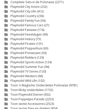
Complete Sets in de Polonaise
(2271)
Playmobil City Action
(232)
Playmobil City Life
(412)
Playmobil Country
(236)
Playmobil Family Fun
(56)
Playmobil Famous Cars
(27)
Playmobil Fantasie
(176)
Playmobil Feestdagen
(90)
Playmobil History
(75)
Playmobil Piraten
(101)
Playmobil Poppenhuis
(63)
Playmobil Prinsessen
(50)
Playmobil Ridders
(129)
Playmobil Sports Action
(124)
Playmobil Summer Fun
(94)
Playmobil TV Series
(120)
Playmobil Western
(66)
Playmobil Wild Life
(102)
Toon 'n Magische Onderdelen Polonaise
(9781)
Toon Klicky onderdelen
(1732)
Toon Playmobil Dieren
(932)
Toon Poppetjes Parade
(2253)
Toon sectie Accessoires
(2523)
Toon sectie Eten en drinken
(874)