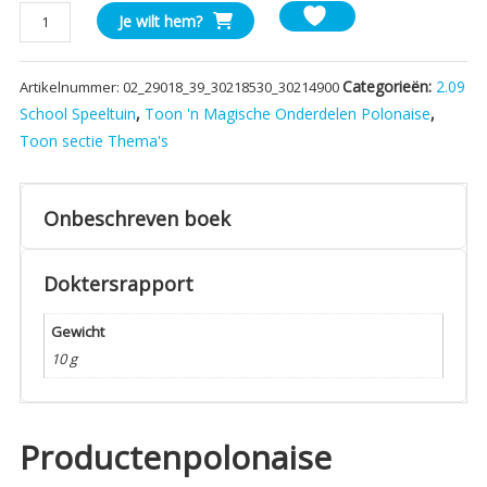
Onbeschreven
Je wilt hem?
boek
aantal
Categorieën:
2.09
Artikelnummer:
02_29018_39_30218530_30214900
School Speeltuin
,
Toon 'n Magische Onderdelen Polonaise
,
Toon sectie Thema's
Onbeschreven boek
Doktersrapport
Gewicht
10 g
Productenpolonaise