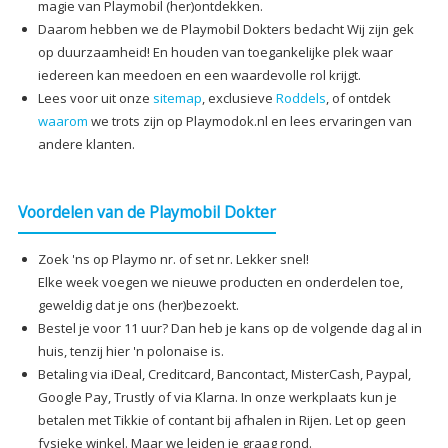
magie van Playmobil (her)ontdekken.
Daarom hebben we de Playmobil Dokters bedacht Wij zijn gek
op duurzaamheid! En houden van toegankelijke plek waar
iedereen kan meedoen en een waardevolle rol krijgt.
Lees voor uit onze
sitemap
, exclusieve
Roddels
, of ontdek
waarom
we trots zijn op Playmodok.nl en lees ervaringen van
andere klanten.
Voordelen van de Playmobil Dokter
Zoek 'ns op Playmo nr. of set nr. Lekker snel!
Elke week voegen we nieuwe producten en onderdelen toe,
geweldig dat je ons (her)bezoekt.
Bestel je voor 11 uur? Dan heb je kans op de volgende dag al in
huis, tenzij hier 'n polonaise is.
Betaling via iDeal, Creditcard, Bancontact, MisterCash, Paypal,
Google Pay, Trustly of via Klarna. In onze werkplaats kun je
betalen met Tikkie of contant bij afhalen in Rijen. Let op geen
fysieke winkel. Maar we leiden je graag rond.