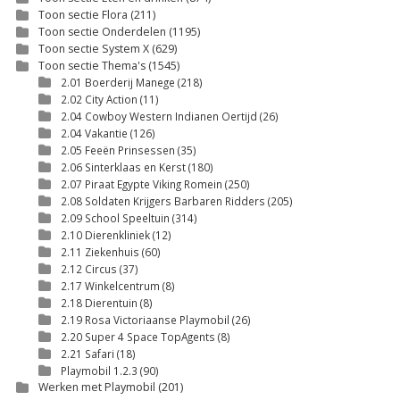
Toon sectie Flora
(211)
Toon sectie Onderdelen
(1195)
Toon sectie System X
(629)
Toon sectie Thema's
(1545)
2.01 Boerderij Manege
(218)
2.02 City Action
(11)
2.04 Cowboy Western Indianen Oertijd
(26)
2.04 Vakantie
(126)
2.05 Feeën Prinsessen
(35)
2.06 Sinterklaas en Kerst
(180)
2.07 Piraat Egypte Viking Romein
(250)
2.08 Soldaten Krijgers Barbaren Ridders
(205)
2.09 School Speeltuin
(314)
2.10 Dierenkliniek
(12)
2.11 Ziekenhuis
(60)
2.12 Circus
(37)
2.17 Winkelcentrum
(8)
2.18 Dierentuin
(8)
2.19 Rosa Victoriaanse Playmobil
(26)
2.20 Super 4 Space TopAgents
(8)
2.21 Safari
(18)
Playmobil 1.2.3
(90)
Werken met Playmobil
(201)