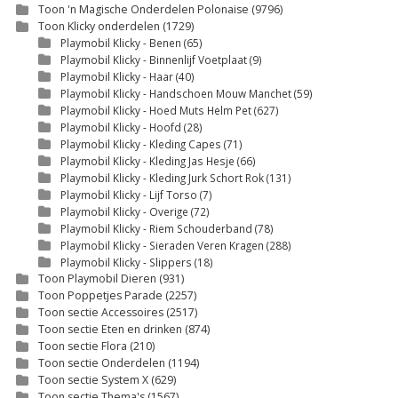
Toon 'n Magische Onderdelen Polonaise
(9796)
Toon Klicky onderdelen
(1729)
Playmobil Klicky - Benen
(65)
Playmobil Klicky - Binnenlijf Voetplaat
(9)
Playmobil Klicky - Haar
(40)
Playmobil Klicky - Handschoen Mouw Manchet
(59)
Playmobil Klicky - Hoed Muts Helm Pet
(627)
Playmobil Klicky - Hoofd
(28)
Playmobil Klicky - Kleding Capes
(71)
Playmobil Klicky - Kleding Jas Hesje
(66)
Playmobil Klicky - Kleding Jurk Schort Rok
(131)
Playmobil Klicky - Lijf Torso
(7)
Playmobil Klicky - Overige
(72)
Playmobil Klicky - Riem Schouderband
(78)
Playmobil Klicky - Sieraden Veren Kragen
(288)
Playmobil Klicky - Slippers
(18)
Toon Playmobil Dieren
(931)
Toon Poppetjes Parade
(2257)
Toon sectie Accessoires
(2517)
Toon sectie Eten en drinken
(874)
Toon sectie Flora
(210)
Toon sectie Onderdelen
(1194)
Toon sectie System X
(629)
Toon sectie Thema's
(1567)