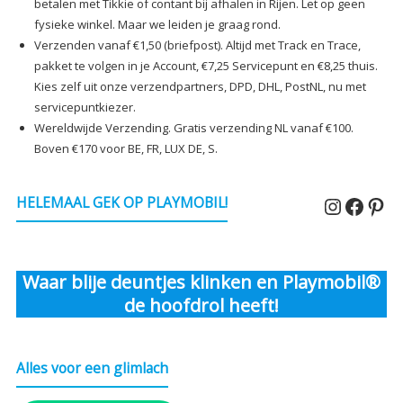
betalen met Tikkie of contant bij afhalen in Rijen. Let op geen
fysieke winkel. Maar we leiden je graag rond.
Verzenden vanaf €1,50 (briefpost). Altijd met Track en Trace,
pakket te volgen in je Account, €7,25 Servicepunt en €8,25 thuis.
Kies zelf uit onze verzendpartners, DPD, DHL, PostNL, nu met
servicepuntkiezer.
Wereldwijde Verzending. Gratis verzending NL vanaf €100.
Boven €170 voor BE, FR, LUX DE, S.
Instagr
Faceb
Pin
HELEMAAL GEK OP PLAYMOBIL!
Waar blije deuntjes klinken en Playmobil®
de hoofdrol heeft!
Alles voor een glimlach