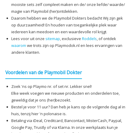
mooiste sets zelf compleet maken en de/ onze liefde/ waarde/
magie van Playmobil (her)ontdekken.
Daarom hebben we de Playmobil Dokters bedacht Wij zijn gek
op duurzaamheid! En houden van toegankelijke plek waar
iedereen kan meedoen en een waardevolle rol krijgt.
Lees voor uit onze
sitemap
, exclusieve
Roddels
, of ontdek
waarom
we trots zijn op Playmodok.nl en lees ervaringen van
andere klanten.
Voordelen van de Playmobil Dokter
Zoek 'ns op Playmo nr. of set nr. Lekker snel!
Elke week voegen we nieuwe producten en onderdelen toe,
geweldig dat je ons (her)bezoekt.
Bestel je voor 11 uur? Dan heb je kans op de volgende dag al in
huis, tenzij hier 'n polonaise is.
Betaling via iDeal, Creditcard, Bancontact, MisterCash, Paypal,
Google Pay, Trustly of via Klarna. In onze werkplaats kun je