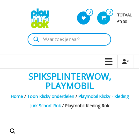
Skip
to
0
0
TOTAAL
content
€0,00
Playmodok
Producten
zoeken
Tweedehands
Playmobil
Speelgoed
en
SPIKSPLINTERWOW,
dromen
voor
PLAYMOBIL
iedereen
Home
/
Toon Klicky onderdelen
/
Playmobil Klicky - Kleding
Jurk Schort Rok
/ Playmobil Kleding Rok