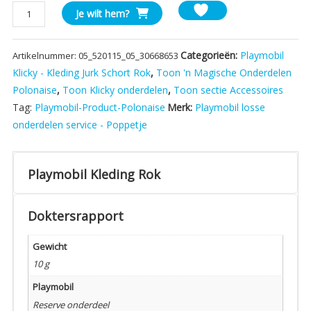
Playmobil
Je wilt hem?
Kleding
Rok
Categorieën:
Playmobil
Artikelnummer:
05_520115_05_30668653
aantal
Klicky - Kleding Jurk Schort Rok
,
Toon 'n Magische Onderdelen
Polonaise
,
Toon Klicky onderdelen
,
Toon sectie Accessoires
Tag:
Playmobil-Product-Polonaise
Merk:
Playmobil losse
onderdelen service - Poppetje
Playmobil Kleding Rok
Doktersrapport
Gewicht
10 g
Playmobil
Reserve onderdeel