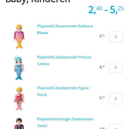
P
2,
-
5,
40
25
€
Playmobil Zeemeermin Barbara
t
Blauw
Playmobil
3,
25
€
Zeemeermi
Barbara
Blauw
Playmobil Zeemeermin Prinses
aantal
Saskia
Playmobil
4,
25
Zeemeermi
Prinses
Saskia
Playmobil Zeemeermin Figure
aantal
Fiona
Playmobil
3,
25
Zeemeermi
Figure
Fiona
Playmobil Koningin Zeemeermin
aantal
Zwart
Playmobil
4,
00