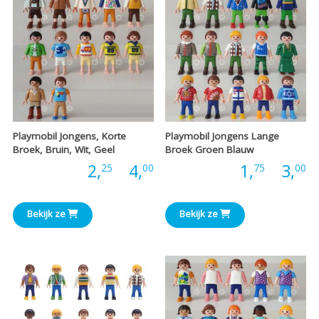
Playmobil Jongens, Korte
Playmobil Jongens Lange
Broek, Bruin, Wit, Geel
Broek Groen Blauw
Prijsklasse:
P
Prijs:
2,
-
4,
Prijs:
1,
-
3,
25
00
75
00
€2,25
€
Bekijk ze
Bekijk ze
tot
t
€4,00
€