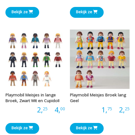
€1,75
€
Bekijk ze
Bekijk ze
tot
t
€3,00
€
Playmobil Meisjes in lange
Playmobil Meisjes Broek lang
Broek, Zwart Wit en Cupido!!
Geel
Prijsklasse:
P
Prijs:
2,
-
4,
Prijs:
1,
-
2,
25
00
75
25
€2,25
€
Bekijk ze
Bekijk ze
tot
t