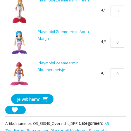
Playmobil Zeemeermin Pearl
Playmobil
4,
75
Zeemeermi
Pearl
aantal
Playmobil Zeemeermin Aqua-
Marijn
Playmobil
4,
75
Zeemeermi
Aqua-
Marijn
Playmobil Zeemeermin
aantal
Bloemenmeisje
Playmobil
4,
00
Zeemeermi
Bloemenme
aantal
Je wilt hem?
Categorieën:
7.9
Artikelnummer:
O3_38040_Overzicht_DPP
Zeedieren
,
Personages Playmobil Kinderen
,
Playmobil