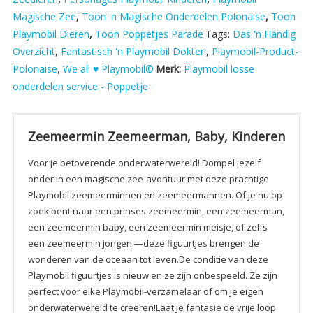
Magische Zee
,
Toon 'n Magische Onderdelen Polonaise
,
Toon
Playmobil Dieren
,
Toon Poppetjes Parade
Tags:
Das 'n Handig
Overzicht
,
Fantastisch 'n Playmobil Dokter!
,
Playmobil-Product-
Polonaise
,
We all ♥ Playmobil©
Merk:
Playmobil losse
onderdelen service - Poppetje
Zeemeermin Zeemeerman, Baby, Kinderen
Voor je betoverende onderwaterwereld! Dompel jezelf
onder in een magische zee-avontuur met deze prachtige
Playmobil zeemeerminnen en zeemeermannen. Of je nu op
zoek bent naar een prinses zeemeermin, een zeemeerman,
een zeemeermin baby, een zeemeermin meisje, of zelfs
een zeemeermin jongen —deze figuurtjes brengen de
wonderen van de oceaan tot leven.De conditie van deze
Playmobil figuurtjes is nieuw en ze zijn onbespeeld. Ze zijn
perfect voor elke Playmobil-verzamelaar of om je eigen
onderwaterwereld te creëren!Laat je fantasie de vrije loop