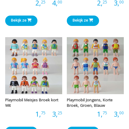
Prijsklasse:
P
Prijs:
2,
-
4,
Prijs:
2,
-
3,
25
00
25
00
€2,25
€
Bekijk ze
Bekijk ze
tot
t
€4,00
€
Playmobil Meisjes Broek kort
Playmobil Jongens, Korte
Wit
Broek, Groen, Blauw
Prijsklasse:
P
Prijs:
1,
-
3,
Prijs:
1,
-
3,
75
25
75
00
€1,75
€