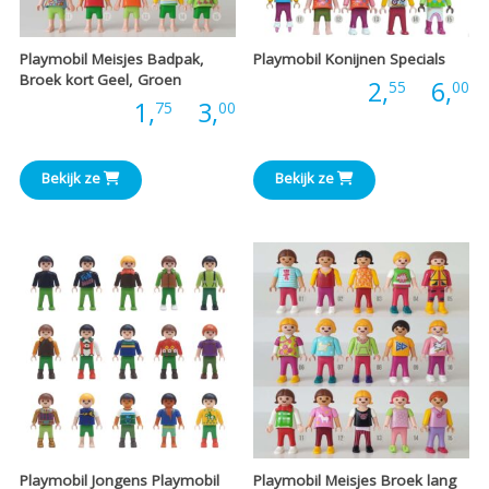
Playmobil Meisjes Badpak,
Playmobil Konijnen Specials
Broek kort Geel, Groen
P
Prijs:
2,
-
6,
55
00
Prijsklasse:
Prijs:
1,
-
3,
75
00
€
€1,75
t
Bekijk ze
Bekijk ze
tot
€
€3,00
Playmobil Jongens Playmobil
Playmobil Meisjes Broek lang