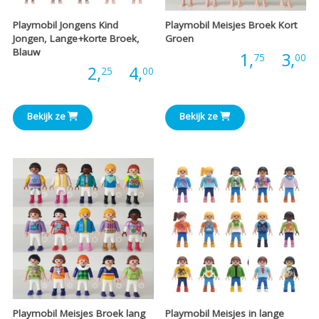
Playmobil Jongens Kind
Playmobil Meisjes Broek Kort
Jongen, Lange+korte Broek,
Groen
Blauw
P
Prijs:
1,
-
3,
75
00
Prijsklasse:
Prijs:
2,
-
4,
25
00
€
€2,25
t
Bekijk ze
Bekijk ze
tot
€
€4,00
Playmobil Meisjes Broek lang
Playmobil Meisjes in lange