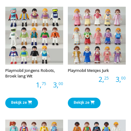
€3,00
€
Playmobil Jongens Robots,
Playmobil Meisjes Jurk
Broek lang Wit
P
Prijs:
2,
-
3,
25
00
Prijsklasse:
Prijs:
1,
-
3,
75
00
€
€1,75
t
Bekijk ze
Bekijk ze
tot
€
€3,00