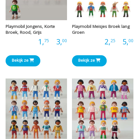
Playmobil Jongens, Korte
Playmobil Meisjes Broek lang
Broek, Rood, Grijs
Groen
Prijsklasse:
P
Prijs:
1,
-
3,
Prijs:
2,
-
5,
75
00
25
00
€1,75
€
Bekijk ze
Bekijk ze
tot
t
€3,00
€