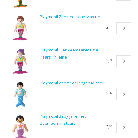
Jongen
Mathieu
Playmobil Zeemeer-kind Maxine
aantal
Playmobil
2,
75
Zeemeer-
kind
Maxine
Playmobil Dier Zeemeer-meisje
aantal
Paars Phileine
Playmobil
2,
75
Dier
Zeemeer-
meisje
Playmobil Zeemeer-jongen Michel
Paars
Playmobil
2,
40
Phileine
Zeemeer-
aantal
jongen
Michel
Playmobil Baby Jane met
aantal
Zeemeerminstaart
Playmobil
3,
95
Baby