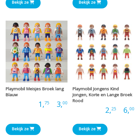
tot
Bekijk ze
Bekijk ze
t
€3,00
€
Playmobil Meisjes Broek lang
Playmobil Jongens Kind
Blauw
Jongen, Korte en Lange Broek
Rood
Prijsklasse:
Prijs:
1,
-
3,
75
00
P
Prijs:
2,
-
6,
25
00
€1,75
€
tot
Bekijk ze
Bekijk ze
t