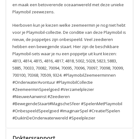
en maak een betoverende oceaanwereld met deze unieke
Playmobil zeewezens.
Hierboven kun je kiezen welke zeemeermin je nog niet hebt
voor je Playmobil-collectie. De conditie van deze Playmobil is
nieuw, de poppetjes zijn onbespeeld. Veel zeedieren
hebben een bewegende staart. Hier zijn de beschikbare
Playmobil-sets waar je nu een poppetje uit kunt kiezen:
4813, 4814, 4815, 4816, 4817, 4818, 5002, 5028, 5823, 5883,
5885, 70033, 70082, 70094, 70095, 70096, 70097, 70098, 70099,
700100, 70368, 70509, 9324. #PlaymobilZeemeerminnen
#OnderwaterAvontuur #PlaymobilCollectie
#ZeemeerminSpeelgoed #Verzamelplezier
#NieuweAanwinst #Zeedieren
#BewegendeStaart#MagischeSfeer #SpelenMetPlaymobil
#OnbespeeldSpeelgoed #ImaginairSpel #CreatiefSpelen
#DuikInDeOnderwaterwereld #Speelplezier
Doktersrapport