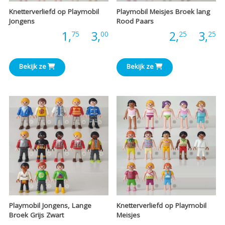
Knetterverliefd op Playmobil
Playmobil Meisjes Broek lang
Jongens
Rood Paars
Prijsklasse:
P
Prijs:
1,
-
3,
Prijs:
2,
-
3,
75
00
25
25
€1,75
€
Bekijk ze
Bekijk ze
tot
t
€3,00
€
Playmobil Jongens, Lange
Knetterverliefd op Playmobil
Broek Grijs Zwart
Meisjes