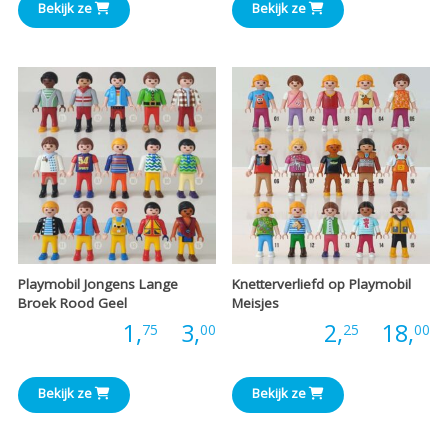
Bekijk ze
Bekijk ze
tot
t
€3,25
€
Playmobil Jongens Lange
Knetterverliefd op Playmobil
Broek Rood Geel
Meisjes
Prijsklasse:
P
Prijs:
1,
-
3,
Prijs:
2,
-
18,
75
00
25
00
€1,75
€
Bekijk ze
Bekijk ze
tot
t