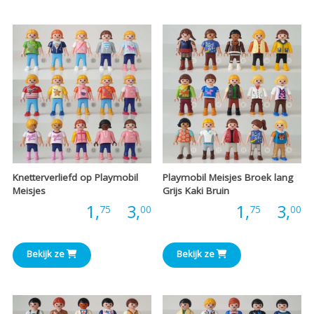
€4,00
€
Knetterverliefd op Playmobil
Playmobil Meisjes Broek lang
Meisjes
Grijs Kaki Bruin
Prijsklasse:
P
Prijs:
1,
-
3,
Prijs:
1,
-
3,
75
00
75
00
€1,75
€
Bekijk ze
Bekijk ze
tot
t
€3,00
€