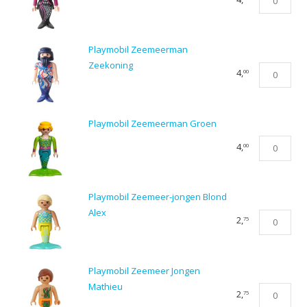
Koningin
Zeemeermi
Zwart
Playmobil Zeemeerman
aantal
Zeekoning
Playmobil
4,
00
Zeemeerm
Zeekoning
aantal
Playmobil Zeemeerman Groen
Playmobil
4,
00
Zeemeerm
Groen
aantal
Playmobil Zeemeer-jongen Blond
Alex
Playmobil
2,
75
Zeemeer-
jongen
Blond
Playmobil Zeemeer Jongen
Alex
Mathieu
Playmobil
2,
75
aantal
Zeemeer