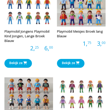
Playmobil Jongens Playmobil
Playmobil Meisjes Broek lang
Kind Jongen, Lange Broek
Blauw
Blauw
P
Prijs:
1,
-
3,
75
00
Prijsklasse:
Prijs:
2,
-
6,
25
00
€
€2,25
t
Bekijk ze
Bekijk ze
tot
€
€6,00