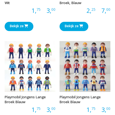
Wit
Broek, Blauw
Prijsklasse:
P
Prijs:
1,
-
3,
Prijs:
2,
-
7,
75
00
25
00
€1,75
€
Bekijk ze
Bekijk ze
tot
t
€3,00
€
Playmobil Jongens Lange
Playmobil Jongens Lange
Broek Blauw
Broek Blauw
Prijsklasse:
P
Prijs:
1,
-
3,
Prijs:
1,
-
3,
75
00
75
00