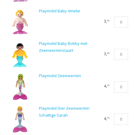
Jane
met
Playmobil Baby Amelie
Zeemeermi
Playmobil
3,
95
aantal
Baby
Amelie
aantal
Playmobil Baby Bobby met
Zeemeerminstaart
Playmobil
3,
95
Baby
Bobby
met
Playmobil Zeemeermin
Zeemeermi
Playmobil
4,
75
aantal
Zeemeermi
aantal
Playmobil Dier Zeemeermin
Schattige Sarah
Playmobil
4,
75
Dier
Zeemeermi