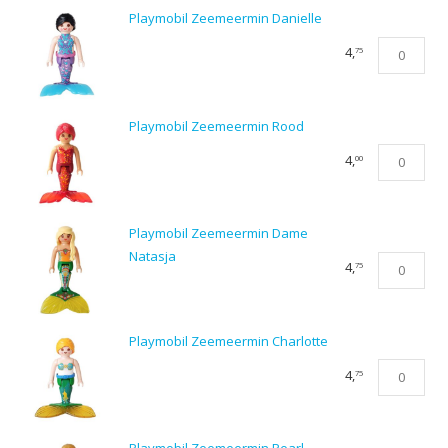
Schattige
Playmobil Zeemeermin Danielle
Sarah
Playmobil
4,
75
aantal
Zeemeermi
Danielle
aantal
Playmobil Zeemeermin Rood
Playmobil
4,
00
Zeemeermi
Rood
aantal
Playmobil Zeemeermin Dame
Natasja
Playmobil
4,
75
Zeemeermi
Dame
Natasja
Playmobil Zeemeermin Charlotte
aantal
Playmobil
4,
75
Zeemeermi
Charlotte
aantal