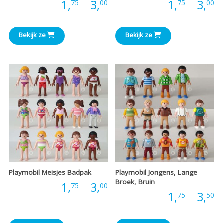
Prijsklasse:
P
Prijs:
1,
-
3,
Prijs:
1,
-
3,
75
00
75
00
€1,75
€
Bekijk ze
Bekijk ze
tot
t
€3,00
€
Playmobil Meisjes Badpak
Playmobil Jongens, Lange
Broek, Bruin
Prijsklasse:
Prijs:
1,
-
3,
75
00
P
Prijs:
1,
-
3,
75
50
€1,75
€