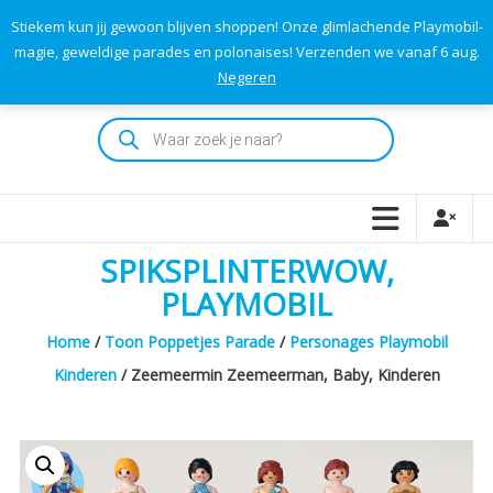
Skip
Stiekem kun jij gewoon blijven shoppen! Onze glimlachende Playmobil-
to
0
0
magie, geweldige parades en polonaises! Verzenden we vanaf 6 aug.
TOTAAL
content
Negeren
€0,00
Playmodok
Producten
zoeken
Tweedehands
Playmobil
Speelgoed
en
SPIKSPLINTERWOW,
dromen
voor
PLAYMOBIL
iedereen
Home
/
Toon Poppetjes Parade
/
Personages Playmobil
Kinderen
/ Zeemeermin Zeemeerman, Baby, Kinderen