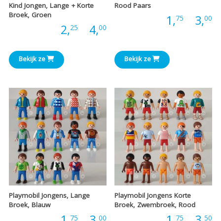
Kind Jongen, Lange + Korte
Rood Paars
Broek, Groen
P
Prijs:
1,
-
3,
75
00
Prijsklasse:
Prijs:
2,
-
4,
25
00
€
€2,25
t
Bekijk ze
Bekijk ze
tot
€
€4,00
Playmobil Jongens, Lange
Playmobil Jongens Korte
Broek, Blauw
Broek, Zwembroek, Rood
Prijsklasse:
P
Prijs:
1,
-
3,
Prijs:
1,
-
3,
75
00
75
50