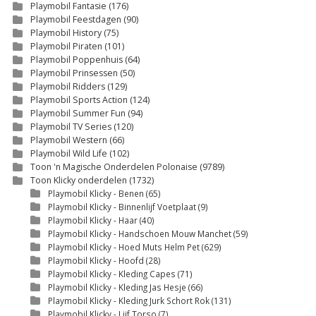
Playmobil Fantasie
(176)
Playmobil Feestdagen
(90)
Playmobil History
(75)
Playmobil Piraten
(101)
Playmobil Poppenhuis
(64)
Playmobil Prinsessen
(50)
Playmobil Ridders
(129)
Playmobil Sports Action
(124)
Playmobil Summer Fun
(94)
Playmobil TV Series
(120)
Playmobil Western
(66)
Playmobil Wild Life
(102)
Toon 'n Magische Onderdelen Polonaise
(9789)
Toon Klicky onderdelen
(1732)
Playmobil Klicky - Benen
(65)
Playmobil Klicky - Binnenlijf Voetplaat
(9)
Playmobil Klicky - Haar
(40)
Playmobil Klicky - Handschoen Mouw Manchet
(59)
Playmobil Klicky - Hoed Muts Helm Pet
(629)
Playmobil Klicky - Hoofd
(28)
Playmobil Klicky - Kleding Capes
(71)
Playmobil Klicky - Kleding Jas Hesje
(66)
Playmobil Klicky - Kleding Jurk Schort Rok
(131)
Playmobil Klicky - Lijf Torso
(7)