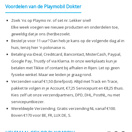
Voordelen van de Playmobil Dokter
Zoek 'ns op Playmo nr. of set nr. Lekker snel!
Elke week voegen we nieuwe producten en onderdelen toe,
geweldig dat je ons (her)bezoekt.
Bestel je voor 11 uur? Dan heb je kans op de volgende dag al in
huis, tenzij hier 'n polonaise is.
Betaling via iDeal, Creditcard, Bancontact, MisterCash, Paypal,
Google Pay, Trustly of via Klarna. In onze werkplaats kun je
betalen met Tikkie of contant bij afhalen in Rijen. Let op geen
fysieke winkel. Maar we leiden je graag rond.
Verzenden vanaf €1,50 (briefpost). Altijd met Track en Trace,
pakket te volgen in je Account, €7,25 Servicepunt en €8,25 thuis.
Kies zelf uit onze verzendpartners, DPD, DHL, PostNL, nu met
servicepuntkiezer.
Wereldwijde Verzending. Gratis verzending NL vanaf €100.
Boven €170 voor BE, FR, LUX DE, S.