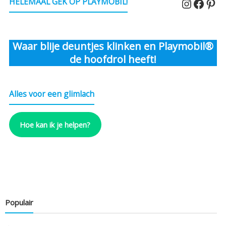
Instagr
Faceb
Pin
HELEMAAL GEK OP PLAYMOBIL!
Waar blije deuntjes klinken en Playmobil®
de hoofdrol heeft!
Alles voor een glimlach
Hoe kan ik je helpen?
Populair