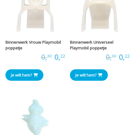
Binnenwerk Vrouw Playmobil
Binnenwerk Universeel
poppetje
Playmobil poppetje
Oorspronkelijke
Huidige
Oors
H
Prijs:
0,
0,
Prijs:
0,
0,
30
22
30
22
prijs
prijs
prijs
pr
Je wilt hem?
Je wilt hem?
was:
is:
was:
is
€0,30.
€0,22.
€0,30
€