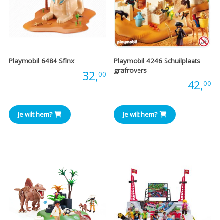
Playmobil 6484 Sfinx
Playmobil 4246 Schuilplaats
grafrovers
Prijs:
32,
00
Prijs:
42,
00
Je wilt hem?
Je wilt hem?