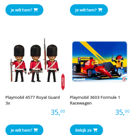
was:
is:
Je wilt hem?
Je wilt hem?
€43,00.
€35,00.
Playmobil 4577 Royal Guard
Playmobil 3603 Formule 1
3x
Racewagen
Prijs:
35,
Prijs:
35,
00
00
Je wilt hem?
Bekijk ze