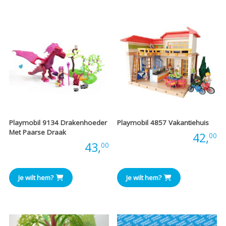
€53,00
€
Playmobil 9134 Drakenhoeder
Playmobil 4857 Vakantiehuis
Met Paarse Draak
Prijs:
42,
00
Prijs:
43,
00
Je wilt hem?
Je wilt hem?