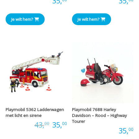
Prijs:
35,
Prijs:
35,
Je wilt hem?
Je wilt hem?
Playmobil 5362 Ladderwagen
Playmobil 7688 Harley
met licht en sirene
Davidson – Rood – Highway
Tourer
Oorspronkelijke
Huidige
Prijs:
43,
35,
00
00
Prijs:
35,
00
prijs
prijs