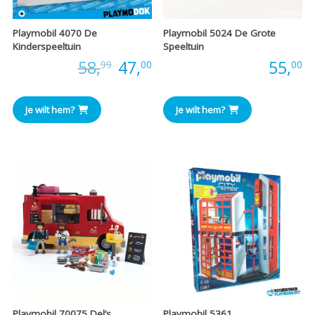
Playmobil 4070 De
Playmobil 5024 De Grote
Kinderspeeltuin
Speeltuin
Oorspronkelijke
Huidige
Prijs:
58,
47,
Prijs:
55,
99
00
00
prijs
prijs
Je wilt hem?
Je wilt hem?
was:
is:
€58,99.
€47,00.
Playmobil 70075 Del’s
Playmobil 5361