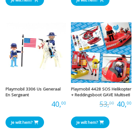
Je wilt hem?
Je wilt hem?
Playmobil 3306 Us Generaal
Playmobil 4428 SOS Helikopter
En Sergeant
+ Reddingsboot GAVE Multiset!
Oorspr
H
Prijs:
40,
Prijs:
53,
40,
00
00
00
prijs
pr
Je wilt hem?
Je wilt hem?
was:
is