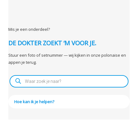
Mis je een onderdeel?
DE DOKTER ZOEKT ‘M VOOR JE.
Stuur een foto of setnummer — wij kijken in onze polonaise en
appen je terug.
P
r
o
d
u
c
t
Hoe kan ik je helpen?
e
n
z
o
e
k
e
n