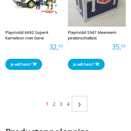
Playmobil 6692 Super4
Playmobil 5347 Meeneem
Kameleon met Gene
piratenschatkist
Prijs:
32,
Prijs:
35,
00
00
Je wilt hem?
Je wilt hem?
1
2
3
4