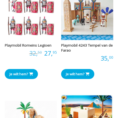
Playmobil Romeins Legioen
Playmobil 4243 Tempel van de
Farao
Oorspronkelijke
Huidige
Prijs:
32,
27,
50
95
Prijs:
35,
00
prijs
prijs
was:
is:
Je wilt hem?
Je wilt hem?
€32,50.
€27,95.