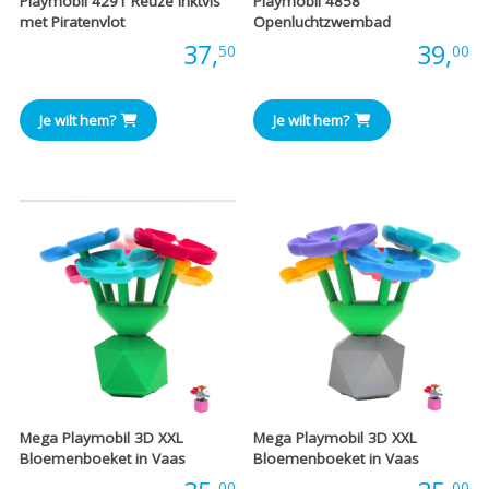
Playmobil 4291 Reuze Inktvis
Playmobil 4858
met Piratenvlot
Openluchtzwembad
Prijs:
37,
Prijs:
39,
50
00
Je wilt hem?
Je wilt hem?
Mega Playmobil 3D XXL
Mega Playmobil 3D XXL
Bloemenboeket in Vaas
Bloemenboeket in Vaas
00
00