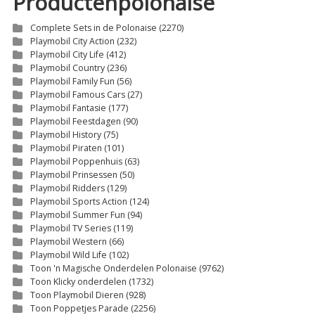
Productenpolonaise
Complete Sets in de Polonaise
(2270)
Playmobil City Action
(232)
Playmobil City Life
(412)
Playmobil Country
(236)
Playmobil Family Fun
(56)
Playmobil Famous Cars
(27)
Playmobil Fantasie
(177)
Playmobil Feestdagen
(90)
Playmobil History
(75)
Playmobil Piraten
(101)
Playmobil Poppenhuis
(63)
Playmobil Prinsessen
(50)
Playmobil Ridders
(129)
Playmobil Sports Action
(124)
Playmobil Summer Fun
(94)
Playmobil TV Series
(119)
Playmobil Western
(66)
Playmobil Wild Life
(102)
Toon 'n Magische Onderdelen Polonaise
(9762)
Toon Klicky onderdelen
(1732)
Toon Playmobil Dieren
(928)
Toon Poppetjes Parade
(2256)