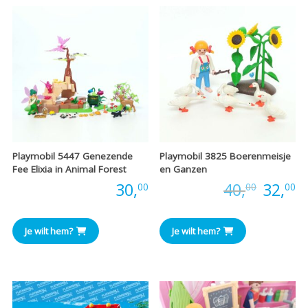
€41,00.
€35,00.
€42,00
€
Playmobil 5447 Genezende
Playmobil 3825 Boerenmeisje
Fee Elixia in Animal Forest
en Ganzen
Oorspr
H
Prijs:
30,
Prijs:
40,
32,
00
00
00
prijs
pr
Je wilt hem?
Je wilt hem?
was:
is
€40,00
€