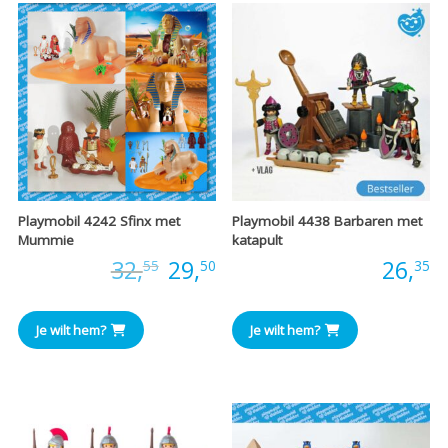
Playmobil 4242 Sfinx met
Playmobil 4438 Barbaren met
Mummie
katapult
Oorspronkelijke
Huidige
Prijs:
32,
29,
Prijs:
26,
55
50
35
prijs
prijs
Je wilt hem?
Je wilt hem?
was:
is:
€32,55.
€29,50.