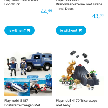
Foodtruck
Brandweerkazerne met sirene
– Incl. Doos
Prijs:
44,
99
Prijs:
43,
00
Je wilt hem?
Je wilt hem?
Playmobil 5187
Playmobil 4170 Triceratops
Politieterreinwagen Met
met baby