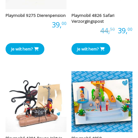
Playmobil 9275 Dierenpension
Playmobil 4826 Safari
Verzorgingspost
Prijs:
39,
00
Oorspr
H
Prijs:
44,
39,
50
00
prijs
pr
Je wilt hem?
Je wilt hem?
was:
is
€44,50
€