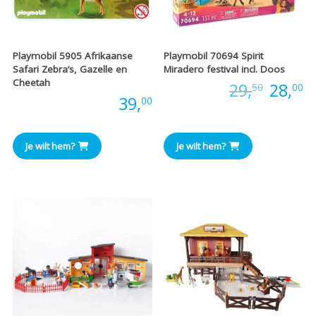
Playmobil 5905 Afrikaanse
Playmobil 70694 Spirit
Safari Zebra’s, Gazelle en
Miradero festival incl. Doos
Cheetah
Oorspr
H
Prijs:
29,
28,
50
00
Prijs:
39,
00
prijs
pr
was:
is
Je wilt hem?
Je wilt hem?
€29,50
€