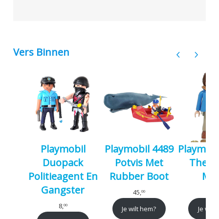
Vers Binnen
Playmobil
Playmobil 4489
Playmobi
Duopack
Potvis Met
The- 
Politieagent En
Rubber Boot
Mar
Gangster
45,
2,
00
9
8,
00
Je wilt hem?
Je wilt