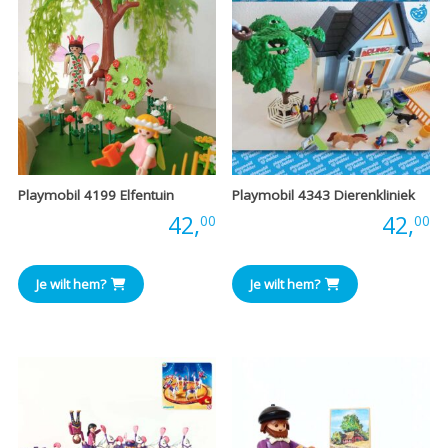
Playmobil 4199 Elfentuin
Playmobil 4343 Dierenkliniek
Prijs:
42,
Prijs:
42,
00
00
Je wilt hem?
Je wilt hem?