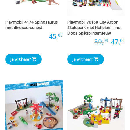
Playmobil 4174 Spinosaurus
Playmobil 70168 City Action
met dinosaurusnest
Skatepark met Halfpipe – Incl.
Doos SpiksplinterNieuw
Prijs:
45,
00
Oorspr
H
Prijs:
59,
47,
99
00
prijs
pr
Je wilt hem?
Je wilt hem?
was:
is
€59,99
€