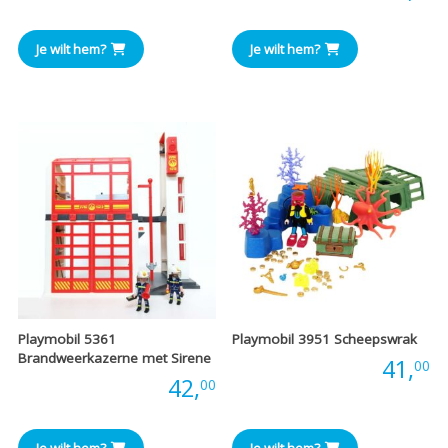
Je wilt hem?
Je wilt hem?
Playmobil 5361
Playmobil 3951 Scheepswrak
Brandweerkazerne met Sirene
Prijs:
41,
00
Prijs:
42,
00