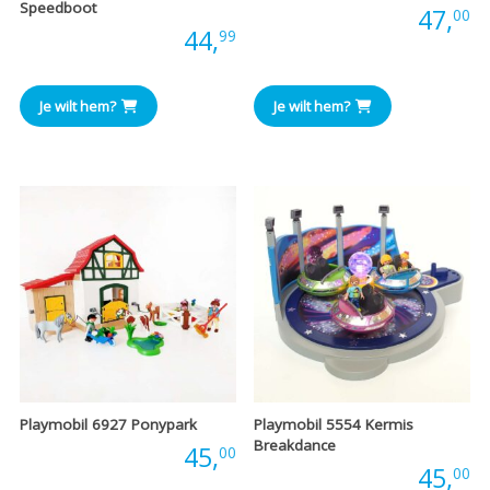
Speedboot
Prijs:
47,
00
Prijs:
44,
99
Je wilt hem?
Je wilt hem?
Playmobil 6927 Ponypark
Playmobil 5554 Kermis
Breakdance
Prijs:
45,
00
Prijs:
45,
00