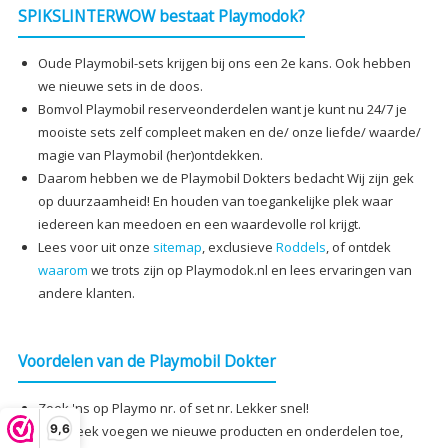
SPIKSLINTERWOW bestaat Playmodok?
Oude Playmobil-sets krijgen bij ons een 2e kans. Ook hebben
we nieuwe sets in de doos.
Bomvol Playmobil reserveonderdelen want je kunt nu 24/7 je
mooiste sets zelf compleet maken en de/ onze liefde/ waarde/
magie van Playmobil (her)ontdekken.
Daarom hebben we de Playmobil Dokters bedacht Wij zijn gek
op duurzaamheid! En houden van toegankelijke plek waar
iedereen kan meedoen en een waardevolle rol krijgt.
Lees voor uit onze
sitemap
, exclusieve
Roddels
, of ontdek
waarom
we trots zijn op Playmodok.nl en lees ervaringen van
andere klanten.
Voordelen van de Playmobil Dokter
Zoek 'ns op Playmo nr. of set nr. Lekker snel!
9,6
Elke week voegen we nieuwe producten en onderdelen toe,