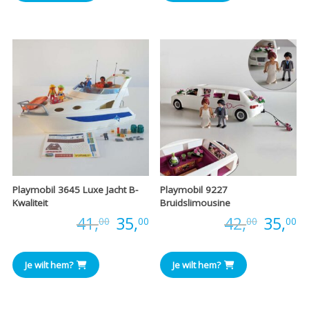
Playmobil 3645 Luxe Jacht B-
Playmobil 9227
Kwaliteit
Bruidslimousine
Oorspronkelijke
Huidige
Oorspr
H
Prijs:
41,
35,
Prijs:
42,
35,
00
00
00
00
prijs
prijs
prijs
pr
Je wilt hem?
Je wilt hem?
was:
is:
was:
is